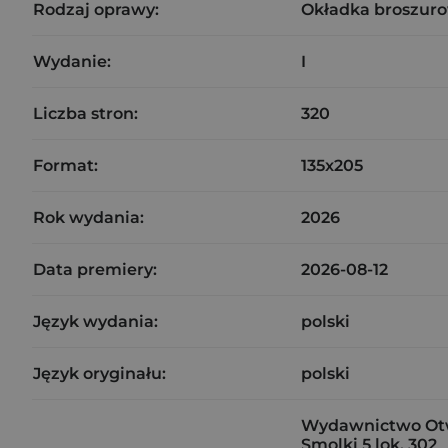
Rodzaj oprawy:
Okładka broszuro
Wydanie:
I
Liczba stron:
320
Format:
135x205
Rok wydania:
2026
Data premiery:
2026-08-12
Język wydania:
polski
Język oryginału:
polski
Wydawnictwo Otwa
Smolki 5 lok. 302