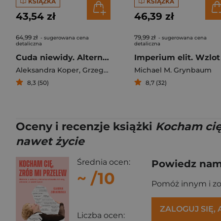
KSIĄŻKA
KSIĄŻKA
43,54 zł
46,39 zł
64,99 zł
79,99 zł
- sugerowana cena
- sugerowana cena
detaliczna
detaliczna
Cuda niewidy. Alternatywne wędrówki po Polsce
Aleksandra Koper
,
Grzegorz Koper
Michael M. Grynbaum
8,3 (50)
8,7 (32)
Oceny i recenzje książki
Kocham cię,
nawet życie
Średnia ocen:
Powiedz nam,
~
/10
Pomóż innym i z
ZALOGUJ SIĘ,
Liczba ocen: