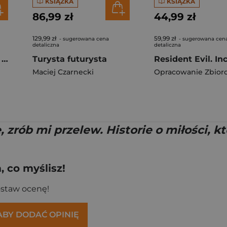
KSIĄŻKA
KSIĄŻKA
86,99 zł
44,99 zł
129,99 zł
59,99 zł
- sugerowana cena
- sugerowana cen
detaliczna
detaliczna
Imperium elit. Wzlot i upadek Condé Nast, największej dynastii medialnej Nowego Jorku
Turysta futurysta
Maciej Czarnecki
Opracowanie Zbior
 zrób mi przelew. Historie o miłości, k
 co myślisz!
ostaw ocenę!
 ABY DODAĆ OPINIĘ