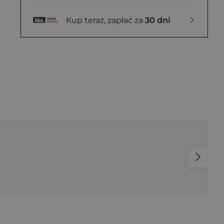
Kup teraz, zapłać za
30 dni