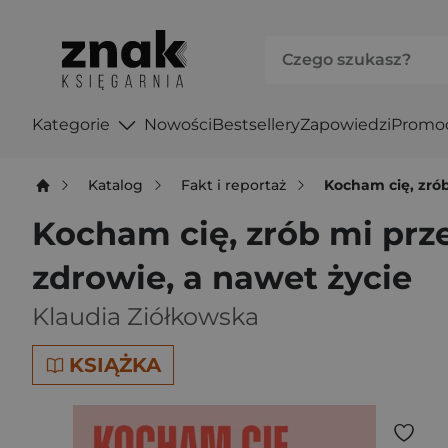
Kategorie
Nowości
Bestsellery
Zapowiedzi
Promo
Katalog
Fakt i reportaż
Kocham cię, zrób
Kocham cię, zrób mi prze
zdrowie, a nawet życie
Klaudia Ziółkowska
KSIĄŻKA