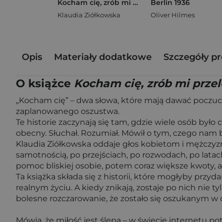
Kocham cię, zrób mi przelew. Historie o miłości, która kosztowała miliony, zdrowie, a nawet życie
Berlin 1936
Klaudia Ziółkowska
Oliver Hilmes
Opis
Materiały dodatkowe
Szczegóły p
O książce
Kocham cię, zrób mi przel
„Kocham cię” – dwa słowa, które mają dawać poczuc
zaplanowanego oszustwa.
Te historie zaczynają się tam, gdzie wiele osób było 
obecny. Słuchał. Rozumiał. Mówił o tym, czego nam br
Klaudia Ziółkowska oddaje głos kobietom i mężczyznom,
samotnością, po przejściach, po rozwodach, po latac
pomoc bliskiej osobie, potem coraz większe kwoty, aż
Ta książka składa się z historii, które mogłyby przy
realnym życiu. A kiedy znikają, zostaje po nich nie t
bolesne rozczarowanie, że zostało się oszukanym w 
Mówią, że miłość jest ślepa – w świecie internetu potr