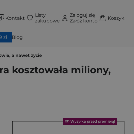
Listy
Zaloguj się
Kontakt
Koszyk
zakupowe
Załóż konto
 zł
Blog
rowie, a nawet życie
óra kosztowała miliony,
Wysyłka przed premierą!