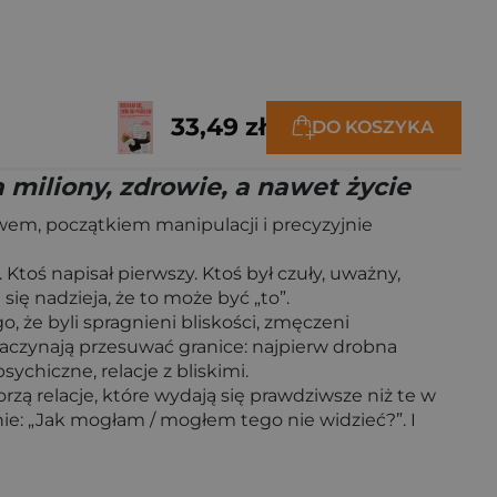
33,49 zł
DO KOSZYKA
a miliony, zdrowie, a nawet życie
em, początkiem manipulacji i precyzyjnie
 Ktoś napisał pierwszy. Ktoś był czuły, uważny,
się nadzieja, że to może być „to”.
o, że byli spragnieni bliskości, zmęczeni
 zaczynają przesuwać granice: najpierw drobna
ychiczne, relacje z bliskimi.
orzą relacje, które wydają się prawdziwsze niż te w
anie: „Jak mogłam / mogłem tego nie widzieć?”. I