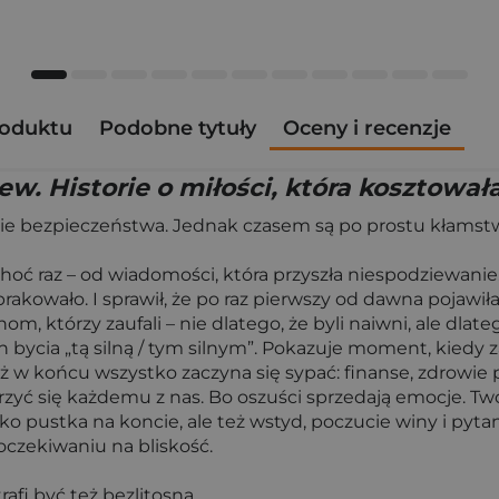
roduktu
Podobne tytuły
Oceny i recenzje
ew. Historie o miłości, która kosztował
ie bezpieczeństwa. Jednak czasem są po prostu kłamstw
choć raz – od wiadomości, która przyszła niespodziewanie.
akowało. I sprawił, że po raz pierwszy od dawna pojawiła 
 którzy zaufali – nie dlatego, że byli naiwni, ale dlateg
h bycia „tą silną / tym silnym”. Pokazuje moment, kiedy
 w końcu wszystko zaczyna się sypać: finanse, zdrowie ps
darzyć się każdemu z nas. Bo oszuści sprzedają emocje. Tw
ylko pustka na koncie, ale też wstyd, poczucie winy i pyt
oczekiwaniu na bliskość.
afi być też bezlitosna.