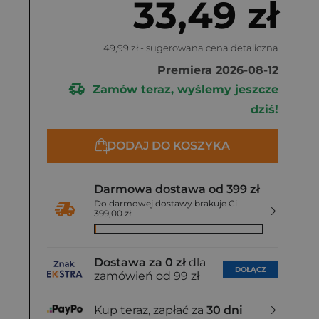
33,49 zł
49,99 zł
- sugerowana cena detaliczna
Premiera 2026-08-12
Zamów teraz, wyślemy jeszcze
dziś!
DODAJ DO KOSZYKA
Darmowa dostawa od 399 zł
Do darmowej dostawy brakuje Ci
399,00 zł
Dostawa za 0 zł
dla
DOŁĄCZ
zamówień od 99 zł
Kup teraz, zapłać za
30 dni