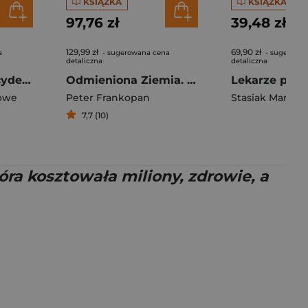
KSIĄŻKA
KSIĄŻKA
97,76 zł
39,48 zł
129,99 zł
69,90 zł
a
- sugerowana cena
- sugerowa
detaliczna
detaliczna
Resident Evil. Incydent Raccoon City
Odmieniona Ziemia. Nieopowiedziana historia
owe
Peter Frankopan
Stasiak Marcin
7,7 (10)
tóra kosztowała miliony, zdrowie, a