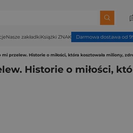
cje
Nasze zakładki
Książki ZNAK
Darmowa dostawa od 99
 mi przelew. Historie o miłości, która kosztowała miliony, zd
lew. Historie o miłości, kt