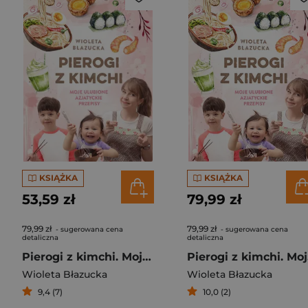
KSIĄŻKA
KSIĄŻKA
53,59 zł
79,99 zł
79,99 zł
79,99 zł
- sugerowana cena
- sugerowana cena
detaliczna
detaliczna
Pierogi z kimchi. Moje ulubione azjatyckie przepisy
Piero
Wioleta Błazucka
Wioleta Błazucka
9,4 (7)
10,0 (2)