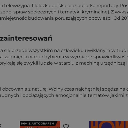
i telewizyjna, filolożka polska oraz autorka reportaży. 
, spraw społecznych i tematyki kryminalnej. Z wykształ
 umiejętność budowania poruszających opowieści. Od 20
.
y zainteresowań
a się przede wszystkim na człowieku uwikłanym w trudne
 zaginięcia oraz uchybienia w wymiarze sprawiedliwośc
rykają się zwykli ludzie w starciu z machiną urzędniczą 
 obcowania z naturą. Wolny czas najchętniej spędza na 
rudnych i obciążających emocjonalnie tematów, jakimi za