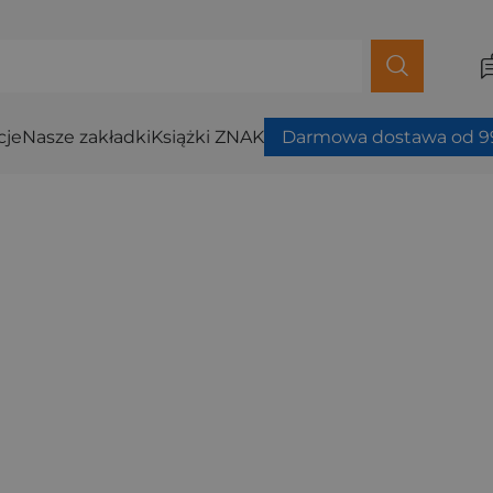
cje
Nasze zakładki
Książki ZNAK
Darmowa dostawa od 99