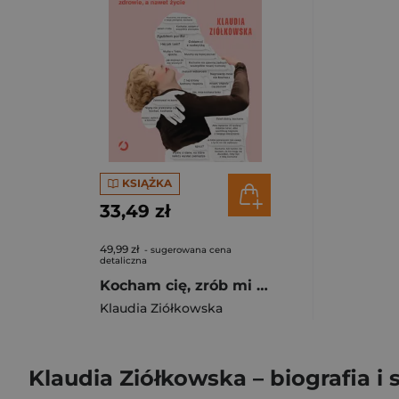
KSIĄŻKA
33,49 zł
49,99 zł
- sugerowana cena
detaliczna
Kocham cię, zrób mi przelew. Historie o miłości, która kosztowała miliony, zdrowie, a nawet życie
Klaudia Ziółkowska
Klaudia Ziółkowska – biografia i