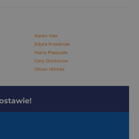
Karen Hao
Edyta Krześniak
Maria Pasquale
Cory Doctorow
Oliver Hilmes
dostawie!