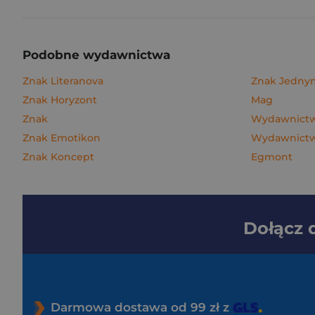
Podobne wydawnictwa
Znak Literanova
Znak Jedn
Znak Horyzont
Mag
Znak
Wydawnictw
Znak Emotikon
Wydawnictwo
Znak Koncept
Egmont
Dołącz
Darmowa dostawa od 99 zł z