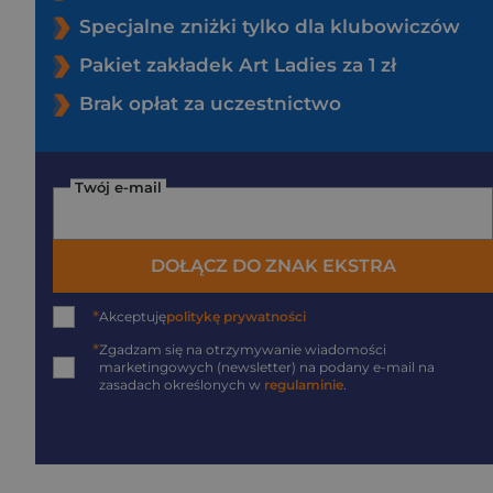
Specjalne zniżki tylko dla klubowiczów
Pakiet zakładek Art Ladies za 1 zł
Brak opłat za uczestnictwo
Twój e-mail
DOŁĄCZ DO ZNAK EKSTRA
*
Akceptuję
politykę prywatności
*
Zgadzam się na otrzymywanie wiadomości
marketingowych (newsletter) na podany
e-mail
na
zasadach określonych w
regulaminie
.