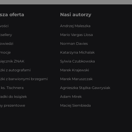
sza oferta
Nasi autorzy
ości
Andrzej Maleszka
sellery
Mario Vargas Llosa
owiedzi
Norman Davies
mocje
Katarzyna Michalak
sięcznik ZNAK
Sylwia Czubkowska
ążki z autografami
Marek Krajewski
ążki z barwionymi brzegami
Marek Maruszczak
 ks. Tischnera
Agnieszka Stążka-Gawrysiak
ładki do książek
Adam Mirek
by prezentowe
Maciej Siembieda