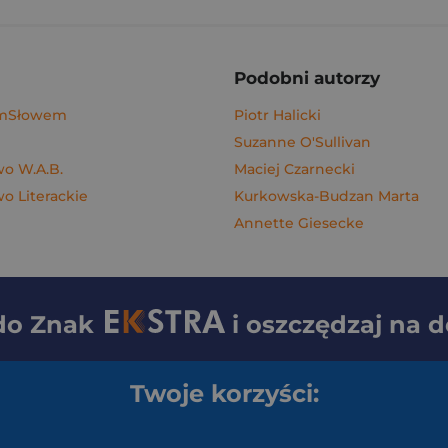
Podobni autorzy
ymSłowem
Piotr Halicki
Suzanne O'Sullivan
o W.A.B.
Maciej Czarnecki
 Literackie
Kurkowska-Budzan Marta
Annette Giesecke
 do
Znak
i oszczędzaj na 
Twoje korzyści: