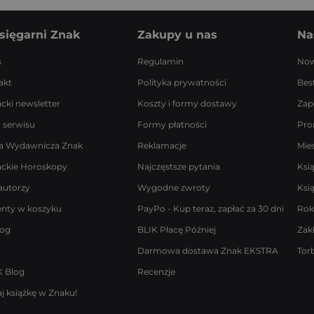
sięgarni Znak
Zakupy u nas
Na
s
Regulamin
Now
akt
Polityka prywatności
Best
acki newsletter
Koszty i formy dostawy
Zap
 serwisu
Formy płatności
Pro
a Wydawnicza Znak
Reklamacje
Mie
ackie Horoskopy
Najczęstsze pytania
Ksi
autorzy
Wygodne zwroty
Ksi
enty w koszyku
PayPo - Kup teraz, zapłać za 30 dni
Rok
log
BLIK Płacę Później
Zak
Darmowa dostawa Znak EKSTRA
Tor
 Blog
Recenzje
j książkę w Znaku!