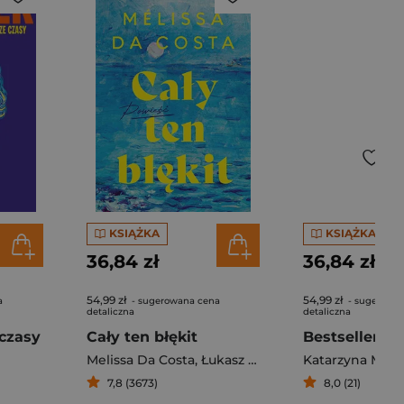
KSIĄŻKA
KSIĄŻKA
36,84 zł
36,84 zł
54,99 zł
54,99 zł
a
- sugerowana cena
- sugerowa
detaliczna
detaliczna
czasy
Cały ten błękit
Bestseller. S
Melissa Da Costa
,
Łukasz Müller
Katarzyna Mich
7,8 (3673)
8,0 (21)