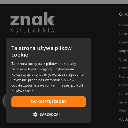
O K
O na
Kont
Liter
Napisz do nas
Ta strona używa plików
Mapa
Poniedziałek - Piątek
cookie
8:00 - 18:00
Grup
[email protected]
Ta strona korzysta z plików cookie, aby
Liter
zapewnić lepszą wygodę użytkowania.
Bądź z nami na bieżąco
Korzystając z tej strony, wyrażasz zgodę na
Nasi 
używanie przez nas wszystkich plików
cookie zgodnie z warunkami naszej polityki
Prez
plików cookie.
Kata
ZAAKCEPTUJ ZGODY
Serie
ZNAK
ZARZĄDZAJ
Wyda
NIEZBĘDNE