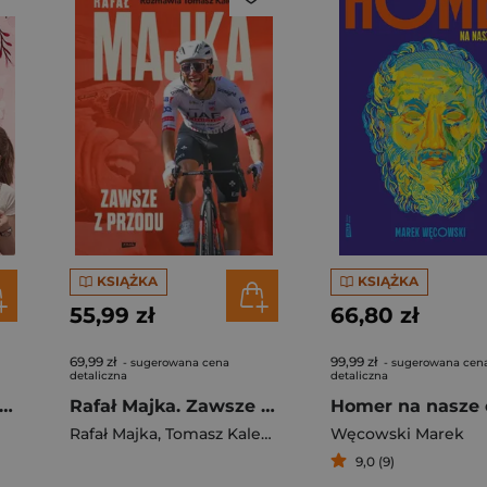
KSIĄŻKA
KSIĄŻKA
55,99 zł
66,80 zł
69,99 zł
99,99 zł
- sugerowana cena
- sugerowana cen
detaliczna
detaliczna
gi z kimchi. Moje ulubione azjatyckie przepisy - książka z autografem
Rafał Majka. Zawsze z przodu. Rozmawia Tomasz Kalemba - książka z autografem
Homer na nasze 
Rafał Majka
,
Tomasz Kalemba
Węcowski Marek
9,0 (9)