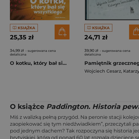
KSIĄŻKA
KSIĄŻKA
25,35 zł
24,71 zł
34,99 zł
39,90 zł
- sugerowana cena
- sugerowana cena
detaliczna
detaliczna
O kotku, który bał się wszystkiego
Wojciech Cesarz
,
Katarzyna Terechowic
O książce
Paddington. Historia pew
Miś z walizką pełną przygód. Na peronie stacji kolej
zaopiekować się tym niedźwiadkiem”, przeczytali pa
pod jednym dachem? Tak rozpoczyna się historia jedn
brytyjskiej, która od ponad 60 lat rozpala dziecięc