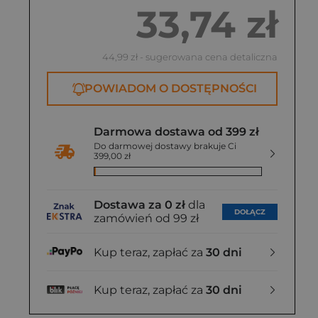
33,74 zł
44,99 zł
- sugerowana cena detaliczna
POWIADOM O DOSTĘPNOŚCI
Darmowa dostawa od 399 zł
Do darmowej dostawy brakuje Ci
399,00 zł
Dostawa za 0 zł
dla
DOŁĄCZ
zamówień od 99 zł
Kup teraz, zapłać za
30 dni
Kup teraz, zapłać za
30 dni