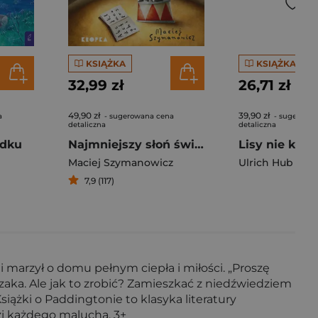
KSIĄŻKA
KSIĄŻKA
32,99 zł
26,71 zł
49,90 zł
39,90 zł
a
- sugerowana cena
- sugerowa
detaliczna
detaliczna
adku
Najmniejszy słoń świata
Lisy nie kłam
Maciej Szymanowicz
Ulrich Hub
7,9 (117)
i marzył o domu pełnym ciepła i miłości. „Proszę
aka. Ale jak to zrobić? Zamieszkać z niedźwiedziem
ążki o Paddingtonie to klasyka literatury
uzi każdego malucha. 3+