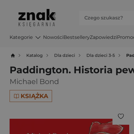
Kategorie
Nowości
Bestsellery
Zapowiedzi
Promo
Katalog
Dla dzieci
Dla dzieci 3-5
Pad
Paddington. Historia pe
Michael Bond
KSIĄŻKA