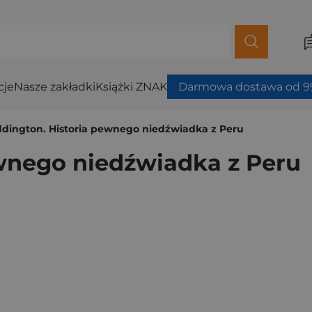
cje
Nasze zakładki
Książki ZNAK
Darmowa dostawa od 99
dington. Historia pewnego niedźwiadka z Peru
wnego niedźwiadka z Peru