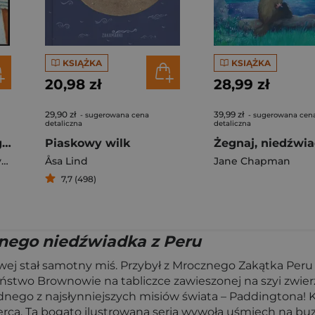
KSIĄŻKA
KSIĄŻKA
20,98 zł
28,99 zł
29,90 zł
39,99 zł
- sugerowana cena
- sugerowana cen
detaliczna
detaliczna
Pamiętnik grzecznego psa
Piaskowy wilk
Żegnaj, niedźwi
z
Åsa Lind
Jane Chapman
7,7 (498)
nego niedźwiadka z Peru
owej stał samotny miś. Przybył z Mrocznego Zakątka Peru 
ństwo Brownowie na tabliczce zawieszonej na szyi zwierz
ego z najsłynniejszych misiów świata – Paddingtona! Ksi
e serca. Ta bogato ilustrowana seria wywoła uśmiech na b