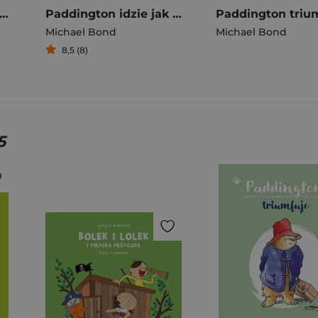
ddington zdaje egzamin 2023
Paddington idzie jak burza
Paddington triu
Michael Bond
Michael Bond
8,5 (8)
5