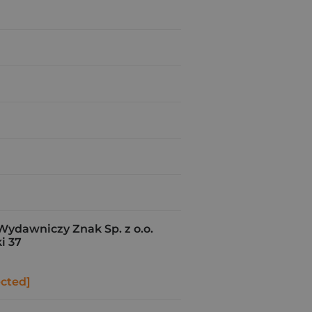
Wydawniczy Znak Sp. z o.o.
i 37
ected]