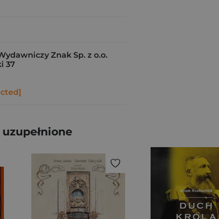
Wydawniczy Znak Sp. z o.o.
i 37
ected]
e uzupełnione