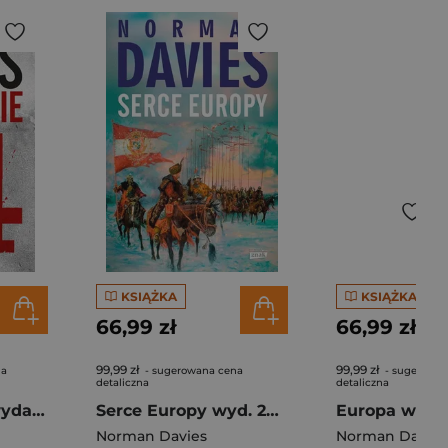
KSIĄŻKA
KSIĄŻKA
66,99 zł
66,99 zł
99,99 zł
99,99 zł
na
- sugerowana cena
- sugerowan
detaliczna
detaliczna
Powstanie '44 (wydanie 2024 okolicznościowe)
Serce Europy wyd. 2023
Norman Davies
Norman Davies