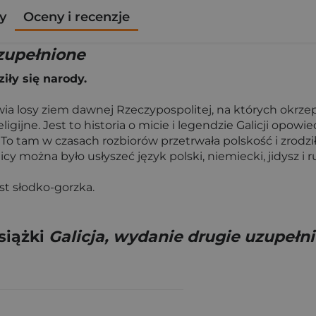
y
Oceny i recenzje
uzupełnione
iły się narody.
a losy ziem dawnej Rzeczypospolitej, na których okrz
ligijne. Jest to historia o micie i legendzie Galicji opo
 tam w czasach rozbiorów przetrwała polskość i zrodziła
cy można było usłyszeć język polski, niemiecki, jidysz i ru
est słodko-gorzka.
siążki
Galicja, wydanie drugie uzupełn