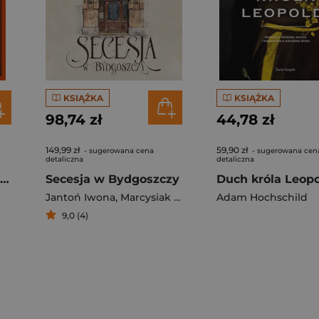
KSIĄŻKA
KSIĄŻKA
98,74 zł
44,78 zł
149,99 zł
59,90 zł
- sugerowana cena
- sugerowana cen
detaliczna
detaliczna
Amazonki. Wojowniczki starożytnego świata
Secesja w Bydgoszczy
Duch króla Leop
Jantoń Iwona
,
Marcysiak Sławomir
Adam Hochschild
9,0 (4)