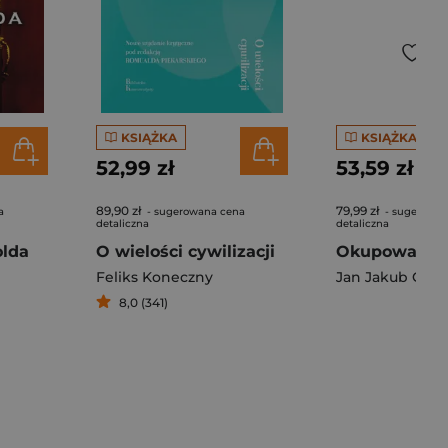
KSIĄŻKA
KSIĄŻKA
52,99 zł
53,59 zł
89,90 zł
79,99 zł
a
- sugerowana cena
- sugerowan
detaliczna
detaliczna
olda
O wielości cywilizacji
Feliks Koneczny
Jan Jakub Grab
8,0 (341)