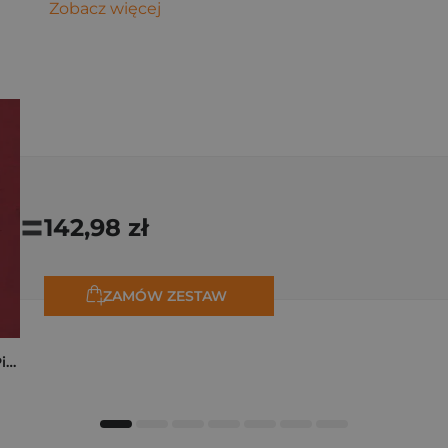
Zobacz więcej
=
142,98 zł
ZAMÓW ZESTAW
Kryminalne dzieje Piastów. Mroczna historia dynastii