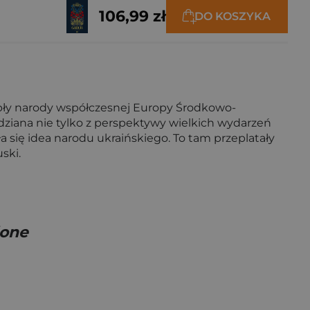
106,99 zł
DO KOSZYKA
epły narody współczesnej Europy Środkowo-
wiedziana nie tylko z perspektywy wielkich wydarzeń
 się idea narodu ukraińskiego. To tam przeplatały
ski.
ione