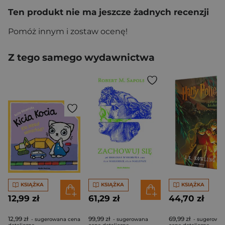
Ten produkt nie ma jeszcze żadnych recenzji
Pomóż innym i zostaw ocenę!
Z tego samego wydawnictwa
KSIĄŻKA
KSIĄŻKA
KSIĄŻKA
12,99 zł
61,29 zł
44,70 zł
12,99 zł
99,99 zł
69,99 zł
- sugerowana cena
- sugerowana
- sugerowa