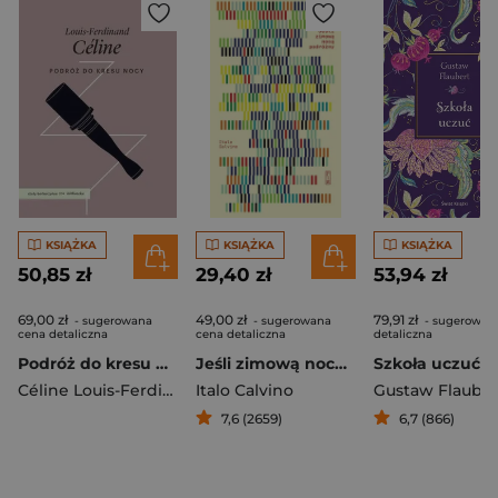
KSIĄŻKA
KSIĄŻKA
KSIĄŻKA
50,85 zł
29,40 zł
53,94 zł
69,00 zł
49,00 zł
79,91 zł
- sugerowana
- sugerowana
- sugerowan
cena detaliczna
cena detaliczna
detaliczna
Podróż do kresu nocy
Jeśli zimową nocą podróżny
Céline Louis-Ferdinand
Italo Calvino
Gustaw Flauber
7,6 (2659)
6,7 (866)