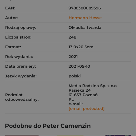
EAN:
9788380089396
Autor:
Hermann Hesse
Rodzaj oprawy:
Okładka twarda
Liczba stron:
248
Format:
13.0x20.5cm
Rok wydania:
2021
Data premiery:
2021-05-10
Język wydania:
polski
Media Rodzina Sp. z o.o
Pasieka 24
Podmiot
61-657 Poznań
odpowiedzialny:
PL
e-mail:
[email protected]
Podobne do Peter Camenzin