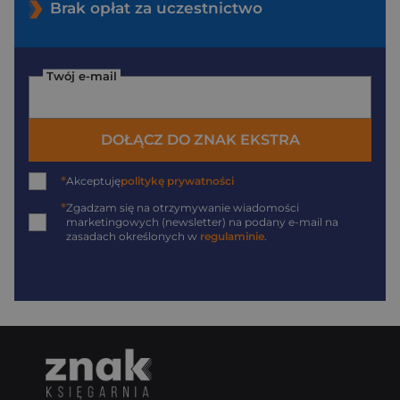
Brak opłat za uczestnictwo
Twój e-mail
DOŁĄCZ DO ZNAK EKSTRA
*
Akceptuję
politykę prywatności
*
Zgadzam się na otrzymywanie wiadomości
marketingowych (newsletter) na podany
e-mail
na
zasadach określonych w
regulaminie
.