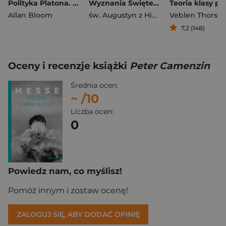
Polityka Platona. Pisma zebrane. Tom 2
Wyznania Świętego Augustyna
Allan Bloom
św. Augustyn z Hippony
Veblen Thorste
7,2 (148)
Oceny i recenzje książki
Peter Camenzin
Średnia ocen:
~
/10
Liczba ocen:
0
Powiedz nam, co myślisz!
Pomóż innym i zostaw ocenę!
ZALOGUJ SIĘ, ABY DODAĆ OPINIĘ