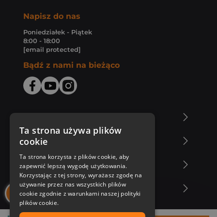
Napisz do nas
Poniedziałek - Piątek
8:00 - 18:00
[email protected]
Bądź z nami na bieżąco
O Księgarni Znak
Ta strona używa plików
cookie
Zakupy u nas
Ta strona korzysta z plików cookie, aby
Nasza oferta
zapewnić lepszą wygodę użytkowania.
Korzystając z tej strony, wyrażasz zgodę na
używanie przez nas wszystkich plików
Nasi autorzy
cookie zgodnie z warunkami naszej polityki
plików cookie.