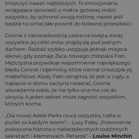
zniszczyć nawet najbliższych. To emocjonalna,
wciągająca opowieść o matce gotowej zrobić
wszystko, by ochronić swoją rodzinę, nawet jeśli
będzie to oznaczało powrót do bolesnej przeszłości.
Connie z niecierpliwością czeka na święta, kiedy
wszystkie jej córki znów znajdą się pod jednym
dachem. Radość szybko ustępuje jednak miejsca
lękowi, gdy poznaje Zaca, nowego chłopaka Fran.
Mężczyzna przywołuje wspomnienie największego
błędu Connie i tajemnicy, która niemal zniszczyła jej
małżeństwo. Kiedy Fran oznajmia, że jest w ciąży, a
napięcie w domu zaczyna narastać, Connie
uświadamia sobie, że nie tylko ona ma coś do
ukrycia. A jeden sekret może zagrozić wszystkim,
których kocha.
„Dla nowej Adele Parks rzucę wszystko, trafia w
punkt za każdym razem”. - Lucy Foley „Przewrotnie
pokręcona historia o niebezpiecznych rodzinnych
sekretach i kłamstwach. Petarda”. -
Louise Minchin