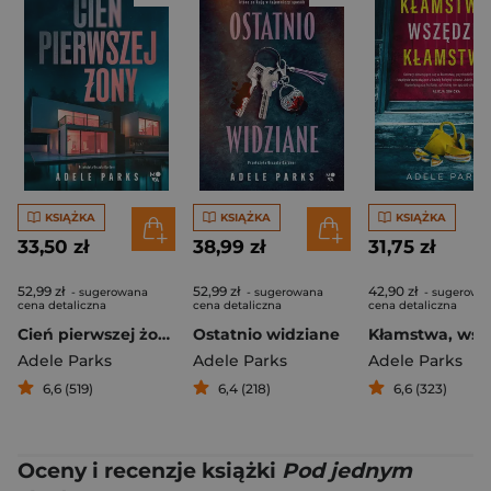
KSIĄŻKA
KSIĄŻKA
KSIĄŻKA
33,50 zł
38,99 zł
31,75 zł
52,99 zł
52,99 zł
42,90 zł
- sugerowana
- sugerowana
- sugerowa
cena detaliczna
cena detaliczna
cena detaliczna
Cień pierwszej żony
Ostatnio widziane
Adele Parks
Adele Parks
Adele Parks
6,6 (519)
6,4 (218)
6,6 (323)
Oceny i recenzje książki
Pod jednym