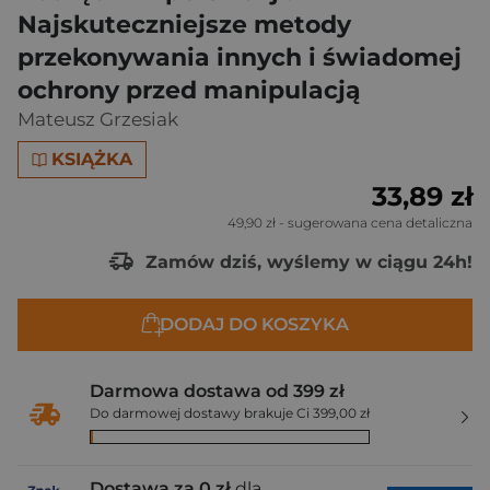
Najskuteczniejsze metody
przekonywania innych i świadomej
ochrony przed manipulacją
Mateusz Grzesiak
KSIĄŻKA
33,89 zł
49,90 zł
- sugerowana cena detaliczna
Zamów dziś, wyślemy w ciągu 24h!
DODAJ DO KOSZYKA
Darmowa dostawa od 399 zł
Do darmowej dostawy brakuje Ci 399,00 zł
Dostawa za 0 zł
dla