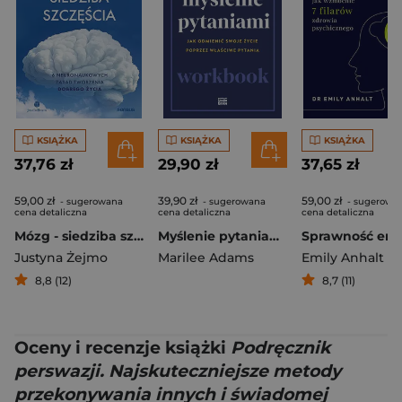
KSIĄŻKA
KSIĄŻKA
KSIĄŻKA
37,76 zł
29,90 zł
37,65 zł
59,00 zł
39,90 zł
59,00 zł
- sugerowana
- sugerowana
- sugerowa
cena detaliczna
cena detaliczna
cena detaliczna
Mózg - siedziba szczęścia. 6 neuronaukowych zasad tworzenia dobrego życia
Myślenie pytaniami. Workbook
Justyna Żejmo
Marilee Adams
Emily Anhalt
8,8 (12)
8,7 (11)
Oceny i recenzje książki
Podręcznik
perswazji. Najskuteczniejsze metody
przekonywania innych i świadomej