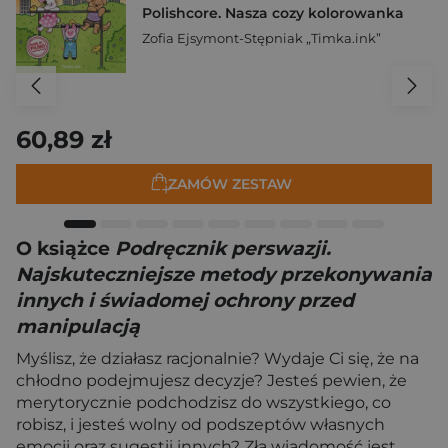
Polishcore. Nasza cozy kolorowanka
Zofia Ejsymont-Stępniak „Timka.ink”
60,89 zł
ZAMÓW ZESTAW
O książce
Podręcznik perswazji.
Najskuteczniejsze metody przekonywania
innych i świadomej ochrony przed
manipulacją
Myślisz, że działasz racjonalnie? Wydaje Ci się, że na
chłodno podejmujesz decyzje? Jesteś pewien, że
merytorycznie podchodzisz do wszystkiego, co
robisz, i jesteś wolny od podszeptów własnych
emocji oraz sugestii innych? Zła wiadomość jest