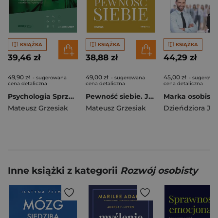
KSIĄŻKA
KSIĄŻKA
KSIĄŻKA
39,46 zł
38,88 zł
44,29 zł
49,90 zł
49,00 zł
45,00 zł
- sugerowana
- sugerowana
- sugerowa
cena detaliczna
cena detaliczna
cena detaliczna
Psychologia Sprzedaży droga do sprawczości, niezależności i pieniędzy (miękka oprawa)
Pewność siebie. Jak być asertywnym, pokonać lęk i sięgnąć po swoje
Mateusz Grzesiak
Mateusz Grzesiak
Inne książki z kategorii
Rozwój osobisty