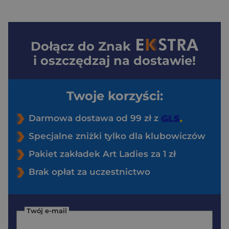
Dołącz do
Znak
i oszczędzaj na dostawie!
Twoje korzyści:
Darmowa dostawa od 99 zł z
Specjalne zniżki tylko dla klubowiczów
Pakiet zakładek Art Ladies za 1 zł
Brak opłat za uczestnictwo
Twój e-mail