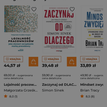
KSIĄŻKA
KSIĄŻKA
KSIĄŻKA
44,57 zł
39,48 zł
33,89 zł
69,00 zł
59,90 zł
49,90 zł
- sugerowana
- sugerowana
- sugerowa
cena detaliczna
cena detaliczna
cena detaliczna
Lojalność pracowników jako element zarządzania marką pracodawcy
Zaczynaj od DLACZEGO. Jak wielcy liderzy inspirują innych do działania wyd. 2
Małgorzata Grześków-Gorgosz
Simon Sinek
Brian Tracy
8,0 (1)
8,5 (8)