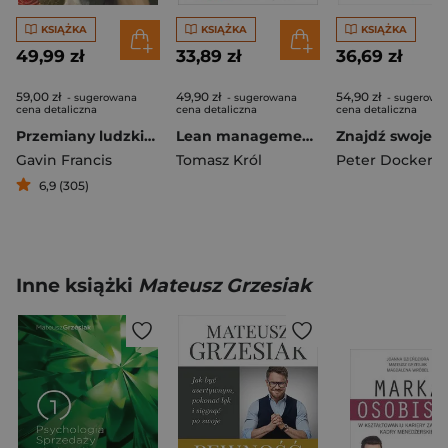
KSIĄŻKA
KSIĄŻKA
KSIĄŻKA
49,99 zł
33,89 zł
36,69 zł
59,00 zł
49,90 zł
54,90 zł
- sugerowana
- sugerowana
- sugerowa
cena detaliczna
cena detaliczna
cena detaliczna
Przemiany ludzkiego ciała
Lean management po polsku. O dobrych i złych praktykach wyd. 2
Gavin Francis
Tomasz Król
Peter Docker
,
Da
6,9 (305)
Inne książki
Mateusz Grzesiak