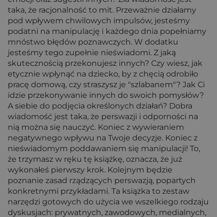
taka, że racjonalność to mit. Przeważnie działamy
pod wpływem chwilowych impulsów, jesteśmy
podatni na manipulację i każdego dnia popełniamy
mnóstwo błędów poznawczych. W dodatku
jesteśmy tego zupełnie nieświadomi. Z jaką
skutecznością przekonujesz innych? Czy wiesz, jak
etycznie wpłynąć na dziecko, by z chęcią odrobiło
pracę domową, czy straszysz je "szlabanem"? Jak Ci
idzie przekonywanie innych do swoich pomysłów?
A siebie do podjęcia określonych działań? Dobra
wiadomość jest taka, że perswazji i odporności na
nią można się nauczyć. Koniec z wywieraniem
negatywnego wpływu na Twoje decyzje. Koniec z
nieświadomym poddawaniem się manipulacji! To,
że trzymasz w ręku tę książkę, oznacza, że już
wykonałeś pierwszy krok. Kolejnym będzie
poznanie zasad rządzących perswazją, popartych
konkretnymi przykładami. Ta książka to zestaw
narzędzi gotowych do użycia we wszelkiego rodzaju
dyskusjach: prywatnych, zawodowych, medialnych,