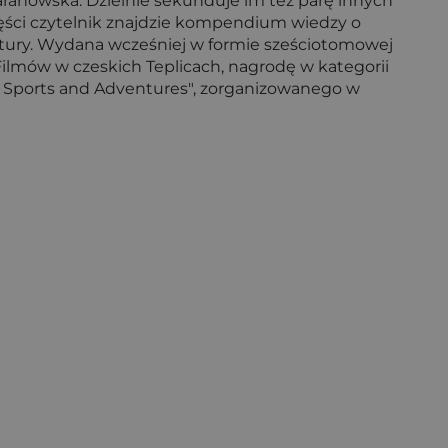
ranowska. Dzielnie sekunduje im też parę innych
zęści czytelnik znajdzie kompendium wiedzy o
ktury. Wydana wcześniej w formie sześciotomowej
 Filmów w czeskich Teplicach, nagrodę w kategorii
e Sports and Adventures", zorganizowanego w