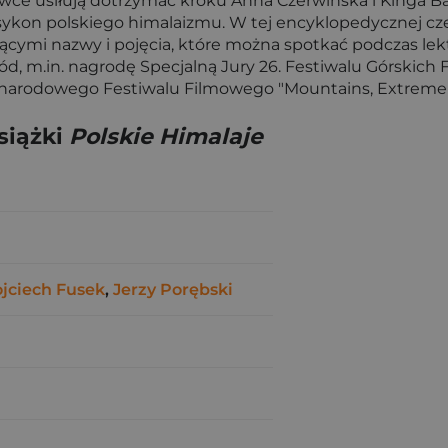
ce usiłują dotrzymać kroku Anna Czerwińska i Kinga Ba
eksykon polskiego himalaizmu. W tej encyklopedycznej c
ącymi nazwy i pojęcia, które można spotkać podczas le
ród, m.in. nagrodę Specjalną Jury 26. Festiwalu Górskich
dzynarodowego Festiwalu Filmowego "Mountains, Extrem
siążki
Polskie Himalaje
jciech Fusek
,
Jerzy Porębski