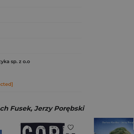
yka sp. z o.o
ected]
ch Fusek, Jerzy Porębski