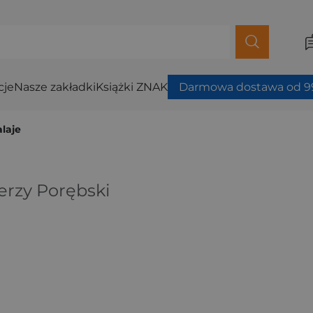
cje
Nasze zakładki
Książki ZNAK
Darmowa dostawa od 99
alaje
erzy Porębski