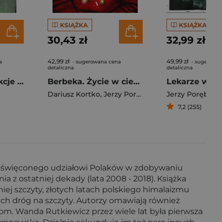
KSIĄŻKA
KSIĄŻKA
30,43 zł
32,99 zł
42,99 zł
49,99 zł
a
- sugerowana cena
- sugerowa
detaliczna
detaliczna
Czarnobyl Instrukcje przetrwania
Berbeka. Życie w cieniu Broad Peaku
Dariusz Kortko
,
Jerzy Porębski
Jerzy Porębski
,
7,2 (255)
poświęconego udziałowi Polaków w zdobywaniu
a z ostatniej dekady (lata 2008 - 2018). Książka
j szczyty, złotych latach polskiego himalaizmu
ch dróg na szczyty. Autorzy omawiają również
m. Wanda Rutkiewicz przez wiele lat była pierwsza