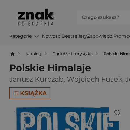
Kategorie
Nowości
Bestsellery
Zapowiedzi
Promo
Katalog
Podróże i turystyka
Polskie Him
Polskie Himalaje
Janusz Kurczab
,
Wojciech Fusek
,
J
KSIĄŻKA