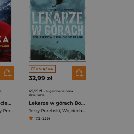
KSIĄŻKA
32,99 zł
49,99 zł
a
- sugerowana cena
detaliczna
Berbeka Życie w cieniu Broad Peaku
Lekarze w górach Bohaterowie drugiego planu
Porębski
Jerzy Porębski
,
Wojciech Fusek
7,2 (255)