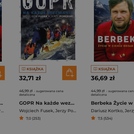
KSIĄŻKA
KSIĄŻKA
32,71 zł
36,69 zł
46,99 zł
44,99 zł
- sugerowana cena
- sugerowana cen
detaliczna
detaliczna
 Życie w cieniu Broad Peaku
GOPR Na każde wezwanie
i
Wojciech Fusek
,
Jerzy Porębski
Dariusz Kortko
,
Jerzy 
7,0 (253)
7,5 (534)