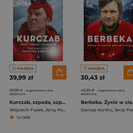
KSIĄŻKA
KSIĄŻKA
39,99 zł
30,43 zł
59,99 zł
42,99 zł
- sugerowana cena
- sugerowana cena
detaliczna
detaliczna
Kurczab, szpada, szpej i tajemnice. Niezwykłe życie Janusza Kurczaba
Berbeka.
Wojciech Fusek
,
Jerzy Porębski
Dariusz Kortko
,
Jerzy Porębsk
7,0 (109)