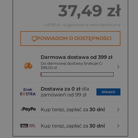
37,49 zł
49,99 zł
- sugerowana cena detaliczna
POWIADOM O DOSTĘPNOŚCI
Darmowa dostawa od 399 zł
Do darmowej dostawy brakuje Ci
399,00 zł
Dostawa za 0 zł
dla
DOŁĄCZ
zamówień od 99 zł
Kup teraz, zapłać za
30 dni
Kup teraz, zapłać za
30 dni