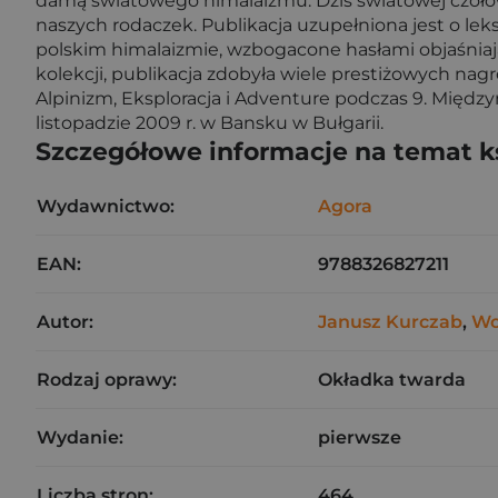
damą światowego himalaizmu. Dziś światowej czołów
naszych rodaczek. Publikacja uzupełniona jest o l
polskim himalaizmie, wzbogacone hasłami objaśniaj
kolekcji, publikacja zdobyła wiele prestiżowych nag
Alpinizm, Eksploracja i Adventure podczas 9. Mię
listopadzie 2009 r. w Bansku w Bułgarii.
Szczegółowe informacje na temat k
Wydawnictwo:
Agora
EAN:
9788326827211
Autor:
Janusz Kurczab
,
Wo
Rodzaj oprawy:
Okładka twarda
Wydanie:
pierwsze
Liczba stron:
464