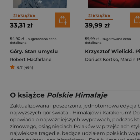
KSIĄŻKA
KSIĄŻKA
33,31 zł
39,99 zł
54,90 zł
59,99 zł
- sugerowana cena
- sugerowana cena
detaliczna
detaliczna
Góry. Stan umysłu
Robert Macfarlane
Dariusz Kortko
,
Marcin Pietraszews
6,7 (464)
O książce
Polskie Himalaje
Zaktualizowana i poszerzona, jednotomowa edycja
najwyższych gór świata - Himalajów i Karakorum! Do r
opowiada o najważniejszych wyprawach, podczas któ
zimowego, osiągnięciach Polaków w przejściach sty
największe tragedie, będące udziałem polskich wyp