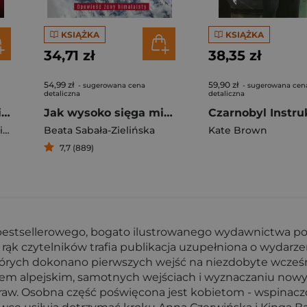
KSIĄŻKA
KSIĄŻKA
34,71 zł
38,35 zł
54,99 zł
59,90 zł
- sugerowana cena
- sugerowana cen
detaliczna
detaliczna
Krzysztof Wielicki. Piekło mnie nie chciało
Jak wysoko sięga miłość ? Życie po Broad Peak. Rozmowa z Ewą Berbeką
ki
Beata Sabała-Zielińska
Kate Brown
7,7 (889)
 bestsellerowego, bogato ilustrowanego wydawnictwa 
ąk czytelników trafia publikacja uzupełniona o wydarzeni
rych dokonano pierwszych wejść na niezdobyte wcześnie
lem alpejskim, samotnych wejściach i wyznaczaniu nowy
raw. Osobna część poświęcona jest kobietom - wspinaczo