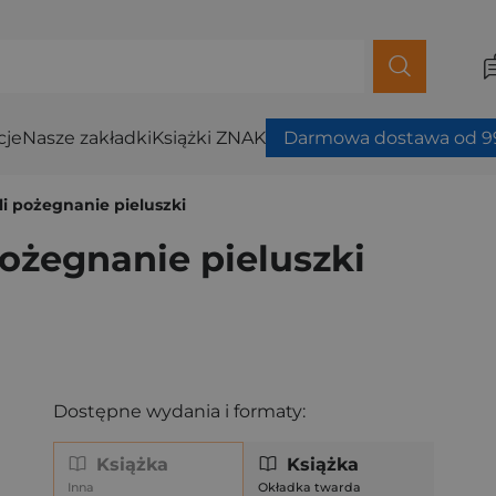
cje
Nasze zakładki
Książki ZNAK
Darmowa dostawa od 99
yli pożegnanie pieluszki
pożegnanie pieluszki
Dostępne wydania i formaty:
Książka
Książka
Inna
Okładka twarda