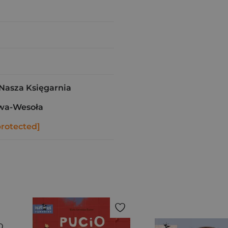
asza Księgarnia
wa-Wesoła
protected]