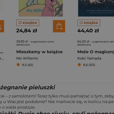
KSIĄŻKA
KSIĄŻKA
24,84 zł
44,40 zł
29,90 zł
64,00 zł
- sugerowana cena
- sugerowana ce
detaliczna
detaliczna
Jesteś ważny, Pinku! Książka o poczuciu własnej wartości dla dzieci i dla rodziców trochę też
Mieszkamy w książce
óra
Mo Willems
Kobi Yamada
8,5 (62)
8,6 (153)
ożegnanie pieluszki
cie – z samolotem! Teraz tylko musi pamiętać o tym, żeby
 Czy u Was jest podobnie? Nie martwcie się, w końcu na p
 o wiele prostsze.
siążki
Pucio chce siusiu, czyli pożegnan