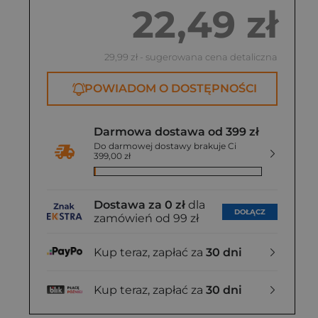
22,49 zł
29,99 zł
- sugerowana cena detaliczna
POWIADOM O DOSTĘPNOŚCI
Darmowa dostawa od 399 zł
Do darmowej dostawy brakuje Ci
399,00 zł
Dostawa za 0 zł
dla
DOŁĄCZ
zamówień od 99 zł
Kup teraz, zapłać za
30 dni
Kup teraz, zapłać za
30 dni