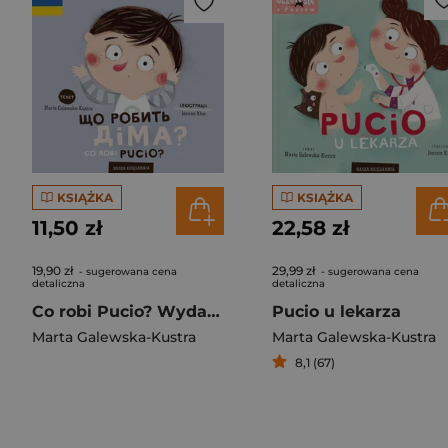
KSIĄŻKA
KSIĄŻKA
11,50 zł
22,58 zł
19,90 zł
29,99 zł
- sugerowana cena
- sugerowana cena
detaliczna
detaliczna
Co robi Pucio? Wydanie polsko-ukraińskie Що робить Діма?
Pucio u lekarza
Marta Galewska-Kustra
Marta Galewska-Kustra
8,1 (67)