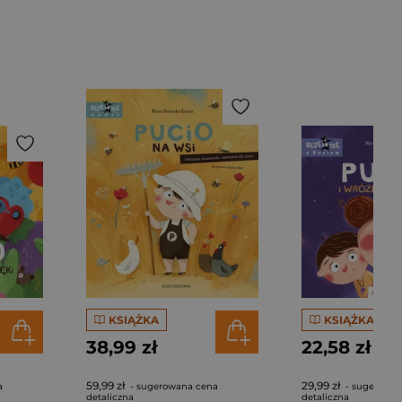
KSIĄŻKA
KSIĄŻKA
38,99 zł
22,58 zł
59,99 zł
29,99 zł
a
- sugerowana cena
- sugerowan
detaliczna
detaliczna