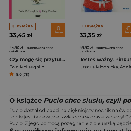
KSIĄŻKA
KSIĄŻKA
33,45 zł
33,35 zł
44,90 zł
49,90 zł
- sugerowana cena
- sugerowana cena
detaliczna
detaliczna
Czy mogę się przytulić?
Eoin McLaughlin
Urszula Młodnicka
,
Agnieszka Walig
8,0 (78)
O książce
Pucio chce siusiu, czyli p
Pucio dostał od babci najpiękniejszy nocnik na świe
to nie jest takie łatwe, zwłaszcza w czasie zabawy!
Pucio! Z jego pomocą pożegnanie z pieluszką będzie
Szczegółowe informacje na temat k