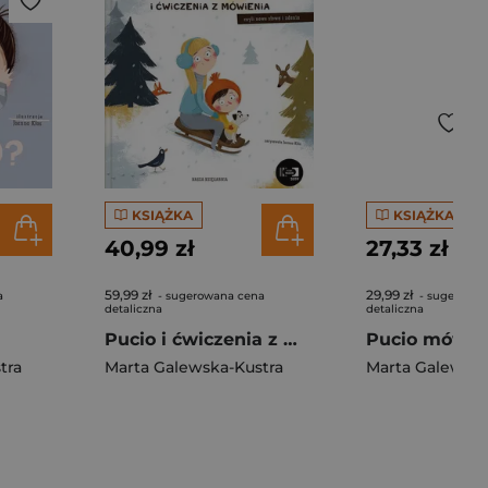
KSIĄŻKA
KSIĄŻKA
40,99 zł
27,33 zł
59,99 zł
29,99 zł
a
- sugerowana cena
- sugerowan
detaliczna
detaliczna
Pucio i ćwiczenia z mówienia, czyli nowe słowa i zdania
tra
Marta Galewska-Kustra
Marta Galewska