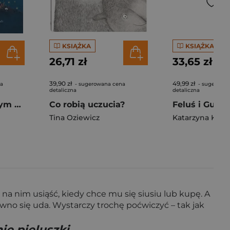
KSIĄŻKA
KSIĄŻKA
26,71 zł
33,65 zł
39,90 zł
49,99 zł
na
- sugerowana cena
- sugerowa
detaliczna
detaliczna
Może O magicznym potencjale, który drzemie w każdym człowieku
Co robią uczucia?
Tina Oziewicz
Katarzyna Kozł
 na nim usiąść, kiedy chce mu się siusiu lub kupę. A
ewno się uda. Wystarczy trochę poćwiczyć – tak jak
ie pieluszki