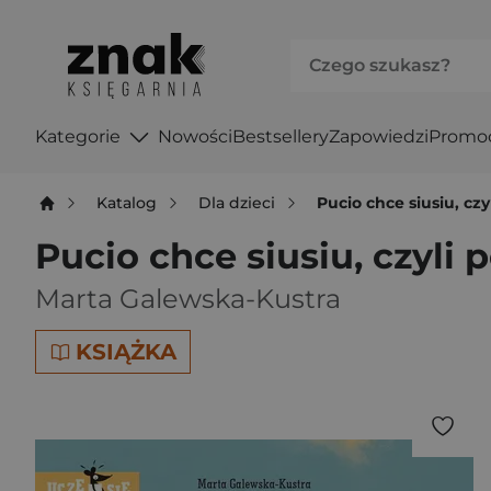
Kategorie
Nowości
Bestsellery
Zapowiedzi
Promo
Katalog
Dla dzieci
Pucio chce siusiu, cz
Pucio chce siusiu, czyli 
Marta Galewska-Kustra
KSIĄŻKA