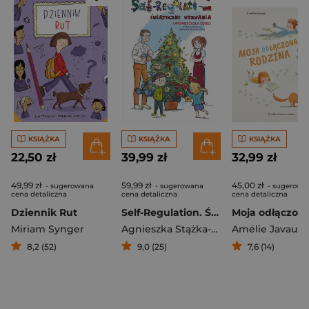
KSIĄŻKA
KSIĄŻKA
KSIĄŻKA
22,50 zł
39,99 zł
32,99 zł
49,99 zł
59,99 zł
45,00 zł
- sugerowana
- sugerowana
- sugerowa
cena detaliczna
cena detaliczna
cena detaliczna
Dziennik Rut
Self-Regulation. Świąteczne wyzwania
Miriam Synger
Agnieszka Stążka-Gawrysiak
Amélie Javaux
8,2 (52)
9,0 (25)
7,6 (14)