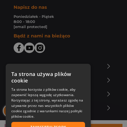
Napisz do nas
Poniedziałek - Piątek
8:00 - 18:00
[email protected]
Bądź z nami na bieżąco
O Księgarni Znak
Ta strona używa plików
cookie
Zakupy u nas
Ta strona korzysta z plików cookie, aby
Nasza oferta
zapewnić lepszą wygodę użytkowania.
Korzystając z tej strony, wyrażasz zgodę na
używanie przez nas wszystkich plików
Nasi autorzy
cookie zgodnie z warunkami naszej polityki
plików cookie.