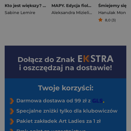
Kto jest większy? Bea i Basse
MAPY. Edycja fioletowa (format podręczny)
Śmiejemy się
Sabine Lemire
Aleksandra Mizielińska
Hanulak Monik
,
Daniel Mizieli
8,0 (3)
Dołącz do
Znak
i oszczędzaj na dostawie!
Twoje korzyści:
Darmowa dostawa od 99 zł z
Specjalne zniżki tylko dla klubowiczów
Pakiet zakładek Art Ladies za 1 zł