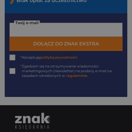
Brak opłat za uczestnictwo
Twój e-mail
DOŁĄCZ DO ZNAK EKSTRA
*
Akceptuję
politykę prywatności
*
Zgadzam się na otrzymywanie wiadomości
marketingowych (newsletter) na podany
e-mail
na
zasadach określonych w
regulaminie
.