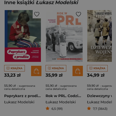
Inne książki
Łukasz Modelski
KSIĄŻKA
KSIĄŻKA
KSIĄŻKA
33,23 zł
35,99 zł
34,99 zł
55,90 zł
55,90 zł
59,90 zł
- sugerowana
- sugerowana
- sugerowa
cena detaliczna
cena detaliczna
cena detaliczna
Paprykarz z prodiża
Rok w PRL. Codzienność na kartki
Łukasz Modelski
Łukasz Modelski
Łukasz Modelsk
6,5 (191)
7,7 (3643)