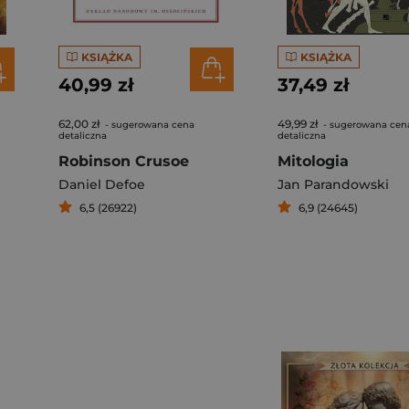
KSIĄŻKA
KSIĄŻKA
40,99 zł
37,49 zł
62,00 zł
49,99 zł
- sugerowana cena
- sugerowana cen
detaliczna
detaliczna
Robinson Crusoe
Mitologia
Daniel Defoe
Jan Parandowski
6,5 (26922)
6,9 (24645)