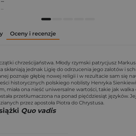
Osiem tygodni lata. Opowiadania na wakacje
,
Marta Bijan
,
Oktawia Kain
,
Maria Lichoń
,
Aleksandra Muraszka
,
Edyt
y
Oceny i recenzje
czątki chrześcijaństwa. Młody rzymski patrycjusz Markus 
za skłaniają jednak Ligię do odrzucenia jego zalotów i s
j poznaje głębię nowej religii i w rezultacie sam się n
eści historycznych polskiego noblisty Henryka Sienkiewi
, miała ona nieść uniwersalne wartości, takie jak walk
została przetłumaczona na ponad pięćdziesiąt języków. Je
zianych przez apostoła Piotra do Chrystusa.
siążki
Quo vadis