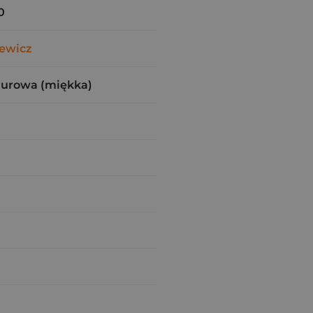
0
iewicz
zurowa (miękka)