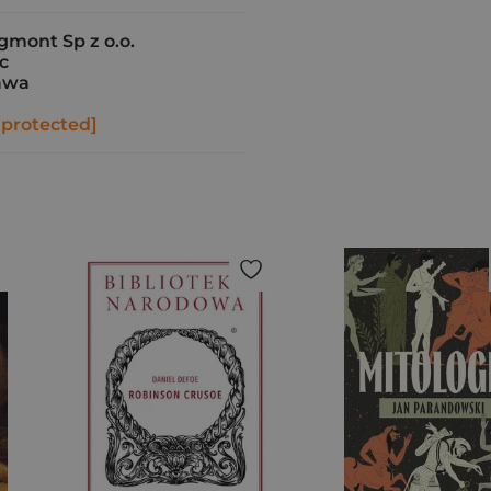
gmont Sp z o.o.
4c
awa
 protected]