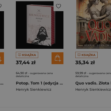
KSIĄŻKA
KSIĄŻKA
37,44 zł
35,34 zł
64,90 zł
59,99 zł
- sugerowana cena
- sugerowana cen
detaliczna
detaliczna
Potop. Tom 1 (edycja kolekcjonerska z barwionymi brzegami)
Potop. Tom 1 (edycja kolekcjonerska z barwionymi brzegami)
Henryk Sienkiewicz
Henryk Sienkiewicz