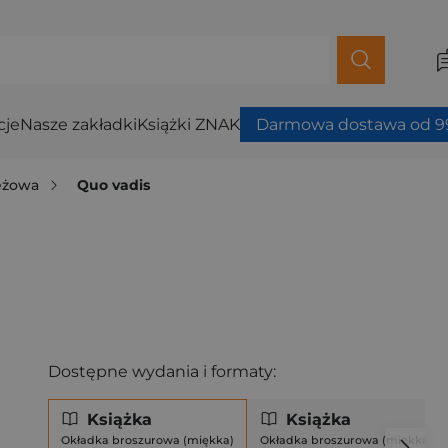
cje
Nasze zakładki
Książki ZNAK
Darmowa dostawa od 99
ieżowa
Quo vadis
Dostępne wydania i formaty:
Książka
Książka
Okładka broszurowa (miękka)
Okładka broszurowa (miękka)