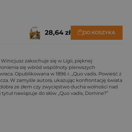
a Prusinowska
,
Julita Rejnów
,
Ola Rochowiak
28,64 zł
DO KOSZYKA
Winicjusz zakochuje się w Ligii, pięknej
chronienia się wśród wspólnoty pierwszych
awraca. Opublikowana w 1896 r. „Quo vadis. Powieść z
cza. W zamyśle autora, ukazując konfrontację świata
a dobra ze złem czy zwycięstwo ducha wolności nad
j tytuł nawiązuje do słów „Quo vadis, Domine?”