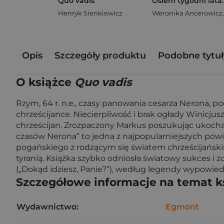
Quo vadis
Henryk Sienkiewicz
Weronika Ancerowicz
Opis
Szczegóły produktu
Podobne tytuł
O książce
Quo vadis
Rzym, 64 r. n.e., czasy panowania cesarza Nerona, po
chrześcijance. Niecierpliwość i brak ogłady Winicjus
chrześcijan. Zrozpaczony Markus poszukując ukochane
czasów Nerona” to jedna z najpopularniejszych powi
pogańskiego z rodzącym się światem chrześcijańskim
tyranią. Książka szybko odniosła światowy sukces i 
(„Dokąd idziesz, Panie?”), według legendy wypowied
Szczegółowe informacje na temat k
Wydawnictwo:
Egmont