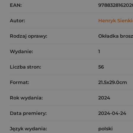
EAN:
978832816202
Autor:
Henryk Sienk
Rodzaj oprawy:
Okładka bros
Wydanie:
1
Liczba stron:
56
Format:
21.5x29.0cm
Rok wydania:
2024
Data premiery:
2024-04-24
Język wydania:
polski