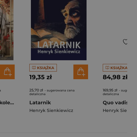
KSIĄŻKA
KSIĄŻKA
19,35 zł
84,98 zł
25,70 zł
169,95 zł
a
- sugerowana cena
- sugerowa
detaliczna
detaliczna
Quo vadis. Złota kolekcja
Latarnik
Henryk Sienkiewicz
Henryk Sienkie