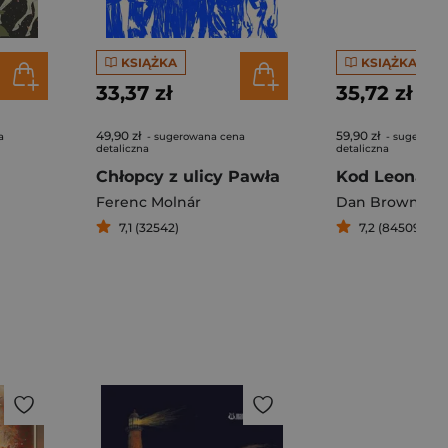
KSIĄŻKA
KSIĄŻKA
33,37 zł
35,72 zł
49,90 zł
59,90 zł
a
- sugerowana cena
- sugerowa
detaliczna
detaliczna
Chłopcy z ulicy Pawła
Kod Leonarda
Ferenc Molnár
Dan Brown
7,1 (32542)
7,2 (84509)