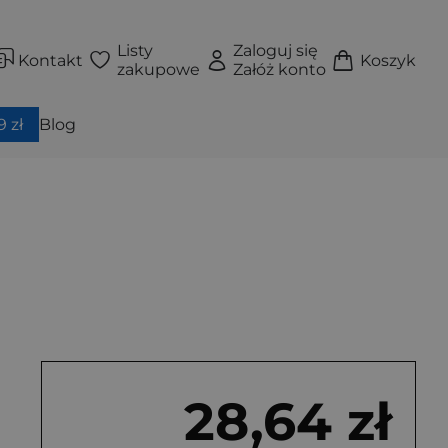
Listy
Zaloguj się
Kontakt
Koszyk
zakupowe
Załóż konto
 zł
Blog
28,64 zł
Książka
Książka
Książka
Okładka twarda
Okładka twarda
Okładka twarda