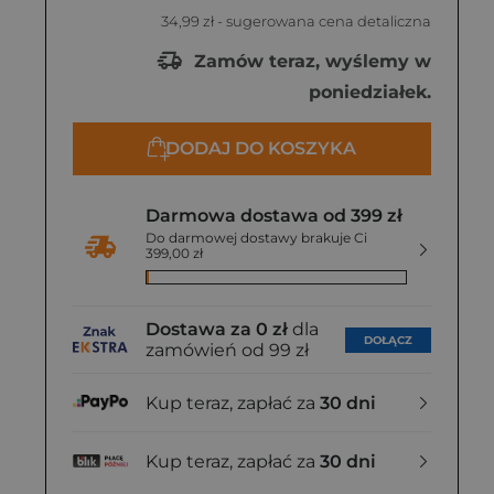
Greg, wyd. 2020
SBM, wyd. 2019
Greg, wyd. 2018
34,99 zł
- sugerowana cena detaliczna
22,35 zł
20,99 zł
27,88 zł
Zamów teraz, wyślemy w
poniedziałek.
DODAJ DO KOSZYKA
Darmowa dostawa od 399 zł
Do darmowej dostawy brakuje Ci
399,00 zł
Dostawa za 0 zł
dla
DOŁĄCZ
zamówień od 99 zł
Kup teraz, zapłać za
30 dni
Kup teraz, zapłać za
30 dni