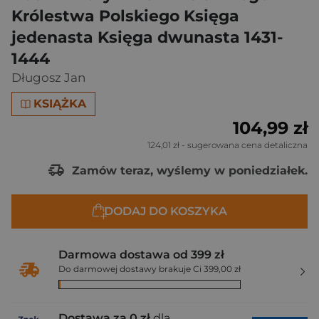
Królestwa Polskiego Księga
jedenasta Księga dwunasta 1431-
1444
Długosz Jan
KSIĄŻKA
104,99 zł
124,01 zł
- sugerowana cena detaliczna
Zamów teraz, wyślemy w poniedziałek.
DODAJ DO KOSZYKA
Darmowa dostawa od 399 zł
Do darmowej dostawy brakuje Ci 399,00 zł
Dostawa za 0 zł
dla