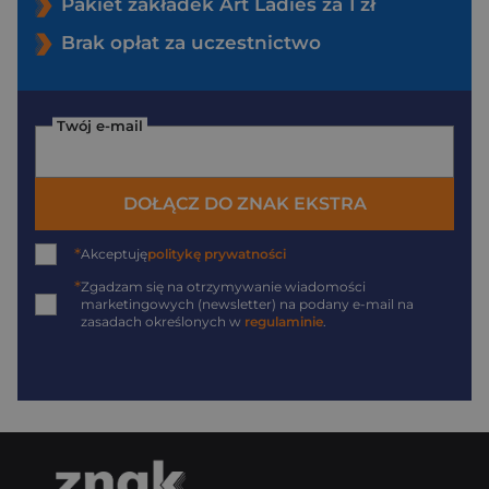
Pakiet zakładek Art Ladies za 1 zł
Brak opłat za uczestnictwo
Twój e-mail
DOŁĄCZ DO ZNAK EKSTRA
*
Akceptuję
politykę prywatności
*
Zgadzam się na otrzymywanie wiadomości
marketingowych (newsletter) na podany
e-mail
na
zasadach określonych w
regulaminie
.