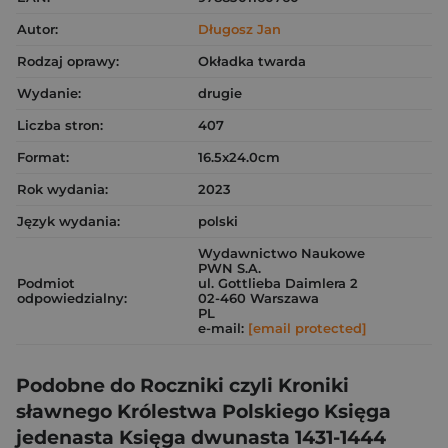
Autor:
Długosz Jan
Rodzaj oprawy:
Okładka twarda
Wydanie:
drugie
Liczba stron:
407
Format:
16.5x24.0cm
Rok wydania:
2023
Język wydania:
polski
Wydawnictwo Naukowe
PWN S.A.
Podmiot
ul. Gottlieba Daimlera 2
odpowiedzialny:
02-460 Warszawa
PL
e-mail:
[email protected]
Podobne do Roczniki czyli Kroniki
sławnego Królestwa Polskiego Księga
jedenasta Księga dwunasta 1431-1444