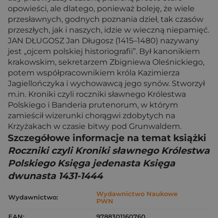
opowieści, ale dlatego, ponieważ boleję, że wiele
przesławnych, godnych poznania dzieł, tak czasów
przeszłych, jak i naszych, idzie w wieczną niepamięć.
JAN DŁUGOSZ Jan Długosz (1415–1480) nazywany
jest „ojcem polskiej historiografii”. Był kanonikiem
krakowskim, sekretarzem Zbigniewa Oleśnickiego,
potem współpracownikiem króla Kazimierza
Jagiellończyka i wychowawcą jego synów. Stworzył
m.in. Kroniki czyli roczniki sławnego Królestwa
Polskiego i Banderia prutenorum, w którym
zamieścił wizerunki chorągwi zdobytych na
Krzyżakach w czasie bitwy pod Grunwaldem.
Szczegółowe informacje na temat książki
Roczniki czyli Kroniki sławnego Królestwa
Polskiego Księga jedenasta Księga
dwunasta 1431-1444
Wydawnictwo Naukowe
Wydawnictwo:
PWN
EAN:
9788301160760