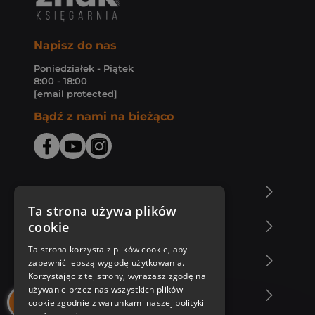
Napisz do nas
Poniedziałek - Piątek
8:00 - 18:00
[email protected]
Bądź z nami na bieżąco
O Księgarni Znak
Ta strona używa plików
cookie
Zakupy u nas
Ta strona korzysta z plików cookie, aby
Nasza oferta
zapewnić lepszą wygodę użytkowania.
Korzystając z tej strony, wyrażasz zgodę na
używanie przez nas wszystkich plików
Nasi autorzy
cookie zgodnie z warunkami naszej polityki