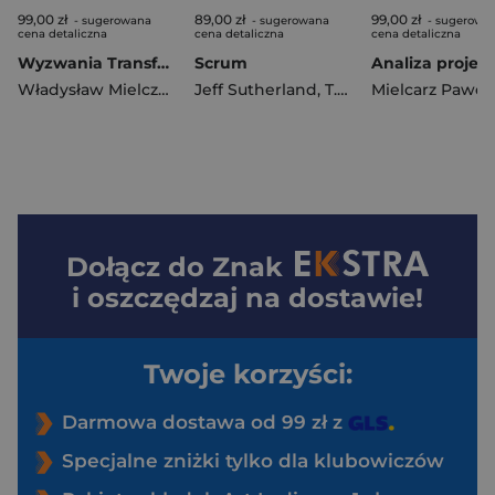
99,00 zł
89,00 zł
99,00 zł
- sugerowana
- sugerowana
- sugerowa
cena detaliczna
cena detaliczna
cena detaliczna
Wyzwania Transformacji Energetycznej
Scrum
Władysław Mielczarski
Jeff Sutherland
,
Michał Wierzbowski
,
T.T. Sutherland
Mielcarz Paweł
Dołącz do
Znak
i oszczędzaj na dostawie!
Twoje korzyści:
Darmowa dostawa od 99 zł z
Specjalne zniżki tylko dla klubowiczów