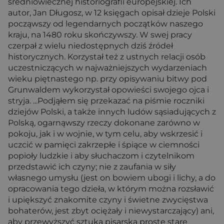
średniowiecznej historiografii europejskiej. Ich
autor, Jan Długosz, w 12 księgach opisał dzieje Polski
począwszy od legendarnych początków naszego
kraju, na 1480 roku skończywszy. W swej pracy
czerpał z wielu niedostępnych dziś źródeł
historycznych. Korzystał też z ustnych relacji osób
uczestniczących w najważniejszych wydarzeniach
wieku piętnastego np. przy opisywaniu bitwy pod
Grunwaldem wykorzystał opowieści swojego ojca i
stryja. ...Podjąłem się przekazać na piśmie roczniki
dziejów Polski, a także innych ludów sąsiadujących z
Polską, ogarnąwszy rzeczy dokonane zarówno w
pokoju, jak i w wojnie, w tym celu, aby wskrzesić i
uczcić w pamięci zakrzepłe i śpiące w ciemności
popioły ludzkie i aby słuchaczom i czytelnikom
przedstawić ich czyny; nie z zaufania w siły
własnego umysłu (jest on bowiem ubogi i lichy, a do
opracowania tego dzieła, w którym można rozsławić
i upiększyć znakomite czyny i świetne zwycięstwa
bohaterów, jest zbyt ociężały i niewystarczający) ani,
aby przewyższyć sztuką pisarską proste stare