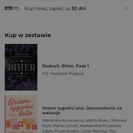
Kup teraz, zapłać za
30 dni
Kup w zestawie
Rozkwit. Bitter. Faza 1
P.S. Herytiera Pizgacz
Osiem tygodni lata. Opowiadania na
wakacje
Weronika Ancerowicz
,
Marta Bijan
,
Oktawia
Kain
,
Maria Lichoń
,
Aleksandra Muraszka
,
Edyta Prusinowska
,
Julita Rejnów
,
Ola