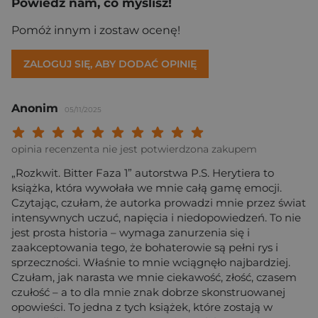
Powiedz nam, co myślisz!
Pomóż innym i zostaw ocenę!
ZALOGUJ SIĘ, ABY DODAĆ OPINIĘ
Anonim
05/11/2025
Twoja ocena: Beznadziejna 1/10"
Twoja ocena: Bardzo słaba 2/10"
Twoja ocena: Słaba 3/10"
Twoja ocena: Może być 4/10"
Twoja ocena: Przeciętna 5/10"
Twoja ocena: Dobra 6/10"
Twoja ocena: Bardzo dobra 7/10"
Twoja ocena: Rewelacyjna 8/10
Twoja ocena: Wybitna 9/10
Twoja ocena: Arcydzieło
opinia recenzenta nie jest potwierdzona zakupem
„Rozkwit. Bitter Faza 1” autorstwa P.S. Herytiera to
książka, która wywołała we mnie całą gamę emocji.
Czytając, czułam, że autorka prowadzi mnie przez świat
intensywnych uczuć, napięcia i niedopowiedzeń. To nie
jest prosta historia – wymaga zanurzenia się i
zaakceptowania tego, że bohaterowie są pełni rys i
sprzeczności. Właśnie to mnie wciągnęło najbardziej.
Czułam, jak narasta we mnie ciekawość, złość, czasem
czułość – a to dla mnie znak dobrze skonstruowanej
opowieści. To jedna z tych książek, które zostają w