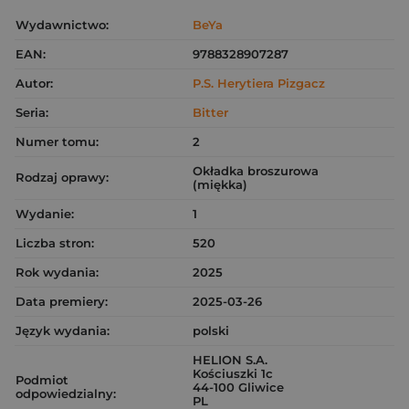
Wydawnictwo:
BeYa
EAN:
9788328907287
Autor:
P.S. Herytiera Pizgacz
Seria:
Bitter
Numer tomu:
2
Okładka broszurowa
Rodzaj oprawy:
(miękka)
Wydanie:
1
Liczba stron:
520
Rok wydania:
2025
Data premiery:
2025-03-26
Język wydania:
polski
HELION S.A.
Kościuszki 1c
Podmiot
44-100 Gliwice
odpowiedzialny:
PL