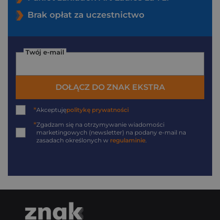
Brak opłat za uczestnictwo
Twój e-mail
DOŁĄCZ DO ZNAK EKSTRA
*
Akceptuję
politykę prywatności
*
Zgadzam się na otrzymywanie wiadomości
marketingowych (newsletter) na podany
e-mail
na
zasadach określonych w
regulaminie
.