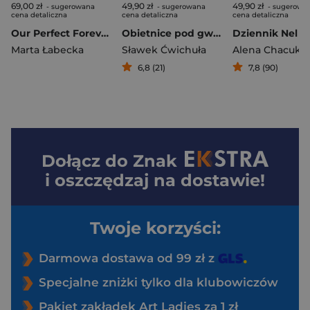
69,00 zł
49,90 zł
49,90 zł
- sugerowana
- sugerowana
- sugerowa
cena detaliczna
cena detaliczna
cena detaliczna
Our Perfect Forever. Historie nieopowiedziane wyd. ilustrowane
Obietnice pod gwiazdami
Dziennik Nel
Marta Łabecka
Sławek Ćwichuła
Alena Chacuk
6,8 (21)
7,8 (90)
Dołącz do
Znak
i oszczędzaj na dostawie!
Twoje korzyści:
Darmowa dostawa od 99 zł z
Specjalne zniżki tylko dla klubowiczów
Pakiet zakładek Art Ladies za 1 zł