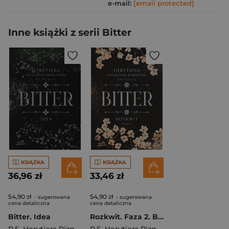
e-mail:
[email protected]
Inne książki z serii Bitter
KSIĄŻKA
KSIĄŻKA
36,96 zł
33,46 zł
54,90 zł
54,90 zł
- sugerowana
- sugerowana
cena detaliczna
cena detaliczna
Bitter. Idea
Rozkwit. Faza 2. Bitter