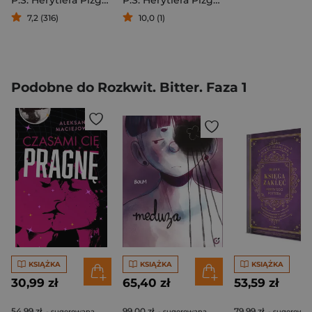
P.S. Herytiera Pizgacz
P.S. Herytiera Pizgacz
7,2 (316)
10,0 (1)
Podobne do Rozkwit. Bitter. Faza 1
KSIĄŻKA
KSIĄŻKA
KSIĄŻKA
30,99 zł
65,40 zł
53,59 zł
54,99 zł
99,00 zł
79,99 zł
- sugerowana
- sugerowana
- sugerowa