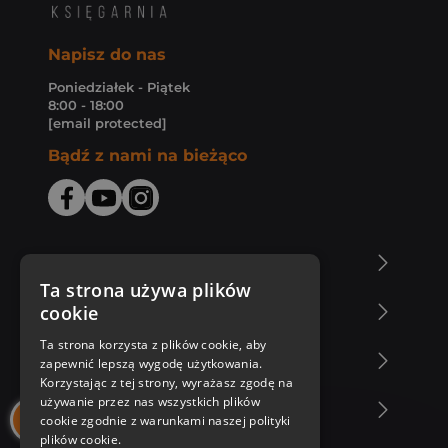
Napisz do nas
Poniedziałek - Piątek
8:00 - 18:00
[email protected]
Bądź z nami na bieżąco
O Księgarni Znak
Ta strona używa plików
cookie
Zakupy u nas
Ta strona korzysta z plików cookie, aby
Nasza oferta
zapewnić lepszą wygodę użytkowania.
Korzystając z tej strony, wyrażasz zgodę na
używanie przez nas wszystkich plików
Nasi autorzy
cookie zgodnie z warunkami naszej polityki
plików cookie.