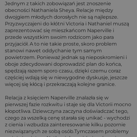
Jednym z takich zobowiązań jest znoszenie
obecności Nathaniela Sheya. Relacje między
dwojgiem młodych dorosłych nie są najlepsze.
Przyzwyczajeni do kłótni Victoria i Nathaniel muszą
zaprezentować się mieszkańcom Naperville i
przede wszystkim swoim rodzicom jako para
przyjaciół. A to nie takie proste, skoro problem
stanowi nawet oddychanie tym samym
powietrzem. Ponieważ jednak są nieposkromieni i
oboje zdecydowani doprowadzić plan do końca,
spędzają razem sporo czasu, dzięki czemu coraz
częściej wdają się w niewygodne dyskusje, jeszcze
więcej się kłócą i przekraczają kolejne granice.
Relacja z księciem Naperville znalazła się w
pierwszej fazie rozkwitu i staje się dla Victorii mocno
kłopotliwa. Dziewczyna zaczyna doświadczać tego,
czego za wszelką cenę starała się unikać - wychodzi
z cienia i wzbudza zainteresowanie kilku pozornie
niezwiązanych ze sobą osób.Tymczasem problemy