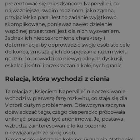
prezentować się mieszkańcom Naperville i, co
najważniejsze, swoim rodzinom, jako zgrana,
przyjacielska para. Jest to zadanie wyjątkowo
skomplikowane, ponieważ nawet dzielenie
wspólnej przestrzeni jest dla nich wyzwaniem.
Jednak ich nieposkromione charaktery i
determinacja, by doprowadzić swoje osobiste cele
do końca, zmuszają ich do spędzania razem wielu
godzin. To prowadzi do niewygodnych dyskusji,
eskalacji kłótni i przekraczania kolejnych granic.
Relacja, która wychodzi z cienia
Ta relacja z „Księciem Naperville” nieoczekiwanie
wchodzi w pierwszą fazę rozkwitu, co staje się dla
Victorii dużym problemem. Dziewczyna zaczyna
doświadczać tego, czego desperacko próbowała
uniknąć: przestaje być anonimowa. Jej postawa
wzbudza zainteresowanie kilku pozornie
niezwiązanych ze sobą osób.
Tymczasem piętrzą się kolejne wyzwania. Nathaniel