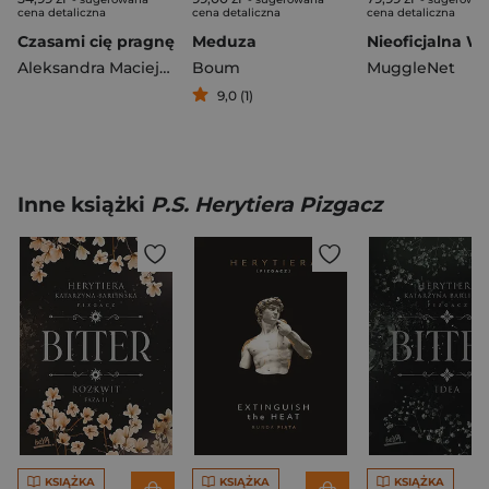
cena detaliczna
cena detaliczna
cena detaliczna
Czasami cię pragnę
Meduza
Aleksandra Maciejowska
Boum
MuggleNet
9,0 (1)
Inne książki
P.S. Herytiera Pizgacz
KSIĄŻKA
KSIĄŻKA
KSIĄŻKA