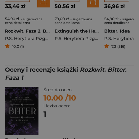
33,46 zł
50,56 zł
36,96 zł
54,90 zł
79,00 zł
54,90 zł
- sugerowana
- sugerowana
- sugerowa
cena detaliczna
cena detaliczna
cena detaliczna
Rozkwit. Faza 2. Bitter
Extinguish the Heat. Runda piąta wyd. 2024
Bitter. Idea
P.S. Herytiera Pizgacz
P.S. Herytiera Pizgacz
10,0 (1)
7,2 (316)
Oceny i recenzje książki
Rozkwit. Bitter.
Faza 1
Średnia ocen:
10.00
/10
Liczba ocen:
1