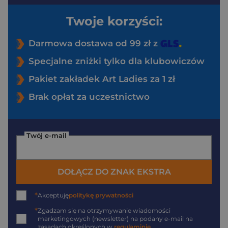
Twoje korzyści:
Darmowa dostawa od 99 zł z
Specjalne zniżki tylko dla klubowiczów
Pakiet zakładek Art Ladies za 1 zł
Brak opłat za uczestnictwo
Twój e-mail
DOŁĄCZ DO ZNAK EKSTRA
*
Akceptuję
politykę prywatności
*
Zgadzam się na otrzymywanie wiadomości
marketingowych (newsletter) na podany
e-mail
na
zasadach określonych w
regulaminie
.