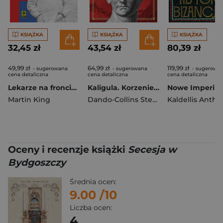
KSIĄŻKA
KSIĄŻKA
KSIĄŻKA
32,45 zł
43,54 zł
80,39 zł
49,99 zł
64,99 zł
119,99 zł
- sugerowana
- sugerowana
- sugerowa
cena detaliczna
cena detaliczna
cena detaliczna
Lekarze na froncie. Jak działania wojenne zmieniły medycynę wyd. 2026
Kaligula. Korzenie szaleństwa u władzy
Martin King
Dando-Collins Stephen
Kaldellis Anth
Oceny i recenzje książki
Secesja w
Bydgoszczy
Średnia ocen:
9.00
/10
Liczba ocen:
4