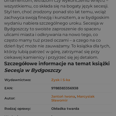
ornamentom, witrażom czy wykończeniu wnętrz –
wszystkiemu, co składa się na bogaty język secesji.
Styl ten, choć zrodzony ponad sto lat temu, wciąż
zachwyca swoją finezją i kunsztem, a w bydgoskim
wydaniu nabiera szczególnego uroku. Secesja w
Bydgoszczy to swoiste zaproszenie do spaceru
ulicami miasta i odkrywania na nowo tego, co
często mamy tuż przed oczami – a czego na co
dzień być może nie zauważamy. To książka dla tych,
którzy lubią patrzeć w górę, zatrzymać się przy
ciekawej kamienicy i przyjrzeć się jej detalom.
Szczegółowe informacje na temat książki
Secesja w Bydgoszczy
Wydawnictwo:
Zysk i S-ka
EAN:
9788383356938
Jantoń Iwona
,
Marcysiak
Autor:
Sławomir
Rodzaj oprawy:
Okładka twarda