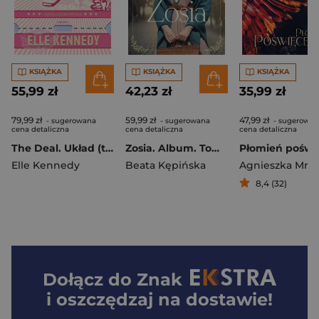
KSIĄŻKA
KSIĄŻKA
KSIĄŻKA
55,99 zł
42,23 zł
35,99 zł
79,99 zł
59,99 zł
47,99 zł
- sugerowana
- sugerowana
- sugerowan
cena detaliczna
cena detaliczna
cena detaliczna
The Deal. Układ (twarda, barwione krawędzie)
Zosia. Album. Tom 1
Elle Kennedy
Beata Kępińska
Agnieszka Mró
8,4 (32)
Dołącz do
Znak
i oszczędzaj na dostawie!