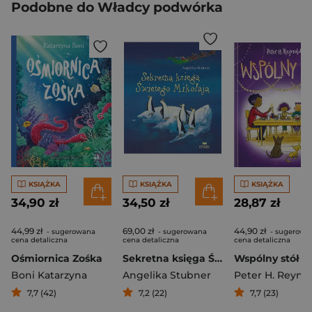
Podobne do Władcy podwórka
KSIĄŻKA
KSIĄŻKA
KSIĄŻKA
34,90 zł
34,50 zł
28,87 zł
44,99 zł
69,00 zł
44,90 zł
- sugerowana
- sugerowana
- sugerowa
cena detaliczna
cena detaliczna
cena detaliczna
Ośmiornica Zośka
Sekretna księga Świętego Mikołaja
Wspólny stół
Boni Katarzyna
Angelika Stubner
Peter H. Reyno
7,7 (42)
7,2 (22)
7,7 (23)