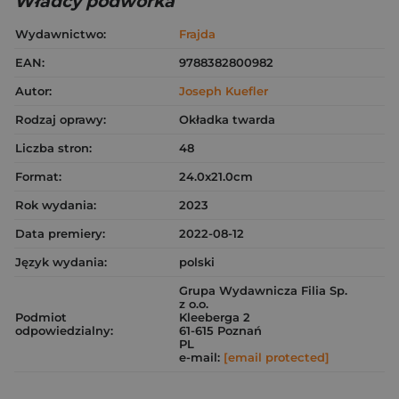
Władcy podwórka
Wydawnictwo:
Frajda
EAN:
9788382800982
Autor:
Joseph Kuefler
Rodzaj oprawy:
Okładka twarda
Liczba stron:
48
Format:
24.0x21.0cm
Rok wydania:
2023
Data premiery:
2022-08-12
Język wydania:
polski
Grupa Wydawnicza Filia Sp.
z o.o.
Podmiot
Kleeberga 2
odpowiedzialny:
61-615 Poznań
PL
e-mail:
[email protected]