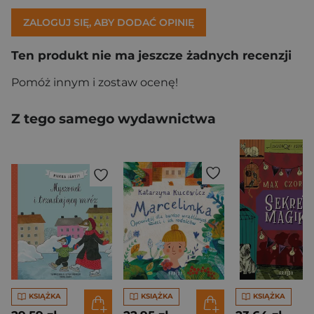
ZALOGUJ SIĘ, ABY DODAĆ OPINIĘ
Ten produkt nie ma jeszcze żadnych recenzji
Pomóż innym i zostaw ocenę!
Z tego samego wydawnictwa
KSIĄŻKA
KSIĄŻKA
KSIĄŻKA