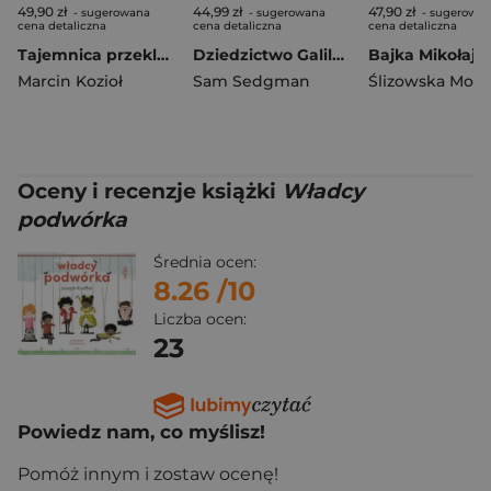
49,90 zł
44,99 zł
47,90 zł
- sugerowana
- sugerowana
- sugerowa
cena detaliczna
cena detaliczna
cena detaliczna
Tajemnica przeklętej harfy. Detektywi na kółkach. Tom 2 (ilustrowane brzegi)
Dziedzictwo Galileusza. Śledztwa Isaaca Turnera, Tom 3
Marcin Kozioł
Sam Sedgman
Ślizowska Moni
Oceny i recenzje książki
Władcy
podwórka
Średnia ocen:
8.26
/10
Liczba ocen:
23
Powiedz nam, co myślisz!
Pomóż innym i zostaw ocenę!