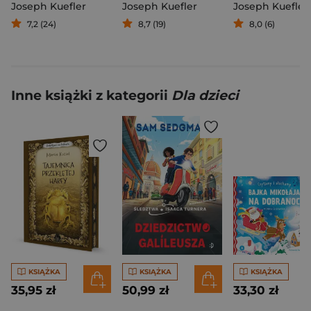
Joseph Kuefler
Joseph Kuefler
Joseph Kuefler
7,2 (24)
8,7 (19)
8,0 (6)
Inne książki z kategorii
Dla dzieci
KSIĄŻKA
KSIĄŻKA
KSIĄŻKA
35,95 zł
50,99 zł
33,30 zł