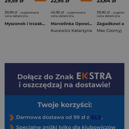
29,59 zł
22,95 zł
23,64 zł
39,99 zł
45,90 zł
39,90 zł
- sugerowana
- sugerowana
- sugerowa
cena detaliczna
cena detaliczna
cena detaliczna
Myszonek i trzaskający mróz
Marcelinka Opowieść dla bardzo wrażliwych dzieci i ich rodziców
Kucewicz Katarzyna
Max Czornyj
Dołącz do
Znak
i oszczędzaj na dostawie!
Twoje korzyści:
Darmowa dostawa od 99 zł z
Specjalne zniżki tylko dla klubowiczów