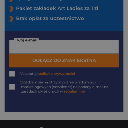
Pakiet zakładek Art Ladies za 1 zł
Brak opłat za uczestnictwo
Twój e-mail
DOŁĄCZ DO ZNAK EKSTRA
*
Akceptuję
politykę prywatności
*
Zgadzam się na otrzymywanie wiadomości
marketingowych (newsletter) na podany
e-mail
na
zasadach określonych w
regulaminie
.