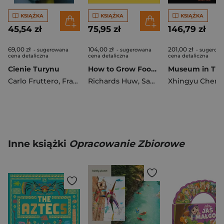
KSIĄŻKA
KSIĄŻKA
KSIĄŻKA
45,54 zł
75,95 zł
146,79 zł
69,00 zł
104,00 zł
201,00 zł
- sugerowana
- sugerowana
- sugerow
cena detaliczna
cena detaliczna
cena detaliczna
Cienie Turynu
How to Grow Food. Your Crop-by-Crop Guide to Growing, Cooking, & Preserving
Museum in Tran
Carlo Fruttero
,
Franco Lucentini
Richards Huw
,
Sam Cooper
Xhingyu Chen
Inne książki
Opracowanie Zbiorowe