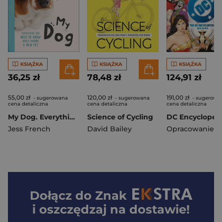
KSIĄŻKA
KSIĄŻKA
KSIĄŻKA
36,25 zł
78,48 zł
124,91 zł
55,00 zł
120,00 zł
191,00 zł
- sugerowana
- sugerowana
- sugerowa
cena detaliczna
cena detaliczna
cena detaliczna
My Dog. Everything You Need to Know About Owning a New Pet
Science of Cycling
Jess French
David Bailey
Dołącz do
Znak
i oszczędzaj na dostawie!