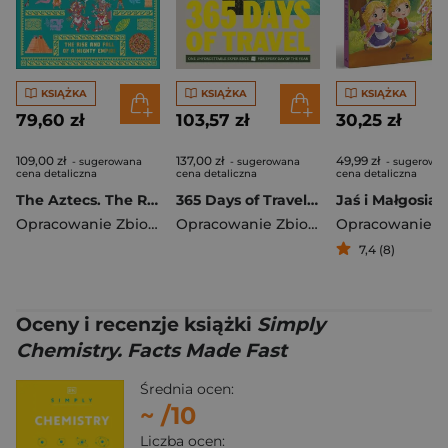
KSIĄŻKA
KSIĄŻKA
KSIĄŻKA
79,60 zł
103,57 zł
30,25 zł
109,00 zł
137,00 zł
49,99 zł
- sugerowana
- sugerowana
- sugerowa
cena detaliczna
cena detaliczna
cena detaliczna
The Aztecs. The Rise and Fall of a Mighty Empire
365 Days of Travel. Lonely Planet
Jaś i Małgosia
Opracowanie Zbiorowe
Opracowanie Zbiorowe
7,4 (8)
Oceny i recenzje książki
Simply
Chemistry. Facts Made Fast
Średnia ocen:
~
/10
Liczba ocen: