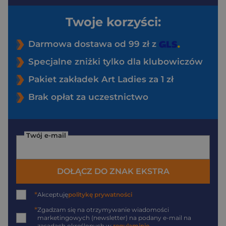
Twoje korzyści:
Darmowa dostawa od 99 zł z
Specjalne zniżki tylko dla klubowiczów
Pakiet zakładek Art Ladies za 1 zł
Brak opłat za uczestnictwo
Twój e-mail
DOŁĄCZ DO ZNAK EKSTRA
*
Akceptuję
politykę prywatności
*
Zgadzam się na otrzymywanie wiadomości
marketingowych (newsletter) na podany
e-mail
na
zasadach określonych w
regulaminie
.