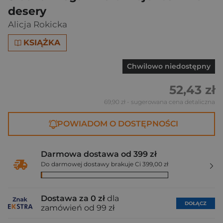
desery
Alicja Rokicka
KSIĄŻKA
Chwilowo niedostępny
52,43 zł
69,90 zł
- sugerowana cena detaliczna
POWIADOM O DOSTĘPNOŚCI
Darmowa dostawa od 399 zł
Do darmowej dostawy brakuje Ci 399,00 zł
Dostawa za 0 zł
dla
DOŁĄCZ
zamówień od 99 zł