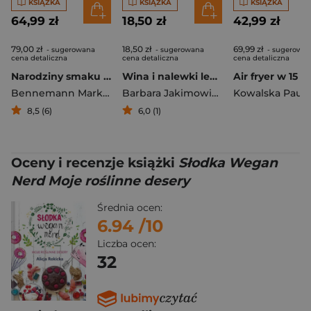
KSIĄŻKA
KSIĄŻKA
KSIĄŻKA
64,99 zł
18,50 zł
42,99 zł
79,00 zł
18,50 zł
69,99 zł
- sugerowana
- sugerowana
- sugerowa
cena detaliczna
cena detaliczna
cena detaliczna
Narodziny smaku Jak natura stworzyła nasze ulubione potrawy i używki
Wina i nalewki lecznicze
Bennemann Markus
Barbara Jakimowicz-Klein
Kowalska Pauli
8,5 (6)
6,0 (1)
Oceny i recenzje książki
Słodka Wegan
Nerd Moje roślinne desery
Średnia ocen:
6.94
/10
Liczba ocen:
32