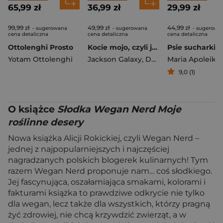
65,99 zł
36,99 zł
29,99 zł
99,99 zł
49,99 zł
44,99 zł
- sugerowana
- sugerowana
- sugerowa
cena detaliczna
cena detaliczna
cena detaliczna
Ottolenghi Prosto
Kocie mojo, czyli jak być opiekunem szczęśliwego kota
Yotam Ottolenghi
Jackson Galaxy
,
Delgado Mikel
Maria Apoleika
,
Rock 
9,0 (1)
O książce
Słodka Wegan Nerd Moje
roślinne desery
Nowa książka Alicji Rokickiej, czyli Wegan Nerd –
jednej z najpopularniejszych i najczęściej
nagradzanych polskich blogerek kulinarnych! Tym
razem Wegan Nerd proponuje nam… coś słodkiego.
Jej fascynująca, oszałamiająca smakami, kolorami i
fakturami książka to prawdziwe odkrycie nie tylko
dla wegan, lecz także dla wszystkich, którzy pragną
żyć zdrowiej, nie chcą krzywdzić zwierząt, a w