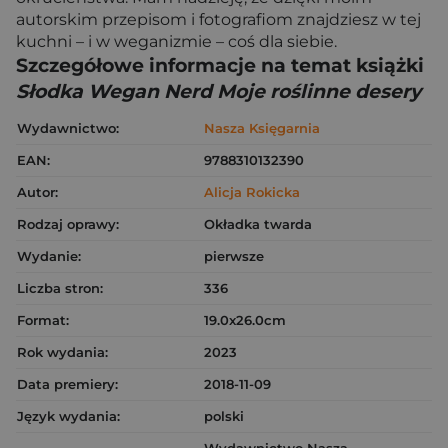
autorskim przepisom i fotografiom znajdziesz w tej
kuchni – i w weganizmie – coś dla siebie.
Szczegółowe informacje na temat książki
Słodka Wegan Nerd Moje roślinne desery
Wydawnictwo:
Nasza Księgarnia
EAN:
9788310132390
Autor:
Alicja Rokicka
Rodzaj oprawy:
Okładka twarda
Wydanie:
pierwsze
Liczba stron:
336
Format:
19.0x26.0cm
Rok wydania:
2023
Data premiery:
2018-11-09
Język wydania:
polski