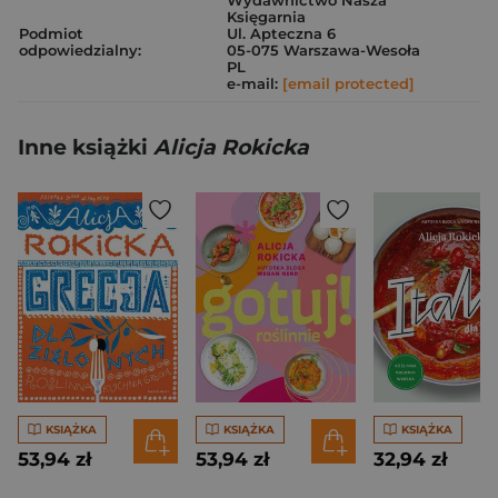
Wydawnictwo Nasza
Księgarnia
Podmiot
Ul. Apteczna 6
odpowiedzialny:
05-075 Warszawa-Wesoła
PL
e-mail:
[email protected]
Inne książki
Alicja Rokicka
KSIĄŻKA
KSIĄŻKA
KSIĄŻKA
53,94 zł
53,94 zł
32,94 zł