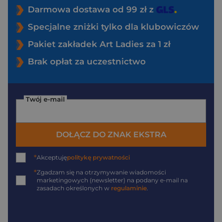
Darmowa dostawa od 99 zł z
Specjalne zniżki tylko dla klubowiczów
Pakiet zakładek Art Ladies za 1 zł
Brak opłat za uczestnictwo
Twój e-mail
DOŁĄCZ DO ZNAK EKSTRA
*
Akceptuję
politykę prywatności
*
Zgadzam się na otrzymywanie wiadomości
marketingowych (newsletter) na podany
e-mail
na
zasadach określonych w
regulaminie
.