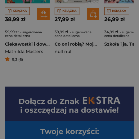
KSIĄŻKA
KSIĄŻKA
KSIĄŻKA
38,99 zł
27,99 zł
26,99 zł
59,99 zł
39,99 zł
34,99 zł
- sugerowana
- sugerowana
- sugerowa
cena detaliczna
cena detaliczna
cena detaliczna
Ciekawostki i dowcipy dla supermózgów
Co oni robią? Moja wyszukiwanka
Mathilda Masters
null null
9,3 (6)
Dołącz do
Znak
i oszczędzaj na dostawie!
Twoje korzyści: