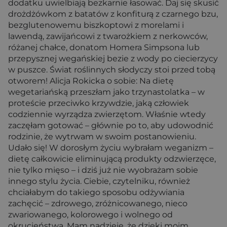
dodatku uwielbiają bezkarnie łasować. Daj się skusić
drożdżówkom z batatów z konfiturą z czarnego bzu,
bezglutenowemu biszkoptowi z morelami i
lawendą, zawijańcowi z twarożkiem z nerkowców,
różanej chałce, donatom Homera Simpsona lub
przepysznej wegańskiej bezie z wody po ciecierzycy
w puszce. Świat roślinnych słodyczy stoi przed tobą
otworem! Alicja Rokicka o sobie: Na dietę
wegetariańską przeszłam jako trzynastolatka – w
proteście przeciwko krzywdzie, jaką człowiek
codziennie wyrządza zwierzętom. Właśnie wtedy
zaczęłam gotować – głównie po to, aby udowodnić
rodzinie, że wytrwam w swoim postanowieniu.
Udało się! W dorosłym życiu wybrałam weganizm –
dietę całkowicie eliminującą produkty odzwierzęce,
nie tylko mięso – i dziś już nie wyobrażam sobie
innego stylu życia. Ciebie, czytelniku, również
chciałabym do takiego sposobu odżywiania
zachęcić – zdrowego, zróżnicowanego, nieco
zwariowanego, kolorowego i wolnego od
okrucieństwa. Mam nadzieję, że dzięki moim