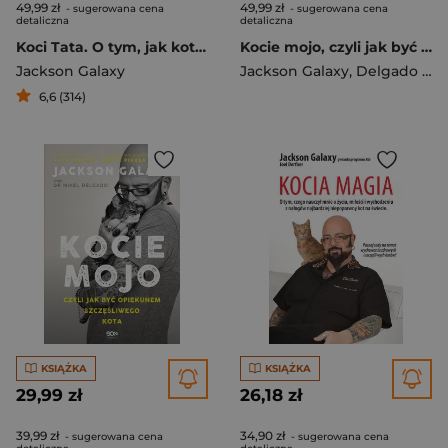
49,99 zł
49,99 zł
- sugerowana cena
- sugerowana cena
detaliczna
detaliczna
Koci Tata. O tym, jak kot przewartościował mi świat i nauczył kochać życie
Kocie mojo, czyli jak być opiekunem szczęśliwego kota
Jackson Galaxy
Jackson Galaxy
,
Delgado Mikel
6,6 (314)
KSIĄŻKA
KSIĄŻKA
29,99 zł
26,18 zł
39,99 zł
34,90 zł
- sugerowana cena
- sugerowana cena