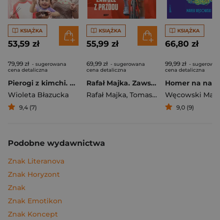
KSIĄŻKA
KSIĄŻKA
KSIĄŻKA
53,59 zł
55,99 zł
66,80 zł
79,99 zł
69,99 zł
99,99 zł
- sugerowana
- sugerowana
- sugerowa
cena detaliczna
cena detaliczna
cena detaliczna
Pierogi z kimchi. Moje ulubione azjatyckie przepisy
Rafał Majka. Zawsze z przodu. Rozmawia Tomasz Kalemba - książka z autografem
Wioleta Błazucka
Rafał Majka
,
Tomasz Kalemba
Węcowski Mar
9,4 (7)
9,0 (9)
Podobne wydawnictwa
Znak Literanova
Znak Horyzont
Znak
Znak Emotikon
Znak Koncept