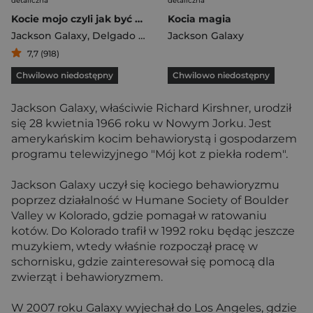
detaliczna
detaliczna
Kocie mojo czyli jak być opiekunem szczęśliwego kota
Kocia magia
Jackson Galaxy
,
Delgado Mikel
,
Jackson Galaxy
Rock Bobby
7,7 (918)
Chwilowo niedostępny
Chwilowo niedostępny
Jackson Galaxy, właściwie Richard Kirshner, urodził
się 28 kwietnia 1966 roku w Nowym Jorku. Jest
amerykańskim kocim behawiorystą i gospodarzem
programu telewizyjnego "Mój kot z piekła rodem".
Jackson Galaxy uczył się kociego behawioryzmu
poprzez działalność w Humane Society of Boulder
Valley w Kolorado, gdzie pomagał w ratowaniu
kotów. Do Kolorado trafił w 1992 roku będąc jeszcze
muzykiem, wtedy właśnie rozpoczął pracę w
schornisku, gdzie zainteresował się pomocą dla
zwierząt i behawioryzmem.
W 2007 roku Galaxy wyjechał do Los Angeles, gdzie