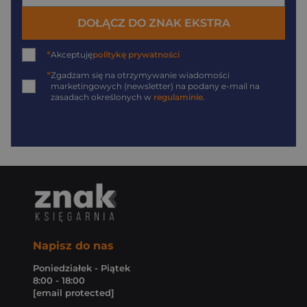
DOŁĄCZ DO ZNAK EKSTRA
*
Akceptuję
politykę prywatności
*
Zgadzam się na otrzymywanie wiadomości
marketingowych (newsletter) na podany
e-mail
na
zasadach określonych w
regulaminie
.
Napisz do nas
Poniedziałek - Piątek
8:00 - 18:00
[email protected]