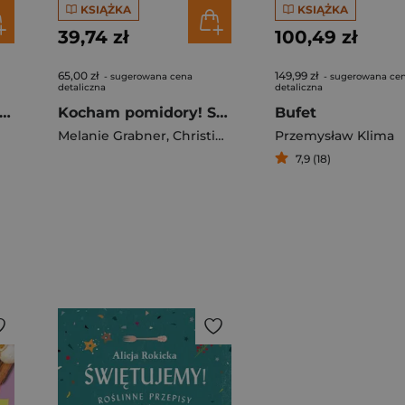
KSIĄŻKA
KSIĄŻKA
39,74 zł
100,49 zł
65,00 zł
149,99 zł
- sugerowana cena
- sugerowana ce
detaliczna
detaliczna
 fryer w 15 minut. Słodko, zdrowo, bez cukru
Kocham pomidory! Sekrety uprawy najsmaczniejszych odmian w ogrodzie i na balkonie.
Bufet
Melanie Grabner
,
Christine Weidenweber
Przemysław Klima
7,9 (18)