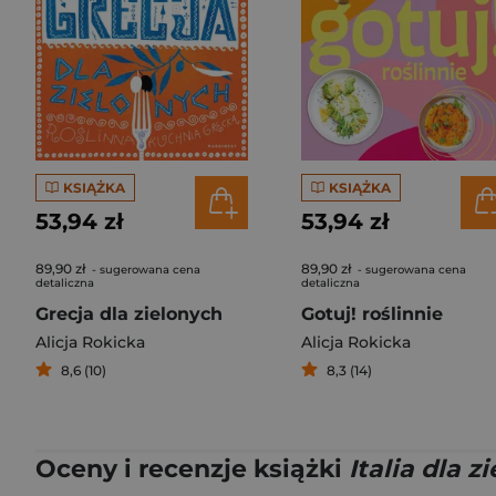
KSIĄŻKA
KSIĄŻKA
53,94 zł
53,94 zł
89,90 zł
89,90 zł
- sugerowana cena
- sugerowana cena
detaliczna
detaliczna
Grecja dla zielonych
Gotuj! roślinnie
Alicja Rokicka
Alicja Rokicka
8,6 (10)
8,3 (14)
Oceny i recenzje książki
Italia dla 