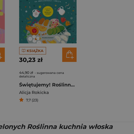
KSIĄŻKA
30,23 zł
44,90 zł
- sugerowana cena
detaliczna
Świętujemy! Roślinne przepisy na uroczystości i święta
Alicja Rokicka
7,7 (23)
zielonych Roślinna kuchnia włoska