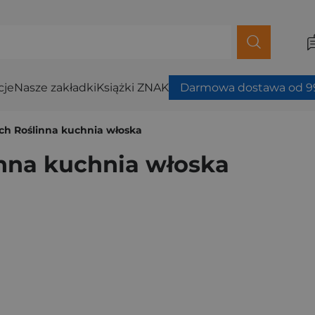
cje
Nasze zakładki
Książki ZNAK
Darmowa dostawa od 99
nych Roślinna kuchnia włoska
linna kuchnia włoska