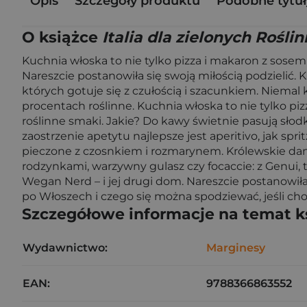
Opis
Szczegóły produktu
Podobne tytuł
O książce
Italia dla zielonych Rośl
Kuchnia włoska to nie tylko pizza i makaron z sosem
Nareszcie postanowiła się swoją miłością podzielić. 
których gotuje się z czułością i szacunkiem. Niemal 
procentach roślinne. Kuchnia włoska to nie tylko p
roślinne smaki. Jakie? Do kawy świetnie pasują sło
zaostrzenie apetytu najlepsze jest aperitivo, jak spr
pieczone z czosnkiem i rozmarynem. Królewskie danie,
rodzynkami, warzywny gulasz czy focaccie: z Genui, t
Wegan Nerd – i jej drugi dom. Nareszcie postanowiła s
po Włoszech i czego się można spodziewać, jeśli cho
Szczegółowe informacje na temat k
Wydawnictwo:
Marginesy
EAN:
9788366863552