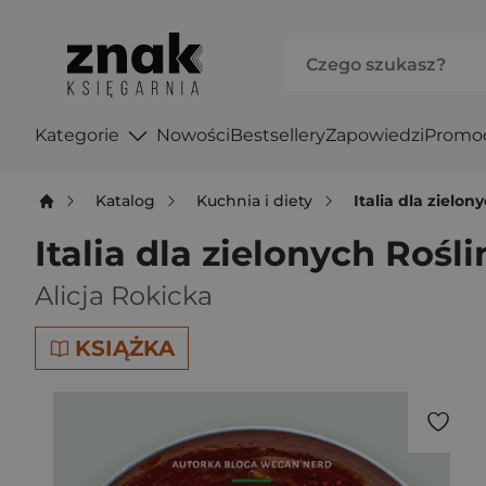
Kategorie
Nowości
Bestsellery
Zapowiedzi
Promo
Katalog
Kuchnia i diety
Italia dla zielo
Italia dla zielonych Roś
Alicja Rokicka
KSIĄŻKA