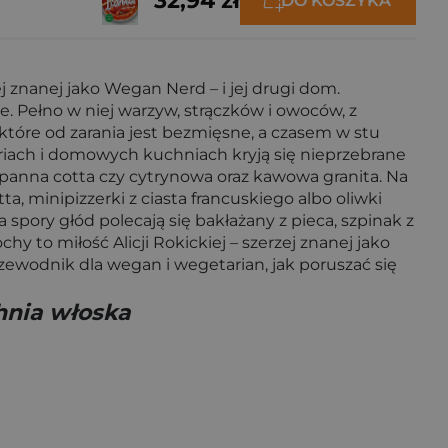
32,94 zł
DO KOSZYKA
j znanej jako Wegan Nerd – i jej drugi dom.
ie. Pełno w niej warzyw, strączków i owoców, z
 które od zarania jest bezmięsne, a czasem w stu
riach i domowych kuchniach kryją się nieprzebrane
 panna cotta czy cytrynowa oraz kawowa granita. Na
ta, minipizzerki z ciasta francuskiego albo oliwki
 spory głód polecają się bakłażany z pieca, szpinak z
 to miłość Alicji Rokickiej – szerzej znanej jako
przewodnik dla wegan i wegetarian, jak poruszać się
chnia włoska