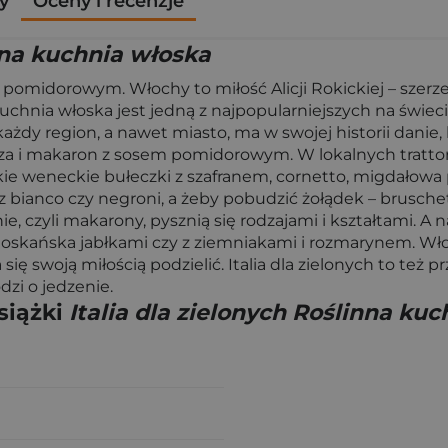
y
Oceny i recenzje
inna kuchnia włoska
 pomidorowym. Włochy to miłość Alicji Rokickiej – szerze
Kuchnia włoska jest jedną z najpopularniejszych na świec
każdy region, a nawet miasto, ma w swojej historii danie,
izza i makaron z sosem pomidorowym. W lokalnych tratto
dkie weneckie bułeczki z szafranem, cornetto, migdałowa
itz bianco czy negroni, a żeby pobudzić żołądek – bruschet
 czyli makarony, pysznią się rodzajami i kształtami. A na
oskańska jabłkami czy z ziemniakami i rozmarynem. Włochy
ię swoją miłością podzielić. Italia dla zielonych to też 
dzi o jedzenie.
siążki
Italia dla zielonych Roślinna ku