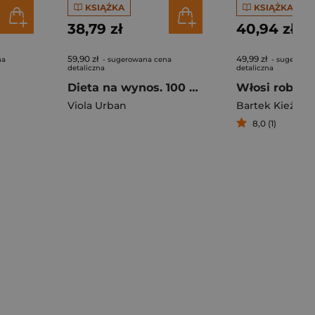
KSIĄŻKA
KSIĄŻKA
38,79 zł
40,94 zł
59,90 zł
49,99 zł
na
- sugerowana cena
- sugerowa
detaliczna
detaliczna
Dieta na wynos. 100 przepisów na zdrowy lunch
Viola Urban
Bartek Kieżun
8,0 (1)