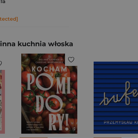
11a
tected]
ślinna kuchnia włoska