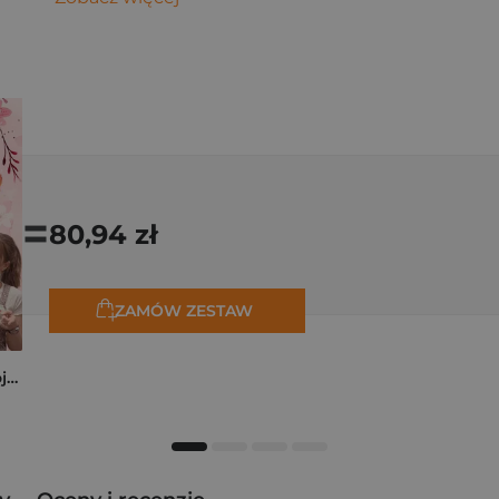
=
80,94 zł
ZAMÓW ZESTAW
Pierogi z kimchi. Moje ulubione azjatyckie przepisy