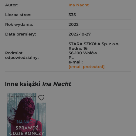
Autor:
Ina Nacht
Liczba stron:
335
Rok wydania:
2022
Data premiery:
2022-10-27
STARA SZKOŁA Sp. z o.o.
Rudno 16
Podmiot
56-100 Wołów
odpowiedzialny:
PL
e-mail:
[email protected]
Inne książki
Ina Nacht