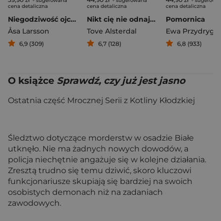
- sugerowana
- sugerowana
- sugerowa
cena detaliczna
cena detaliczna
cena detaliczna
Niegodziwość ojców
Nikt cię nie odnajdzie
Pomornica
Åsa Larsson
Tove Alsterdal
Ewa Przydryga
6,9 (309)
6,7 (128)
6,8 (933)
O książce
Sprawdź, czy już jest jasno
Ostatnia część Mrocznej Serii z Kotliny Kłodzkiej
Śledztwo dotyczące morderstw w osadzie Białe
utknęło. Nie ma żadnych nowych dowodów, a
policja niechętnie angażuje się w kolejne działania.
Zresztą trudno się temu dziwić, skoro kluczowi
funkcjonariusze skupiają się bardziej na swoich
osobistych demonach niż na zadaniach
zawodowych.