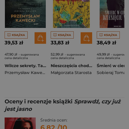
KSIĄŻKA
KSIĄŻKA
KSIĄŻKA
39,53 zł
33,83 zł
38,49 zł
47,90 zł
52,99 zł
49,99 zł
- sugerowana
- sugerowana
- sugerowa
cena detaliczna
cena detaliczna
cena detaliczna
Wilcze sekrety. Tajemnice jeziora Omulew
Nieszczęścia chodzą czwórkami. W siedlisku. Tom 4
Przemysław Kawecki
Małgorzata Starosta
Sobieraj Tomas
Oceny i recenzje książki
Sprawdź, czy już
jest jasno
Średnia ocen:
6.82
/10