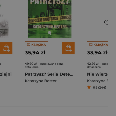
KSIĄŻKA
KSIĄŻKA
35,94 zł
33,94 zł
49,90 zł
42,99 zł
a
- sugerowana cena
- sugerowa
detaliczna
detaliczna
ziejni
Patrzysz? Seria Detektyw Winters. Tom 3
Nie wierzę w
Katarzyna Bester
Katarzyna Best
6,9 (244)