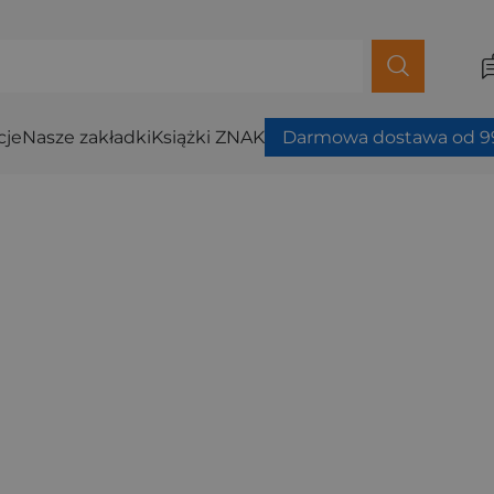
cje
Nasze zakładki
Książki ZNAK
Darmowa dostawa od 99