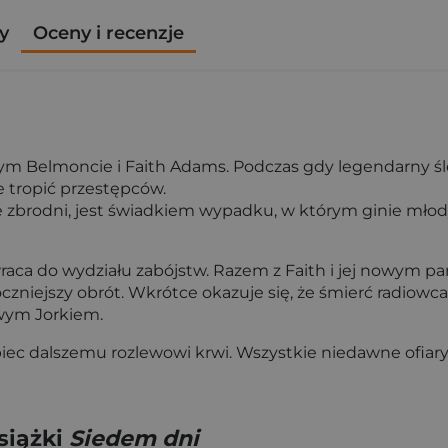
y
Oceny i recenzje
m Belmoncie i Faith Adams. Podczas gdy legendarny śl
e tropić przestępców.
zbrodni, jest świadkiem wypadku, w którym ginie młody 
wraca do wydziału zabójstw. Razem z Faith i jej nowym 
czniejszy obrót. Wkrótce okazuje się, że śmierć radiow
owym Jorkiem.
pobiec dalszemu rozlewowi krwi. Wszystkie niedawne ofi
siążki
Siedem dni