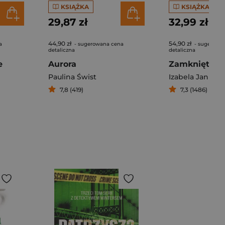
KSIĄŻKA
KSIĄŻKA
29,87 zł
32,99 zł
44,90 zł
54,90 zł
a
- sugerowana cena
- sugerowa
detaliczna
detaliczna
e
Aurora
Zamknięte w 
Paulina Świst
Izabela Janisz
7,8 (419)
7,3 (1486)