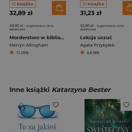
KSIĄŻKA
KSIĄŻKA
32,89 zł
31,23 zł
49,90 zł
52,90 zł
- sugerowana cena
- sugerowana cena
detaliczna
detaliczna
Morderstwo w bibliotece
Lekcja uczuć
Merryn Allingham
Agata Przybyłek
7,1 (159)
6,6 (99)
Inne książki
Katarzyna Bester