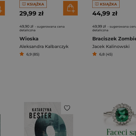
KSIĄŻKA
KSIĄŻKA
29,99 zł
44,99 zł
49,90 zł
49,99 zł
- sugerowana cena
- sugerowana cen
detaliczna
detaliczna
Wioska
Braciszek Zombi
Aleksandra Kalbarczyk
Jacek Kalinowski
6,9 (85)
6,8 (45)