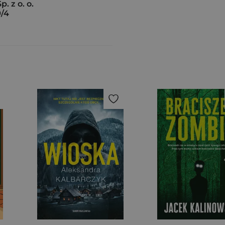
. z o. o.
9/4