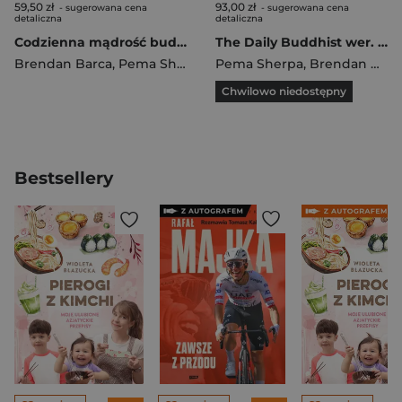
59,50 zł
93,00 zł
- sugerowana cena
- sugerowana cena
detaliczna
detaliczna
Codzienna mądrość buddyzmu.366 dni spokoju, radości i uważnego życia
The Daily Buddhist wer. angielska
Brendan Barca
,
Pema Sherpa
Pema Sherpa
,
Brendan Barca
Chwilowo niedostępny
Bestsellery