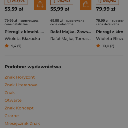
KSIĄŻKA
KSIĄŻKA
KSIĄŻKA
53,59 zł
55,99 zł
79,99 zł
79,99 zł
69,99 zł
79,99 zł
- sugerowana
- sugerowana
- sugerowa
cena detaliczna
cena detaliczna
cena detaliczna
Pierogi z kimchi. Moje ulubione azjatyckie przepisy
Rafał Majka. Zawsze z przodu. Rozmawia Tomasz Kalemba - książka z autografem
Wioleta Błazucka
Rafał Majka
,
Tomasz Kalemba
Wioleta Błazuc
9,4 (7)
10,0 (2)
Podobne wydawnictwa
Znak Horyzont
Znak Literanova
Znak
Otwarte
Znak Koncept
Czarne
Miesięcznik Znak