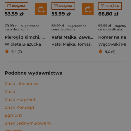
KSIĄŻKA
KSIĄŻKA
KSIĄŻKA
53,59 zł
55,99 zł
66,80 zł
79,99 zł
69,99 zł
99,99 zł
- sugerowana
- sugerowana
- sugerowa
cena detaliczna
cena detaliczna
cena detaliczna
Pierogi z kimchi. Moje ulubione azjatyckie przepisy
Rafał Majka. Zawsze z przodu. Rozmawia Tomasz Kalemba - książka z autografem
Wioleta Błazucka
Rafał Majka
,
Tomasz Kalemba
Węcowski Mar
9,4 (7)
9,0 (9)
Podobne wydawnictwa
Znak Literanova
Znak
Znak Horyzont
Znak Koncept
Egmont
Znak JednymSłowem