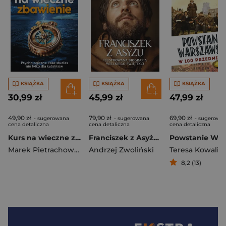
KSIĄŻKA
KSIĄŻKA
KSIĄŻKA
30,99 zł
45,99 zł
47,99 zł
49,90 zł
79,90 zł
69,90 zł
- sugerowana
- sugerowana
- sugerowa
cena detaliczna
cena detaliczna
cena detaliczna
Kurs na wieczne zbawienie Psychologiczne case sudies nie tylko dla katolików
Franciszek z Asyżu. Ilustrowana biografia wielkiego świętego
Marek Pietrachowicz
Andrzej Zwoliński
Teresa Kowalik
8,2 (13)