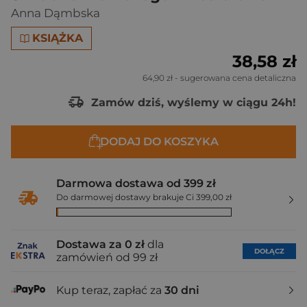
Anna Dąmbska
KSIĄŻKA
38,58 zł
64,90 zł
- sugerowana cena detaliczna
Zamów dziś, wyślemy w ciągu 24h!
DODAJ DO KOSZYKA
Darmowa dostawa od 399 zł
Do darmowej dostawy brakuje Ci 399,00 zł
Dostawa za 0 zł
dla
DOŁĄCZ
zamówień od 99 zł
Kup teraz, zapłać za
30 dni