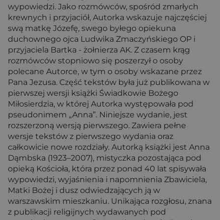
wypowiedzi. Jako rozmówców, spośród zmarłych
krewnych i przyjaciół, Autorka wskazuje najczęściej
swą matkę Józefę, swego byłego opiekuna
duchownego ojca Ludwika Zmaczyńskiego OP i
przyjaciela Bartka - żołnierza AK. Z czasem krąg
rozmówców stopniowo się poszerzył o osoby
polecane Autorce, w tym o osoby wskazane przez
Pana Jezusa. Część tekstów była już publikowana w
pierwszej wersji książki Świadkowie Bożego
Miłosierdzia, w której Autorka występowała pod
pseudonimem „Anna”. Niniejsze wydanie, jest
rozszerzoną wersją pierwszego. Zawiera pełne
wersje tekstów z pierwszego wydania oraz
całkowicie nowe rozdziały. Autorką książki jest Anna
Dąmbska (1923–2007), mistyczka pozostająca pod
opieką Kościoła, która przez ponad 40 lat spisywała
wypowiedzi, wyjaśnienia i napomnienia Zbawiciela,
Matki Bożej i dusz odwiedzających ją w
warszawskim mieszkaniu. Unikająca rozgłosu, znana
z publikacji religijnych wydawanych pod