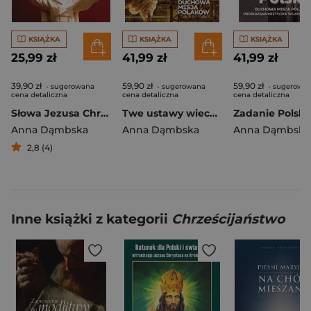
KSIĄŻKA
KSIĄŻKA
KSIĄŻKA
25,99 zł
41,99 zł
41,99 zł
39,90 zł
59,90 zł
59,90 zł
- sugerowana
- sugerowana
- sugerowa
cena detaliczna
cena detaliczna
cena detaliczna
Słowa Jezusa Chrystusa do polskiego narodu
Twe ustawy wieczne
Zadanie Polski
Anna Dąmbska
Anna Dąmbska
Anna Dąmbska
2,8 (4)
Inne książki z kategorii
Chrześcijaństwo