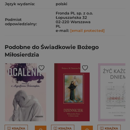
Język wydania:
polski
Fronda PL sp. z o.o.
Łopuszańska 32
Podmiot
02-220 Warszawa
odpowiedzialny:
PL
e-mail:
[email protected]
Podobne do Świadkowie Bożego
Miłosierdzia
KSIĄŻKA
KSIĄŻKA
KSIĄŻKA