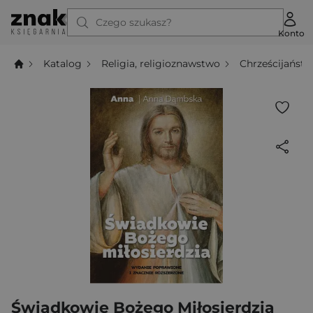
Czego szukasz?
Konto
Katalog
Religia, religioznawstwo
Chrześcijańst
Świadkowie Bożego Miłosierdzia