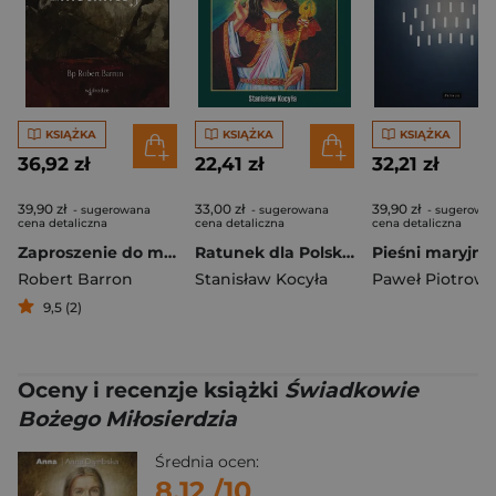
KSIĄŻKA
KSIĄŻKA
KSIĄŻKA
36,92 zł
22,41 zł
32,21 zł
39,90 zł
33,00 zł
39,90 zł
- sugerowana
- sugerowana
- sugerowa
cena detaliczna
cena detaliczna
cena detaliczna
Zaproszenie do modlitwy
Ratunek dla Polski i świata – intronizacja Jezusa Chrystusa na Króla Polski
Robert Barron
Stanisław Kocyła
Paweł Piotrows
9,5 (2)
Oceny i recenzje książki
Świadkowie
Bożego Miłosierdzia
Średnia ocen:
8.12
/10