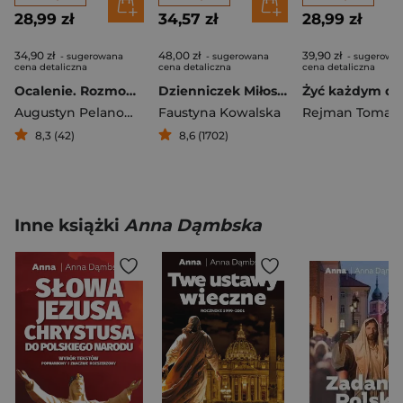
28,99 zł
34,57 zł
28,99 zł
34,90 zł
48,00 zł
39,90 zł
- sugerowana
- sugerowana
- sugerowa
cena detaliczna
cena detaliczna
cena detaliczna
Ocalenie. Rozmowa z o. Augustynem Pelanowskim
Dzienniczek Miłosierdzie Boże w duszy mojej
Żyć każdym d
Augustyn Pelanowski
Faustyna Kowalska
Rejman Tomas
8,3 (42)
8,6 (1702)
Inne książki
Anna Dąmbska