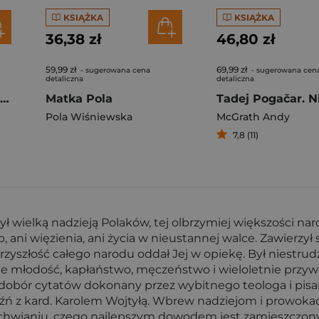
KSIĄŻKA
KSIĄŻKA
36,38 zł
46,80 zł
59,99 zł
69,99 zł
- sugerowana cena
- sugerowana cen
detaliczna
detaliczna
Zbig. Życie Zbigniewa Brzezińskiego proroka czasów zimnej wojny
Matka Pola
Pola Wiśniewska
McGrath Andy
7,8 (11)
ł wielką nadzieją Polaków, tej olbrzymiej większości naro
 ani więzienia, ani życia w nieustannej walce. Zawierzył s
rzyszłość całego narodu oddał Jej w opiekę. Był niestr
suje młodość, kapłaństwo, męczeństwo i wieloletnie prz
ny dobór cytatów dokonany przez wybitnego teologa i pis
jaźń z kard. Karolem Wojtyłą. Wbrew nadziejom i prowo
achwianiu, czego najlepszym dowodem jest zamieszczony