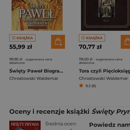
KSIĄŻKA
KSIĄŻKA
55,99 zł
70,77 zł
99,90 zł
119,00 zł
- sugerowana cena
- sugerowana cena
detaliczna
detaliczna
Święty Paweł Biografia
Chrostowski Waldemar
Chrostowski Waldemar
9,3 (8)
Oceny i recenzje książki
Święty Pry
Średnia ocen:
Powiedz nam,