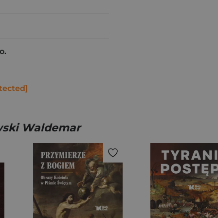
o.
tected]
owski Waldemar