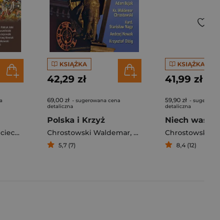
KSIĄŻKA
KSIĄŻKA
42,29 zł
41,99 zł
69,00 zł
59,90 zł
a
- sugerowana cena
- sugerowa
detaliczna
detaliczna
Polska i Krzyż
Roszkowski
Chrostowski Waldemar
,
Aleksander Nalaskowski
,
Andrzej Nowak
,
Chrostowski Wal
Chrostowski W
,
Ożóg Kr
5,7 (7)
8,4 (12)