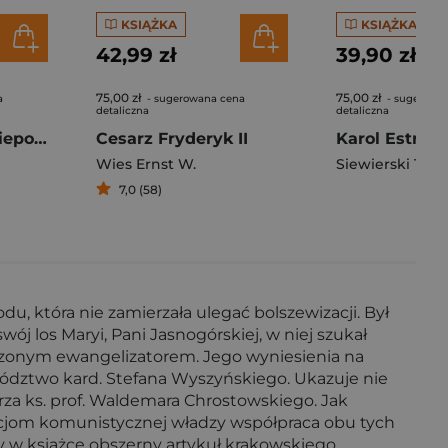
KSIĄŻKA
KSIĄŻKA
42,99 zł
39,90 zł
75,00 zł
75,00 zł
a
- sugerowana cena
- sugerowa
detaliczna
detaliczna
Tadej Pogačar. Niepokonany
Cesarz Fryderyk II
Karol Estreic
Wies Ernst W.
Siewierski Tom
7,0 (58)
du, która nie zamierzała ulegać bolszewizacji. Był
wój los Maryi, Pani Jasnogórskiej, w niej szukał
udzonym ewangelizatorem. Jego wyniesienia na
ywództwo kard. Stefana Wyszyńskiego. Ukazuje nie
arza ks. prof. Waldemara Chrostowskiego. Jak
kacjom komunistycznej władzy współpraca obu tych
 w książce obszerny artykuł krakowskiego