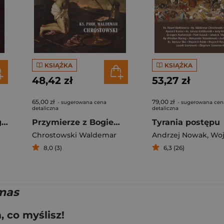
KSIĄŻKA
KSIĄŻKA
48,42 zł
53,27 zł
65,00 zł
79,00 zł
- sugerowana cena
- sugerowana cen
detaliczna
detaliczna
Tora czyli Pięcioksiąg Mojżesza
Przymierze z Bogiem Obrazy Kościoła w Piśmie Świętym
Tyrania postępu
Chrostowski Waldemar
Andrzej Nowak
,
Wojciech 
8,0 (3)
6,3 (26)
mas
 co myślisz!