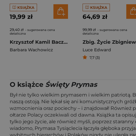
KSIĄŻKA
KSIĄŻKA
19,99 zł
64,69 zł
29,40 zł
99,99 zł
- sugerowana cena
- sugerowana cena
detaliczna
detaliczna
Krzysztof Kamil Baczyński. Pomnik z płomienia wyd. 3
Barbara Wachowicz
Luce Edward
7,7 (3)
O książce
Święty Prymas
Był nie tylko wielkim prymasem i wielkim patriotą. By
naszą ostoją. Nie lękał się ani komunistycznych gróźb,
wzmocnienia oraz pociechy – i znajdował! Również p
ołtarze Polacy oczekiwali od dawna. Książka ta opi
tylko jego życie, ale również myśli, poprzez staran
wiadomo, Prymasa Tysiąclecia łączyła głęboka przy
wybitnych hierarchów i Polaków nigdy nie uległa z