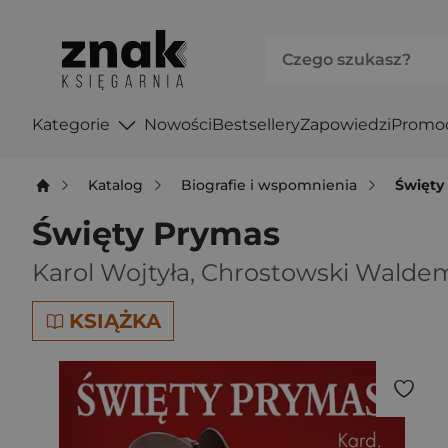
Kategorie
Nowości
Bestsellery
Zapowiedzi
Promo
Katalog
Biografie i wspomnienia
Święty
Święty Prymas
Karol Wojtyła
,
Chrostowski Walde
KSIĄŻKA