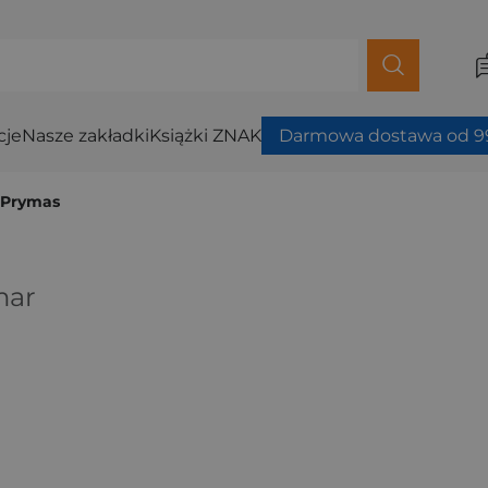
cje
Nasze zakładki
Książki ZNAK
Darmowa dostawa od 99
 Prymas
mar