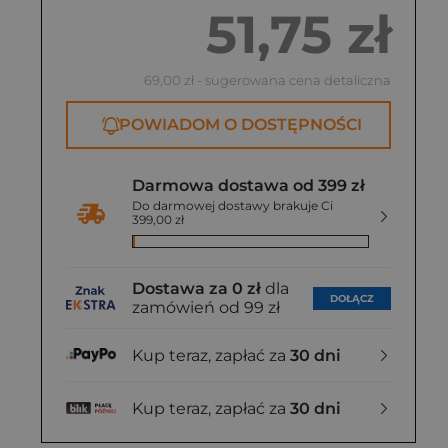
51,75 zł
69,00 zł
- sugerowana cena detaliczna
POWIADOM O DOSTĘPNOŚCI
Darmowa dostawa od 399 zł
Do darmowej dostawy brakuje Ci
399,00 zł
Dostawa za 0 zł
dla
DOŁĄCZ
zamówień od 99 zł
Kup teraz, zapłać za
30 dni
Kup teraz, zapłać za
30 dni