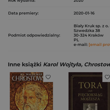
Rok wydania:
2020
Data premiery:
2020-01-16
Biały Kruk sp. z o. 
Szwedzka 38
Podmiot odpowiedzialny:
30-324 Kraków
PL
e-mail:
[email pro
Inne książki
Karol Wojtyła, Chrost