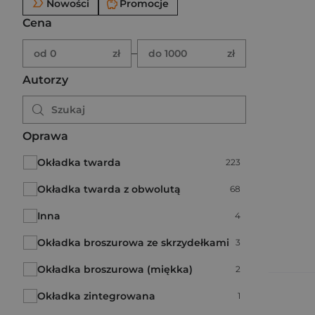
Nowości
Promocje
Cena
Brak ustawionego zakresu ceny.
Podaj zakres ceny w złotych.
–
od 0
zł
do 1000
zł
Autorzy
Oprawa
Okładka twarda
Liczba pozycji:
223
Okładka twarda z obwolutą
Liczba pozycji:
68
Inna
Liczba pozycji:
4
Okładka broszurowa ze skrzydełkami
Liczba pozycji:
3
Okładka broszurowa (miękka)
Liczba pozycji:
2
Okładka zintegrowana
Liczba pozycji:
1