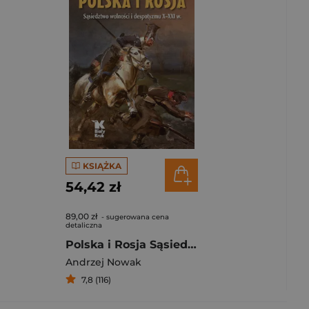
KSIĄŻKA
54,42 zł
89,00 zł
- sugerowana cena
detaliczna
Polska i Rosja Sąsiedztwo wolności i despotyzmu X-XXI w.
Andrzej Nowak
7,8 (116)