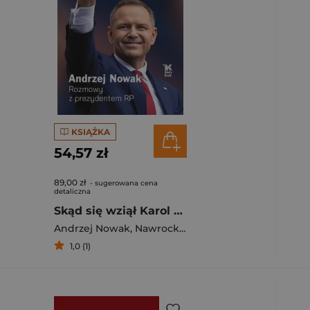
KSIĄŻKA
54,57 zł
89,00 zł
- sugerowana cena
detaliczna
Skąd się wziął Karol Nawrocki. Andrzej Nowak rozmawia z prezydentem RP
Andrzej Nowak
,
Nawrocki Karol
1,0 (1)