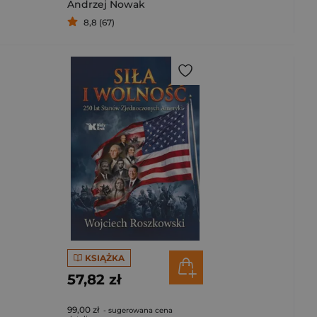
Andrzej Nowak
8,8 (67)
KSIĄŻKA
57,82 zł
99,00 zł
- sugerowana cena