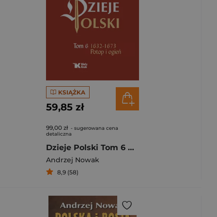
KSIĄŻKA
59,85 zł
99,00 zł
- sugerowana cena
detaliczna
Dzieje Polski Tom 6 Potop i ogień 1632-1673
Andrzej Nowak
8,9 (58)