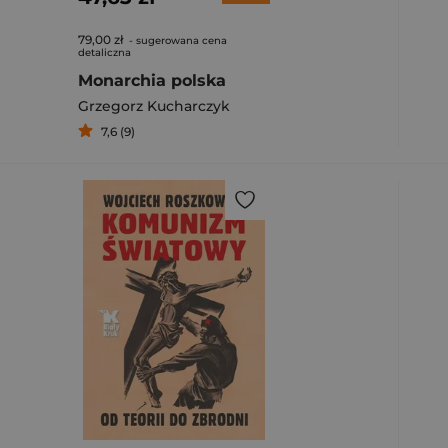
79,00 zł
- sugerowana cena
detaliczna
Monarchia polska
Grzegorz Kucharczyk
7,6 (9)