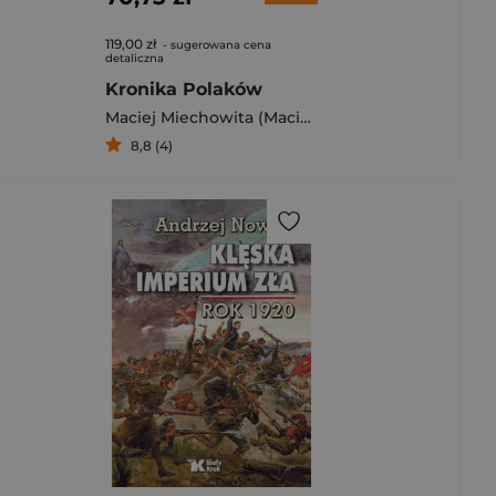
119,00 zł
- sugerowana cena
detaliczna
Kronika Polaków
Maciej Miechowita (Maciej z Miechowa)
8,8 (4)