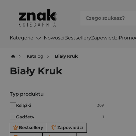
Kategorie
Nowości
Bestsellery
Zapowiedzi
Promo
Katalog
Biały Kruk
Biały Kruk
Po użyciu produkty będą automatycznie filtrowane. W
Typ produktu
Książki
Liczba pozycji:
309
Gadżety
Liczba pozycji:
1
Bestsellery
Zapowiedzi