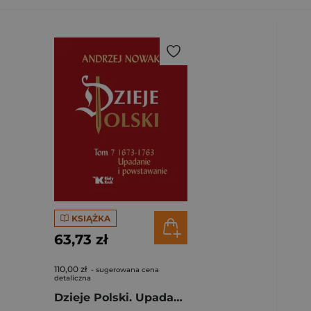
KSIĄŻKA
63,73 zł
110,00 zł
- sugerowana cena
detaliczna
Dzieje Polski. Upadanie i powstawanie 1673-1763. Tom 7