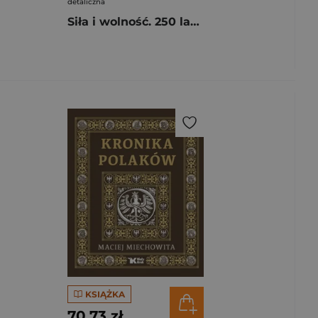
detaliczna
Siła i wolność. 250 lat Stanów Zjednoczonych Ameryki
KSIĄŻKA
70,73 zł