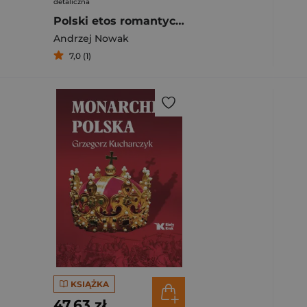
detaliczna
Polski etos romantyczny
Andrzej Nowak
7,0 (1)
KSIĄŻKA
47,63 zł