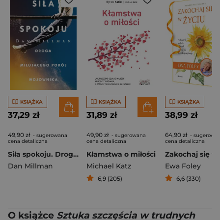
KSIĄŻKA
KSIĄŻKA
KSIĄŻKA
37,29 zł
31,89 zł
38,99 zł
49,90 zł
49,90 zł
64,90 zł
- sugerowana
- sugerowana
- sugerowa
cena detaliczna
cena detaliczna
cena detaliczna
Siła spokoju. Droga miłującego pokój wojownika /OM/
Kłamstwa o miłości
Dan Millman
Michael Katz
Ewa Foley
6,9 (205)
6,6 (330)
O książce
Sztuka szczęścia w trudnych