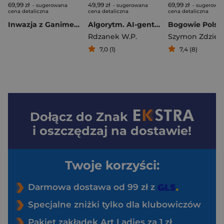
69,99 zł
49,99 zł
69,99 zł
- sugerowana
- sugerowana
- sugerowa
cena detaliczna
cena detaliczna
cena detaliczna
Inwazja z Ganimedesa
Algorytm. AI-gent. Mroczne kody. Tom 1
Rdzanek W.P.
7,0 (1)
7,4 (8)
Dołącz do
Znak
i oszczędzaj na dostawie!
Twoje korzyści:
Darmowa dostawa od 99 zł z
Specjalne zniżki tylko dla klubowiczów
Pakiet zakładek Art Ladies za 1 zł