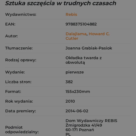
Sztuka szczęścia w trudnych czasach
Wydawnictwo:
Rebis
EAN:
9788375104882
Dalajlama
,
Howard C.
Autor:
Cutler
Tłumaczenie:
Joanna Grabiak-Pasiok
Okładka twarda z
Rodzaj oprawy:
obwolutą
Wydanie:
pierwsze
Liczba stron:
382
Format:
155x230mm
Rok wydania:
2010
Data premiery:
2014-06-02
Dom Wydawniczy REBIS
Żmigrodzka 41/49
Podmiot
60-171 Poznań
odpowiedzialny:
PL