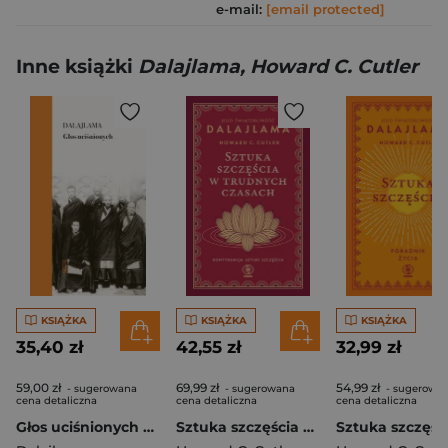
e-mail:
[email protected]
Inne książki
Dalajlama, Howard C. Cutler
KSIĄŻKA
KSIĄŻKA
KSIĄŻKA
35,40 zł
42,55 zł
32,99 zł
59,00 zł
69,99 zł
54,99 zł
- sugerowana
- sugerowana
- sugerowa
cena detaliczna
cena detaliczna
cena detaliczna
Głos uciśnionych Siedem dekad walki z Chinami o mój kraj i naród
Sztuka szczęścia w trudnych czasach wyd. 2024