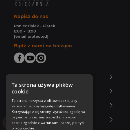
Napisz do nas
Poniedziałek - Piątek
8:00 - 18:00
[email protected]
Bądź z nami na bieżąco
O Księgarni Znak
Ta strona używa plików
cookie
Zakupy u nas
Ta strona korzysta z plików cookie, aby
Nasza oferta
zapewnić lepszą wygodę użytkowania.
Korzystając z tej strony, wyrażasz zgodę na
używanie przez nas wszystkich plików
Nasi autorzy
cookie zgodnie z warunkami naszej polityki
plików cookie.