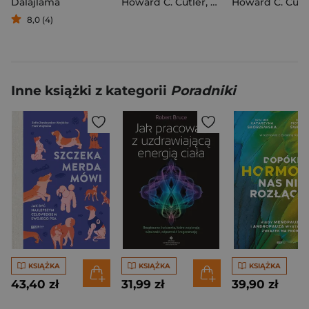
Dalajlama
Howard C. Cutler
,
Dalajlama
Howard C. Cutl
8,0 (4)
Inne książki z kategorii
Poradniki
KSIĄŻKA
KSIĄŻKA
KSIĄŻKA
43,40 zł
31,99 zł
39,90 zł