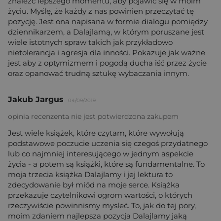
znaleźć lepszego momentu, aby pojawić się w moim
życiu. Myślę, że każdy z nas powinien przeczytać tę
pozycję. Jest ona napisana w formie dialogu pomiędzy
dziennikarzem, a Dalajlamą, w którym poruszane jest
wiele istotnych spraw takich jak przykładowo
nietolerancja i agresja dla inności. Pokazuje jak ważne
jest aby z optymizmem i pogodą ducha iść przez życie
oraz opanować trudną sztukę wybaczania innym.
Jakub Jargus
04/09/2019
opinia recenzenta nie jest potwierdzona zakupem
Jest wiele książek, które czytam, które wywołują
podstawowe poczucie uczenia się czegoś przydatnego
lub co najmniej interesującego w jednym aspekcie
życia - a potem są książki, które są fundamentalne. To
moja trzecia książka Dalajlamy i jej lektura to
zdecydowanie był miód na moje serce. Książka
przekazuje czytelnikowi ogrom wartości, o których
rzeczywiście powinnismy mysleć. To, jak do tej pory,
moim zdaniem najlepsza pozycja Dalajlamy jaką