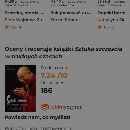
64,99 zł
49,40 zł
59,99 zł
- sugerowana
- sugerowana
- sugerowa
cena detaliczna
cena detaliczna
cena detaliczna
Szczeka, merda, mówi. Jak być najlepszym człowiekiem swojego psa (wyd.2026)
Jak pracować z uzdrawiającą energią ciałaBezpieczne ćwiczenia, które wspierają witalność, odporność i regenerację
Piotr Wojtków
,
Zofia Zaniewska-Wojtków
Bruce Robert
9,0 (1)
8,6 (33)
Oceny i recenzje książki
Sztuka szczęścia
w trudnych czasach
Średnia ocen:
7.24
/10
Liczba ocen:
186
Powiedz nam, co myślisz!
Pomóż innym i zostaw ocenę!