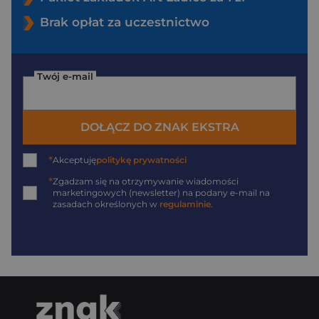
Brak opłat za uczestnictwo
Twój e-mail
DOŁĄCZ DO ZNAK EKSTRA
*
Akceptuję
politykę prywatności
*
Zgadzam się na otrzymywanie wiadomości
marketingowych (newsletter) na podany
e-mail
na
zasadach określonych w
regulaminie
.