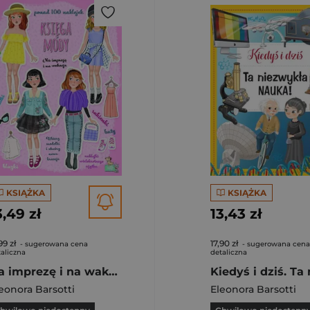
KSIĄŻKA
KSIĄŻKA
3,49 zł
13,43 zł
99 zł
17,90 zł
- sugerowana cena
- sugerowana cena
aliczna
detaliczna
Na imprezę i na wakacje. Księga mody
eonora Barsotti
Eleonora Barsotti