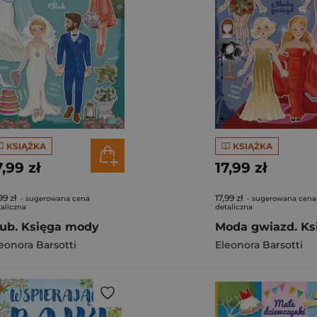
KSIĄŻKA
KSIĄŻKA
7,99 zł
17,99 zł
99 zł
17,99 zł
- sugerowana cena
- sugerowana cena
aliczna
detaliczna
lub. Księga mody
eonora Barsotti
Eleonora Barsotti