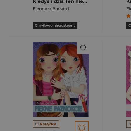
Kiedyś i dziś Ten niezwykły transport!
Eleonora Barsotti
El
Chwilowo niedostępny
C
KSIĄŻKA