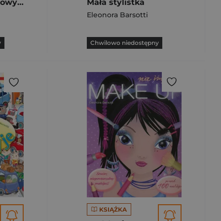
Make Up wieczorowy ponad 100 naklejek
Mała stylistka
Eleonora Barsotti
y
Chwilowo niedostępny
KSIĄŻKA