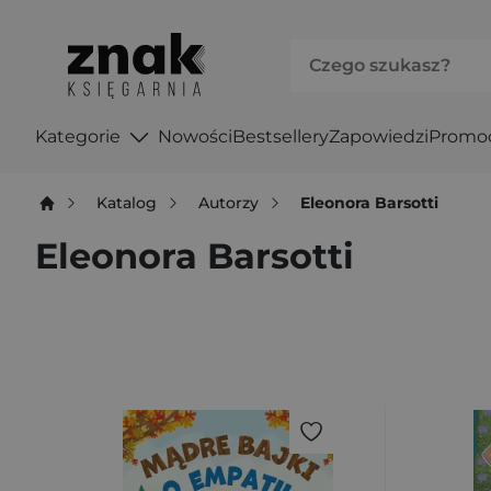
Kategorie
Nowości
Bestsellery
Zapowiedzi
Promo
Katalog
Autorzy
Eleonora Barsotti
Eleonora Barsotti