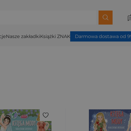
cje
Nasze zakładki
Książki ZNAK
Darmowa dostawa od 99