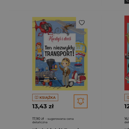
C
KSIĄŻKA
13,43 zł
1
17,90 zł
16,
- sugerowana cena
detaliczna
det