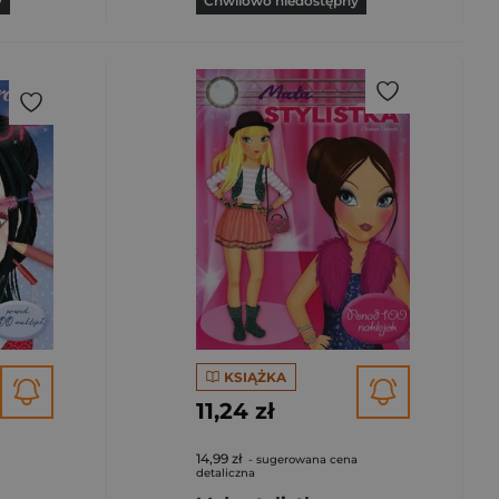
y
Chwilowo niedostępny
KSIĄŻKA
11,24 zł
14,99 zł
- sugerowana cena
detaliczna