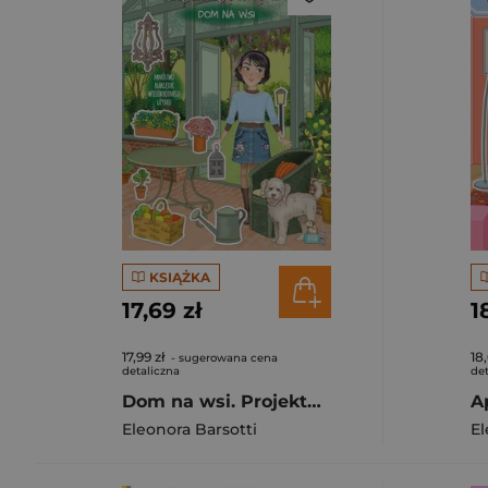
KSIĄŻKA
17,69 zł
1
17,99 zł
18
- sugerowana cena
detaliczna
det
Dom na wsi. Projektuję wnętrza z naklejkami
Eleonora Barsotti
El