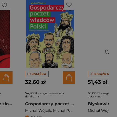
KSIĄŻKA
KSIĄŻKA
32,60 zł
51,43 zł
54,90 zł
65,00 zł
a
- sugerowana cena
- sugerowa
detaliczna
detaliczna
Rywka. Śmierć ze złotym warkoczem. Gry wojenne polskiego podziemia
Gospodarczy poczet władców Polski
Michał Wójcik
,
Michał P. Wójcik
Michał Wójcik
,
M