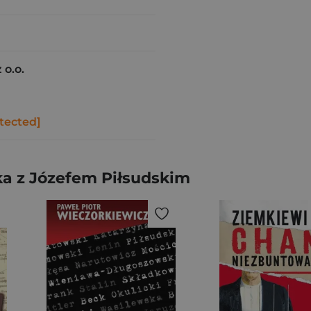
 o.o.
tected]
a z Józefem Piłsudskim