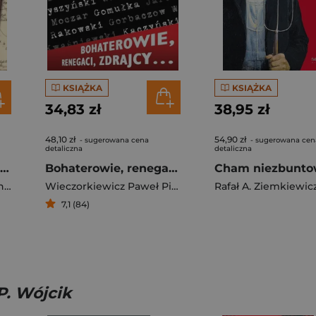
KSIĄŻKA
KSIĄŻKA
34,83 zł
38,95 zł
48,10 zł
54,90 zł
- sugerowana cena
- sugerowana cen
detaliczna
detaliczna
Cień ponurego Wschodu
Bohaterowie, renegaci, zdrajcy…
Cham niezbunt
Antoni Ferdynand Ossendowski
Wieczorkiewicz Paweł Piotr
Rafał A. Ziemkiewic
7,1 (84)
P. Wójcik