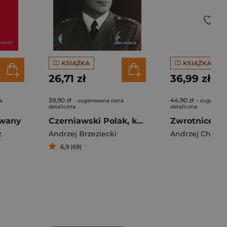
KSIĄŻKA
KSIĄŻKA
26,71 zł
36,99 zł
39,90 zł
44,90 zł
a
- sugerowana cena
- sugerowa
detaliczna
detaliczna
owany
Czerniawski Polak, który oszukał Hitlera
z
Andrzej Brzeziecki
Andrzej Chwal
6,9 (69)