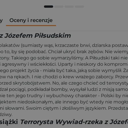
y
Oceny i recenzje
z Józefem Piłsudskim
akatów (sumiasty wąs, krzaczaste brwi, dziarska postawa)
po to, by się podobać. Chciał ukryć brak zębów. Nie wie
ony. Takiego go sobie wymarzyliśmy. A Piłsudski taki nie
agresywny i wściekłości. Uparty i nieskory do kompromi
jego projekt życia - miała być taka, jaką sobie wymyślił. 
rew na rękach. I nie chodzi o krew wrażego zaborcy. Prze
przed skrytobójstwem. No, ale czego chcieć od terrorysty?
adzał pociągi, podkładał bomby, wysyłał ludzi z misją samo
 ten jego trudny i wybuchowy charakter - Polski by nie b
projektem niedoskonałym, ale innego być wtedy nie mogło
mi słowami. Swoim ciętym i złośliwym językiem. Przedsta
dziwy.
siążki
Terrorysta Wywiad-rzeka z Józe