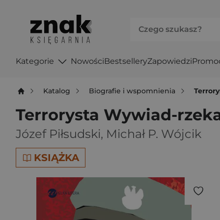
Kategorie
Nowości
Bestsellery
Zapowiedzi
Promo
Katalog
Biografie i wspomnienia
Terror
Terrorysta Wywiad-rzeka
Józef Piłsudski
,
Michał P. Wójcik
KSIĄŻKA