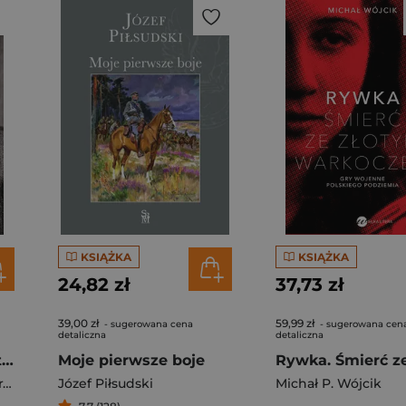
KSIĄŻKA
KSIĄŻKA
24,82 zł
37,73 zł
39,00 zł
59,99 zł
- sugerowana cena
- sugerowana cen
detaliczna
detaliczna
Duma i wstyd. O historii i potrzebie pamiętania
Moje pierwsze boje
t
,
Michał P. Wójcik
Józef Piłsudski
Michał P. Wójcik