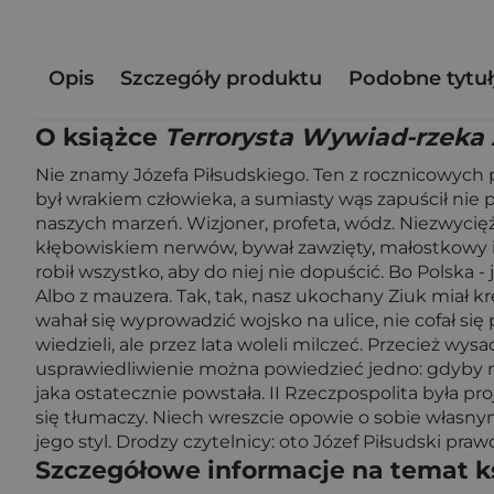
Opis
Szczegóły produktu
Podobne tytuł
O książce
Terrorysta Wywiad-rzeka 
Nie znamy Józefa Piłsudskiego. Ten z rocznicowych pl
był wrakiem człowieka, a sumiasty wąs zapuścił nie 
naszych marzeń. Wizjoner, profeta, wódz. Niezwycięż
kłębowiskiem nerwów, bywał zawzięty, małostkowy i 
robił wszystko, aby do niej nie dopuścić. Bo Polska - 
Albo z mauzera. Tak, tak, nasz ukochany Ziuk miał k
wahał się wyprowadzić wojsko na ulice, nie cofał się 
wiedzieli, ale przez lata woleli milczeć. Przecież wys
usprawiedliwienie można powiedzieć jedno: gdyby nie
jaka ostatecznie powstała. II Rzeczpospolita była 
się tłumaczy. Niech wreszcie opowie o sobie własny
jego styl. Drodzy czytelnicy: oto Józef Piłsudski praw
Szczegółowe informacje na temat k