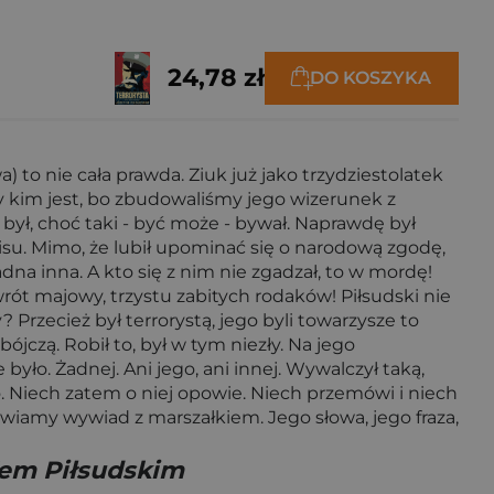
24,78 zł
DO KOSZYKA
 to nie cała prawda. Ziuk już jako trzydziestolatek
my kim jest, bo zbudowaliśmy jego wizerunek z
 był, choć taki - być może - bywał. Naprawdę był
su. Mimo, że lubił upominać się o narodową zgodę,
Żadna inna. A kto się z nim nie zgadzał, to w mordę!
wrót majowy, trzystu zabitych rodaków! Piłsudski nie
 Przecież był terrorystą, jego byli towarzysze to
bójczą. Robił to, był w tym niezły. Na jego
yło. Żadnej. Ani jego, ani innej. Wywalczył taką,
. Niech zatem o niej opowie. Niech przemówi i niech
wiamy wywiad z marszałkiem. Jego słowa, jego fraza,
fem Piłsudskim