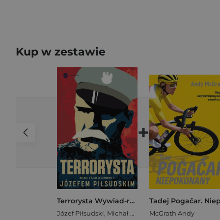
Kup w zestawie
+
Terrorysta Wywiad-rzeka z Józefem Piłsudskim
Józef Piłsudski
,
Michał P. Wójcik
McGrath Andy