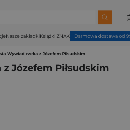
cje
Nasze zakładki
Książki ZNAK
Darmowa dostawa od 99
ysta Wywiad-rzeka z Józefem Piłsudskim
 z Józefem Piłsudskim