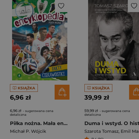
KSIĄŻKA
KSIĄŻKA
6,96 zł
39,99 zł
6,96 zł
59,99 zł
- sugerowana cena
- sugerowana cena
detaliczna
detaliczna
Piłka nożna. Mała encyklopedia
Michał P. Wójcik
Szarota Tomasz
,
Emil Mara