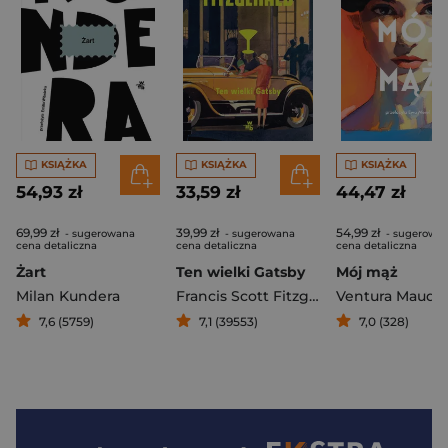
KSIĄŻKA
KSIĄŻKA
KSIĄŻKA
54,93 zł
33,59 zł
44,47 zł
69,99 zł
39,99 zł
54,99 zł
- sugerowana
- sugerowana
- sugerowa
cena detaliczna
cena detaliczna
cena detaliczna
Żart
Ten wielki Gatsby
Mój mąż
Milan Kundera
Francis Scott Fitzgerald
Ventura Maud
7,6 (5759)
7,1 (39553)
7,0 (328)