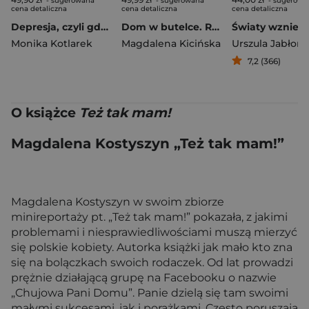
- sugerowana
- sugerowana
- sugerowa
cena detaliczna
cena detaliczna
cena detaliczna
Depresja, czyli gdy każdy oddech boli
Dom w butelce. Rozmowy z Dorosłymi Dziećmi Alkoholików
Monika Kotlarek
Magdalena Kicińska
Urszula Jabłoń
7,2 (366)
O książce
Też tak mam!
Magdalena Kostyszyn „Też tak mam!”
Magdalena Kostyszyn w swoim zbiorze
minireportaży pt. „Też tak mam!” pokazała, z jakimi
problemami i niesprawiedliwościami muszą mierzyć
się polskie kobiety. Autorka książki jak mało kto zna
się na bolączkach swoich rodaczek. Od lat prowadzi
prężnie działającą grupę na Facebooku o nazwie
„Chujowa Pani Domu”. Panie dzielą się tam swoimi
małymi sukcesami, jak i porażkami. Często poruszają