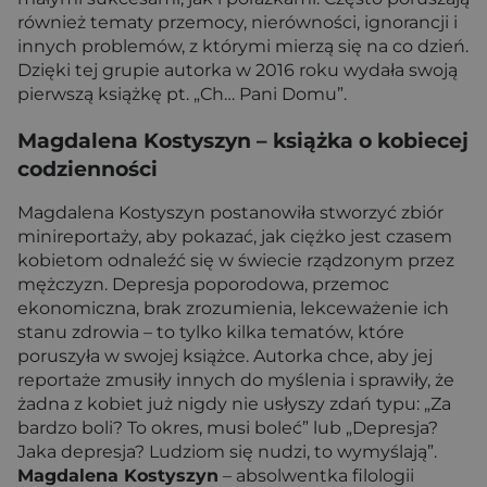
również tematy przemocy, nierówności, ignorancji i
innych problemów, z którymi mierzą się na co dzień.
Dzięki tej grupie autorka w 2016 roku wydała swoją
pierwszą książkę pt. „Ch… Pani Domu”.
Magdalena Kostyszyn
– książka o kobiecej
codzienności
Magdalena Kostyszyn postanowiła stworzyć zbiór
minireportaży, aby pokazać, jak ciężko jest czasem
kobietom odnaleźć się w świecie rządzonym przez
mężczyzn. Depresja poporodowa, przemoc
ekonomiczna, brak zrozumienia, lekceważenie ich
stanu zdrowia – to tylko kilka tematów, które
poruszyła w swojej książce. Autorka chce, aby jej
reportaże zmusiły innych do myślenia i sprawiły, że
żadna z kobiet już nigdy nie usłyszy zdań typu: „Za
bardzo boli? To okres, musi boleć” lub „Depresja?
Jaka depresja? Ludziom się nudzi, to wymyślają”.
Magdalena Kostyszyn
– absolwentka filologii