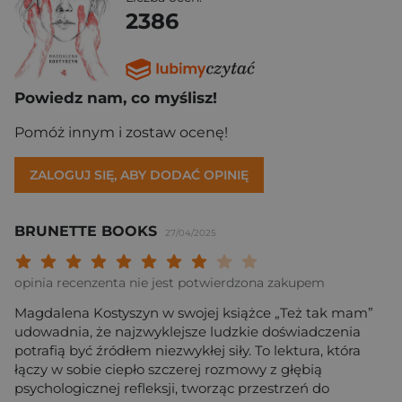
2386
Powiedz nam, co myślisz!
Pomóż innym i zostaw ocenę!
ZALOGUJ SIĘ, ABY DODAĆ OPINIĘ
BRUNETTE BOOKS
27/04/2025
Twoja ocena: Beznadziejna 1/10"
Twoja ocena: Bardzo słaba 2/10"
Twoja ocena: Słaba 3/10"
Twoja ocena: Może być 4/10"
Twoja ocena: Przeciętna 5/10"
Twoja ocena: Dobra 6/10"
Twoja ocena: Bardzo dobra 7/10"
Twoja ocena: Rewelacyjna 8/10
Twoja ocena: Wybitna 9/10
Twoja ocena: Arcydzieło
opinia recenzenta nie jest potwierdzona zakupem
Magdalena Kostyszyn w swojej książce „Też tak mam”
udowadnia, że najzwyklejsze ludzkie doświadczenia
potrafią być źródłem niezwykłej siły. To lektura, która
łączy w sobie ciepło szczerej rozmowy z głębią
psychologicznej refleksji, tworząc przestrzeń do