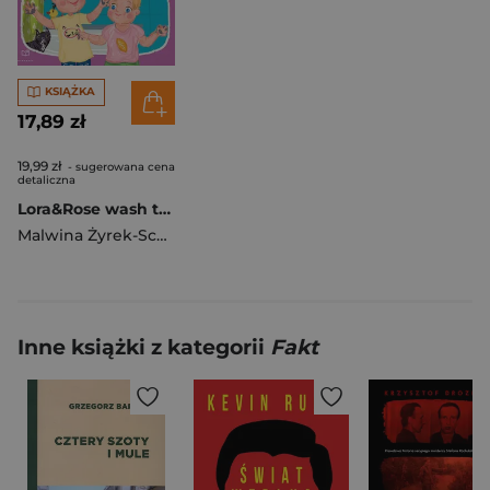
KSIĄŻKA
17,89 zł
19,99 zł
- sugerowana cena
detaliczna
Lora&Rose wash their hands
Malwina Żyrek-Schmidt
Inne książki z kategorii
Fakt