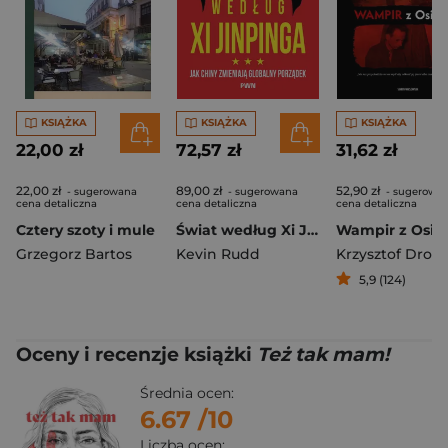
KSIĄŻKA
KSIĄŻKA
KSIĄŻKA
22,00 zł
72,57 zł
31,62 zł
22,00 zł
89,00 zł
52,90 zł
- sugerowana
- sugerowana
- sugerowa
cena detaliczna
cena detaliczna
cena detaliczna
Cztery szoty i mule
Świat według Xi Jinpinga. Jak Chiny zmieniają globalny porządek
Wampir z Osiel
Grzegorz Bartos
Kevin Rudd
5,9 (124)
Oceny i recenzje książki
Też tak mam!
Średnia ocen:
6.67
/10
Liczba ocen: