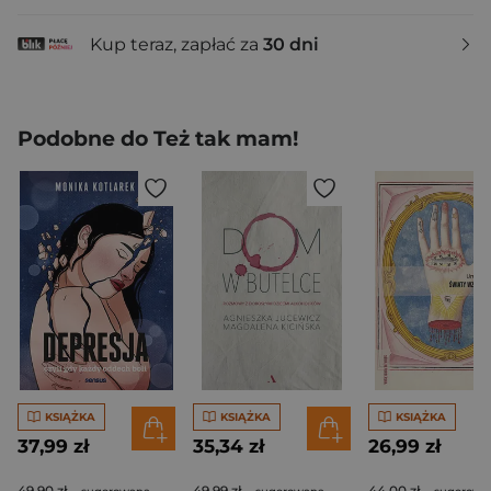
Kup teraz, zapłać za
30 dni
Podobne do Też tak mam!
KSIĄŻKA
KSIĄŻKA
KSIĄŻKA
37,99 zł
35,34 zł
26,99 zł
49,90 zł
49,99 zł
44,00 zł