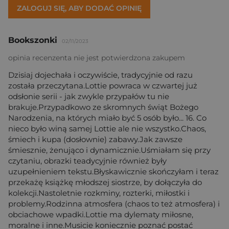
ZALOGUJ SIĘ, ABY DODAĆ OPINIĘ
Bookszonki
02/11/2023
opinia recenzenta nie jest potwierdzona zakupem
Dzisiaj dojechała i oczywiście, tradycyjnie od razu
została przeczytana.Lottie powraca w czwartej już
odsłonie serii - jak zwykle przypałów tu nie
brakuje.Przypadkowo ze skromnych świąt Bożego
Narodzenia, na których miało być 5 osób było... 16. Co
nieco było winą samej Lottie ale nie wszystko.Chaos,
śmiech i kupa (dosłownie) zabawy.Jak zawsze
śmiesznie, żenująco i dynamicznie.Uśmiałam się przy
czytaniu, obrazki teadycyjnie również były
uzupełnieniem tekstu.Błyskawicznie skończyłam i teraz
przekażę książkę młodszej siostrze, by dołączyła do
kolekcji.Nastoletnie rozkminy, rozterki, miłostki i
problemy.Rodzinna atmosfera (chaos to też atmosfera) i
obciachowe wpadki.Lottie ma dylematy miłosne,
moralne i inne.Musicie koniecznie poznać postać