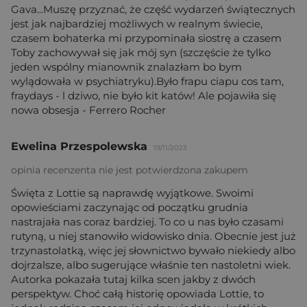
Gava...Muszę przyznać, że część wydarzeń świątecznych
jest jak najbardziej możliwych w realnym świecie,
czasem bohaterka mi przypominała siostrę a czasem
Toby zachowywał się jak mój syn (szczęście że tylko
jeden wspólny mianownik znalazłam bo bym
wylądowała w psychiatryku).Było frapu ciapu cos tam,
fraydays - l dziwo, nie było kit katów! Ale pojawiła się
nowa obsesja - Ferrero Rocher
Ewelina Przespolewska
19/11/2023
opinia recenzenta nie jest potwierdzona zakupem
Święta z Lottie są naprawdę wyjątkowe. Swoimi
opowieściami zaczynając od początku grudnia
nastrajała nas coraz bardziej. To co u nas było czasami
rutyną, u niej stanowiło widowisko dnia. Obecnie jest już
trzynastolatką, więc jej słownictwo bywało niekiedy albo
dojrzalsze, albo sugerujące właśnie ten nastoletni wiek.
Autorka pokazała tutaj kilka scen jakby z dwóch
perspektyw. Choć całą historię opowiada Lottie, to