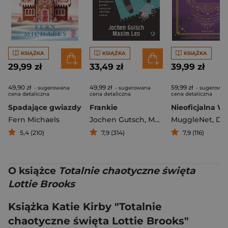
KSIĄŻKA
KSIĄŻKA
KSIĄŻKA
29,99 zł
33,49 zł
39,99 zł
49,90 zł
49,99 zł
59,99 zł
- sugerowana
- sugerowana
- sugerowa
cena detaliczna
cena detaliczna
cena detaliczna
Spadające gwiazdy
Frankie
Fern Michaels
Jochen Gutsch
,
Maxim Leo
MuggleNet
,
Dominika 
5,4 (210)
7,9 (314)
7,9 (116)
O książce
Totalnie chaotyczne święta
Lottie Brooks
Książka Katie Kirby "Totalnie
chaotyczne święta Lottie Brooks"