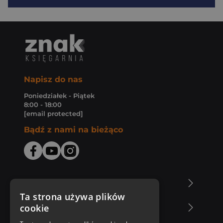
Napisz do nas
Poniedziałek - Piątek
8:00 - 18:00
[email protected]
Bądź z nami na bieżąco
O Księgarni Znak
Ta strona używa plików
cookie
Zakupy u nas