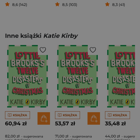
8,6 (142)
8,5 (103)
8,3 (41)
Inne książki
Katie Kirby
KSIĄŻKA
KSIĄŻKA
KSIĄŻKA
60,94 zł
53,57 zł
35,48 zł
82,00 zł
71,00 zł
44,00 zł
- sugerowana
- sugerowana
- sugerowa