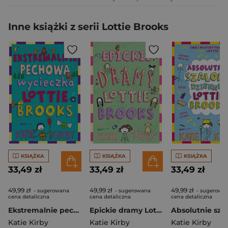
Inne książki z serii Lottie Brooks
KSIĄŻKA
KSIĄŻKA
KSIĄŻKA
33,49 zł
33,49 zł
33,49 zł
49,99 zł
49,99 zł
49,99 zł
- sugerowana
- sugerowana
- sugerowa
cena detaliczna
cena detaliczna
cena detaliczna
Ekstremalnie pechowa wycieczka Lottie Brooks
Epickie dramy Lottie Brooks
Katie Kirby
Katie Kirby
Katie Kirby