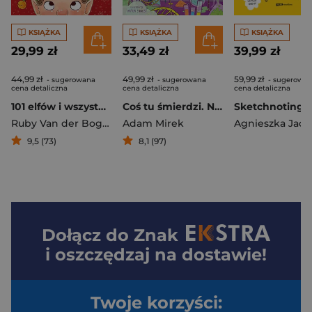
KSIĄŻKA
KSIĄŻKA
KSIĄŻKA
29,99 zł
33,49 zł
39,99 zł
44,99 zł
49,99 zł
59,99 zł
- sugerowana
- sugerowana
- sugerowa
cena detaliczna
cena detaliczna
cena detaliczna
101 elfów i wszystko, co musisz o nich wiedzieć
Coś tu śmierdzi. Nauka, która wrze, bulgocze i wybucha
Ruby Van der Bogen
Adam Mirek
9,5 (73)
8,1 (97)
Dołącz do
Znak
i oszczędzaj na dostawie!
Twoje korzyści: