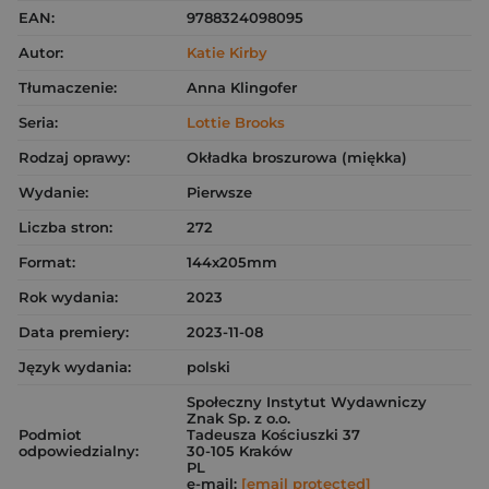
EAN:
9788324098095
Autor:
Katie Kirby
Tłumaczenie:
Anna Klingofer
Seria:
Lottie Brooks
Rodzaj oprawy:
Okładka broszurowa (miękka)
Wydanie:
Pierwsze
Liczba stron:
272
Format:
144x205mm
Rok wydania:
2023
Data premiery:
2023-11-08
Język wydania:
polski
Społeczny Instytut Wydawniczy
Znak Sp. z o.o.
Podmiot
Tadeusza Kościuszki 37
odpowiedzialny:
30-105 Kraków
PL
e-mail:
[email protected]