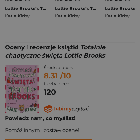
cena detaliczna
cena detaliczna
cena detaliczna
Lottie Brooks’s Twelve Disasters of Christmas
Lottie Brooks’s Twelve Disasters of Christmas
Katie Kirby
Katie Kirby
Katie Kirby
Oceny i recenzje książki
Totalnie
chaotyczne święta Lottie Brooks
Średnia ocen:
8.31
/10
Liczba ocen:
120
Powiedz nam, co myślisz!
Pomóż innym i zostaw ocenę!