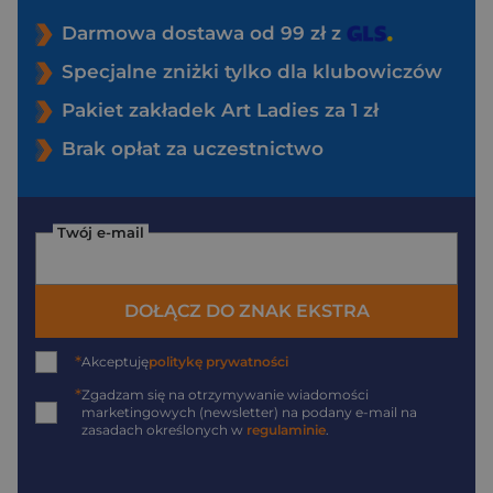
Darmowa dostawa od 99 zł z
Specjalne zniżki tylko dla klubowiczów
Pakiet zakładek Art Ladies za 1 zł
Brak opłat za uczestnictwo
Twój e-mail
DOŁĄCZ DO ZNAK EKSTRA
*
Akceptuję
politykę prywatności
*
Zgadzam się na otrzymywanie wiadomości
marketingowych (newsletter) na podany
e-mail
na
zasadach określonych w
regulaminie
.