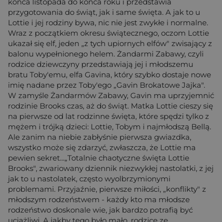
końca listopada do końca roku i przedstawia
przygotowania do świąt, jak i same święta. A jak to u
Lottie i jej rodziny bywa, nic nie jest zwykłe i normalne.
Wraz z początkiem okresu świątecznego, oczom Lottie
ukazał się elf, jeden „z tych upiornych elfów" zwisający z
balonu wypełnionego helem. Żandarmi Zabawy, czyli
rodzice dziewczyny przedstawiają jej i młodszemu
bratu Toby'emu, elfa Gavina, który szybko dostaje nowe
imię nadane przez Toby'ego „Gavin Brokatowe Jajka".
W zamyśle Żandarmów Zabawy, Gavin ma uprzyjemnić
rodzinie Brooks czas, aż do świąt. Matka Lottie cieszy się
na pierwsze od lat rodzinne święta, które spędzi tylko z
mężem i trójką dzieci: Lottie, Tobym i najmłodszą Bellą.
Ale zanim na niebie zabłyśnie pierwsza gwiazdka,
wszystko może się zdarzyć, zwłaszcza, że Lottie ma
pewien sekret...„Totalnie chaotyczne święta Lottie
Brooks", zwariowany dziennik niezwykłej nastolatki, z jej
jak to u nastolatek, często wyolbrzymionymi
problemami. Przyjaźnie, pierwsze miłości, „konflikty" z
młodszym rodzeństwem - każdy kto ma młodsze
rodzeństwo doskonale wie, jak bardzo potrafią być
uciążliwi. A jakby tego było mało, rodzice ze