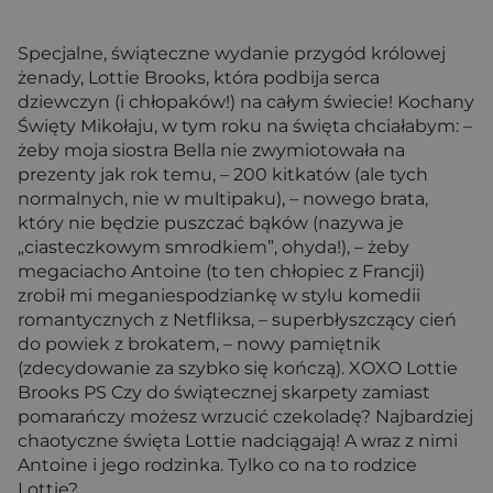
Specjalne, świąteczne wydanie przygód królowej
żenady, Lottie Brooks, która podbija serca
dziewczyn (i chłopaków!) na całym świecie! Kochany
Święty Mikołaju, w tym roku na święta chciałabym: –
żeby moja siostra Bella nie zwymiotowała na
prezenty jak rok temu, – 200 kitkatów (ale tych
normalnych, nie w multipaku), – nowego brata,
który nie będzie puszczać bąków (nazywa je
„ciasteczkowym smrodkiem”, ohyda!), – żeby
megaciacho Antoine (to ten chłopiec z Francji)
zrobił mi meganiespodziankę w stylu komedii
romantycznych z Netfliksa, – superbłyszczący cień
do powiek z brokatem, – nowy pamiętnik
(zdecydowanie za szybko się kończą). XOXO Lottie
Brooks PS Czy do świątecznej skarpety zamiast
pomarańczy możesz wrzucić czekoladę? Najbardziej
chaotyczne święta Lottie nadciągają! A wraz z nimi
Antoine i jego rodzinka. Tylko co na to rodzice
Lottie?