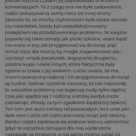
jednak rodzina czasem jej odpowiadała w krótkich
konwersacjach. To z czego ona nie była zadowolona,
rodzic pokazywał tą samą rzecz od innej strony.
Sprawiło to, że choćby czytelnikiem była osoba dorosła
czy nastolatek, każdy był usatysfakcjonowany
podejściem do przedstawionego problemu. W książce
pojawiły się takie tematy jak plotki szkolne, wiara bądź
nie wiara w sny, jak przygotować się do świąt, pięć
minut ciszy dla mamy, by mogła zregenerować siły i
wyciszyć umysł, pocałunek, dogryzanie drugiemu,
szkolna kupa i wiele innych, które faktycznie były
zgrane w czasie z jej wiekiem. Lottie uważa, że ma
mocno pokręconą rodzinę i ich przygotowania do świąt
są nudne. Jednak czytelnik zauważy, że tak naprawdę
te wszystkie problemy nie sugerują nudy, tylko ogólny
czas jaki spędza się z rodziną, a której kiedyś może
zabraknąć. Wtedy za tym zgiełkiem będziemy tęsknić.
Ten tom jest dużo cieńszy od pozostałych, lecz urok jaki
dała nam Lottie od części pierwszej wciąż jest obecny.
Bardzo często będziecie się podczas lektury uśmiechać,
gdyż te wszystkie żenujące dla niej wydarzenia
naprawdę są śmieszne, a nią samą można wziąć za