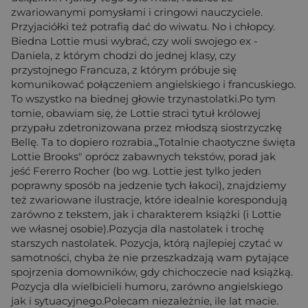
zwariowanymi pomysłami i cringowi nauczyciele.
Przyjaciółki też potrafią dać do wiwatu. No i chłopcy.
Biedna Lottie musi wybrać, czy woli swojego ex -
Daniela, z którym chodzi do jednej klasy, czy
przystojnego Francuza, z którym próbuje się
komunikować połączeniem angielskiego i francuskiego.
To wszystko na biednej głowie trzynastolatki.Po tym
tomie, obawiam się, że Lottie straci tytuł królowej
przypału zdetronizowana przez młodszą siostrzyczkę
Bellę. Ta to dopiero rozrabia.„Totalnie chaotyczne święta
Lottie Brooks" oprócz zabawnych tekstów, porad jak
jeść Fererro Rocher (bo wg. Lottie jest tylko jeden
poprawny sposób na jedzenie tych łakoci), znajdziemy
też zwariowane ilustracje, które idealnie korespondują
zarówno z tekstem, jak i charakterem książki (i Lottie
we własnej osobie).Pozycja dla nastolatek i trochę
starszych nastolatek. Pozycja, którą najlepiej czytać w
samotności, chyba że nie przeszkadzają wam pytające
spojrzenia domowników, gdy chichoczecie nad książką.
Pozycja dla wielbicieli humoru, zarówno angielskiego
jak i sytuacyjnego.Polecam niezależnie, ile lat macie.