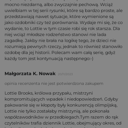
mocno niezdarną, albo zwyczajnie pechową. Wciąż
uwielbiam w tej serii rysunki, które są bardzo proste, ale
przedstawiają nawet sytuacje, które wymienione są
jako ozdobniki czy też porównania. Wydaje mi się, że co
wydanie, to Lottie w tym czasie robi się rok starsza. Dla
niej wciąż młodsze rodzeństwo stanowi nie lada
zagadkę. Jakby nie brała na logikę tego, że dzieci nie
rozumieją pewnych rzeczy, jednak to również stanowiło
ozdobę dla jej historii. Polecam wam całą serię, gdyż
każdy tom jest kontynuacją następnego:-)
Małgorzata K. Nowak
20/11/2023
opinia recenzenta nie jest potwierdzona zakupem
Lottie Brooks, królowa przypału, mistrzyni
kompromitujących wpadek i niedopowiedzeń. Gdyby
pakowanie się w kłopoty były konkurencją olimpijską,
Lottie nie tylko zostałaby mistrzynią, ale pokonała
współzawodników w przedbiegach.Tym razem do rąk
czytelników trafia dziennik Lottie, obejmujący okres, od