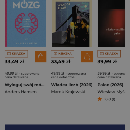
KSIĄŻKA
KSIĄŻKA
KSIĄŻKA
33,49 zł
33,49 zł
39,99 zł
49,99 zł
49,99 zł
59,99 zł
- sugerowana
- sugerowana
- sugerowa
cena detaliczna
cena detaliczna
cena detaliczna
Wyloguj swój mózg. Jak zadbać o swój mózg w dobie nowych technologii (2026)
Władca liczb (2026)
Pałac (2026)
Anders Hansen
Marek Krajewski
Wiesław Myśliw
10,0 (1)