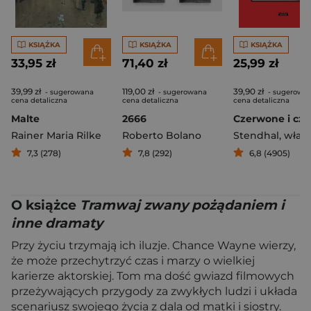
KSIĄŻKA
KSIĄŻKA
KSIĄŻKA
33,95 zł
71,40 zł
25,99 zł
39,99 zł
119,00 zł
39,90 zł
- sugerowana
- sugerowana
- sugerowa
cena detaliczna
cena detaliczna
cena detaliczna
Malte
2666
Czerwone i cza
Rainer Maria Rilke
Roberto Bolano
Stendhal
,
właśc. Henri
7,3 (278)
7,8 (292)
6,8 (4905)
O książce
Tramwaj zwany pożądaniem i
inne dramaty
Przy życiu trzymają ich iluzje. Chance Wayne wierzy,
że może przechytrzyć czas i marzy o wielkiej
karierze aktorskiej. Tom ma dość gwiazd filmowych
przeżywających przygody za zwykłych ludzi i układa
scenariusz swojego życia z dala od matki i siostry.