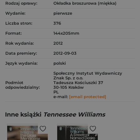
Rodzaj oprawy:
Okładka broszurowa (miękka)
Wydanie:
pierwsze
Liczba stron:
376
Format:
144x205mm
Rok wydania:
2012
Data premiery:
2012-09-03
Język wydania:
polski
Społeczny Instytut Wydawniczy
Znak Sp. z o.o.
Podmiot
Tadeusza Kościuszki 37
odpowiedzialny:
30-105 Kraków
PL
e-mail:
[email protected]
Inne książki
Tennessee Williams