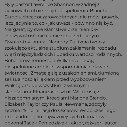
Były pastor Lawrence Shannon w żadnej z
życiowych ról nie znajduje spełnienia. Blanche
Dubois, chcąc oczarować innych, nie mówi prawdy,
lecz jedynie to, co - jak uważa - powinno nią być.
Margaret, by swe kłamstwa przemienić w
rzeczywistość, nie cofnie się przed niczym.
Dwukrotny laureat Nagrody Pulitzera tworzy
szokująco aktualne studium zakłamania, rozpadu
więzi międzyludzkich i upadku wartości rodzinnych.
Bohaterów Tennessee Williamsa nękają
niespełnione ambicje i wspomnienia o dawnej
świetności. Zmagają się z uzależnieniami, tłumioną
seksualnością i lękiem przed wyobcowaniem.
Walczą przede wszystkim z własnymi
słabościami. Ekranizacje sztuk Williamsa, z
niezapomnianymi kreacjami Marlona Brando,
Elizabeth Taylor czy Paula Newmana, zdobyły
łącznie 25 nominacji do Oscarów. Współczesnego
przekładu pięciu najważniejszych dramatów
dokonał Jacek Poniedziałek - aktor, reżyser i autor