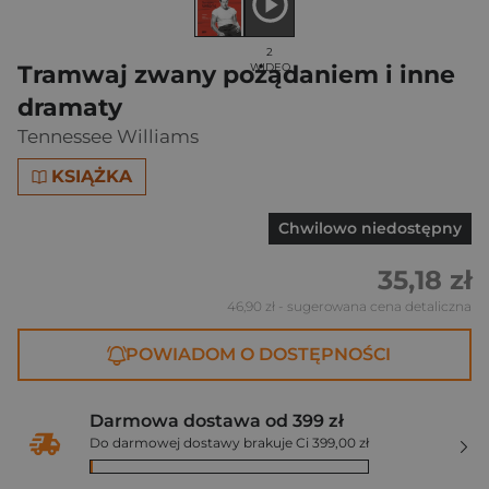
2
Tramwaj zwany pożądaniem i inne
WIDEO
dramaty
Tennessee Williams
KSIĄŻKA
Chwilowo niedostępny
35,18 zł
46,90 zł
- sugerowana cena detaliczna
POWIADOM O DOSTĘPNOŚCI
Darmowa dostawa od 399 zł
Do darmowej dostawy brakuje Ci 399,00 zł