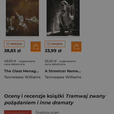
KSIĄŻKA
KSIĄŻKA
38,83 zł
33,99 zł
49,00 zł
55,00 zł
- sugerowana
- sugerowana
cena detaliczna
cena detaliczna
The Glass Menagerie wer. angielska
A Streetcar Named Desire
Tennessee Williams
Tennessee Williams
Oceny i recenzje książki
Tramwaj zwany
pożądaniem i inne dramaty
Średnia ocen: