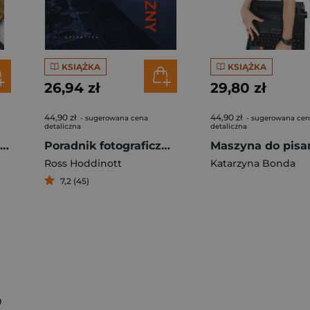
KSIĄŻKA
KSIĄŻKA
26,94 zł
29,80 zł
44,90 zł
44,90 zł
- sugerowana cena
- sugerowana ce
detaliczna
detaliczna
Dieta bez pszenicy. Jak pozbyć się pszennego brzucha i być zdrowym
Poradnik fotograficzny Wydanie uaktualnione
Ross Hoddinott
Katarzyna Bonda
7,2 (45)