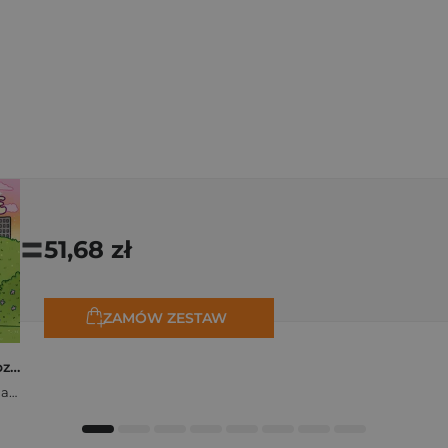
=
51,68 zł
ZAMÓW ZESTAW
Polishcore. Nasza cozy kolorowanka
Zofia Ejsymont-Stępniak „Timka.ink”