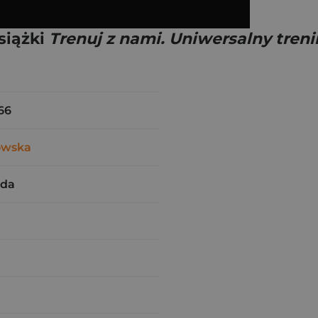
siążki
Trenuj z nami. Uniwersalny tren
66
owska
rda