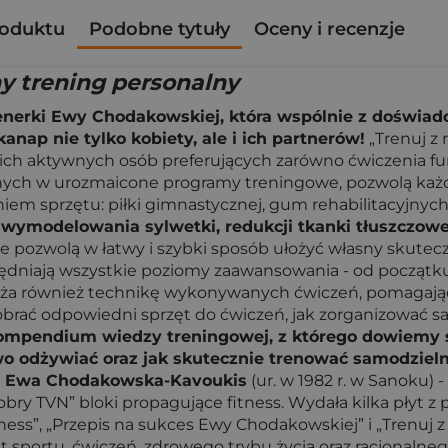
roduktu
Podobne tytuły
Oceny i recenzje
y trening personalny
renerki Ewy Chodakowskiej, która wspólnie z doświa
ap nie tylko kobiety, ale i ich partnerów!
„Trenuj z 
ch aktywnych osób preferujących zarówno ćwiczenia funkc
onych w urozmaicone programy treningowe, pozwolą każde
em sprzętu: piłki gimnastycznej, gum rehabilitacyjnych,
wymodelowania sylwetki, redukcji tkanki tłuszczowe
e pozwolą w łatwy i szybki sposób ułożyć własny skut
ędniają wszystkie poziomy zaawansowania - od początk
bliża również technikę wykonywanych ćwiczeń, pomaga
 dobrać odpowiedni sprzęt do ćwiczeń, jak zorganizować 
ompendium wiedzy treningowej, z którego dowiemy s
o odżywiać oraz jak skutecznie trenować samodzieln
!
Ewa Chodakowska-Kavoukis
(ur. w 1982 r. w Sanoku) -
obry TVN” bloki propagujące fitness. Wydała kilka płyt 
ness”, „Przepis na sukces Ewy Chodakowskiej” i „Trenuj 
at sportu, ćwiczeń, zdrowego trybu życia oraz racjonalne