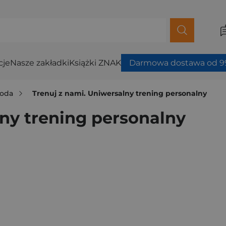
cje
Nasze zakładki
Książki ZNAK
Darmowa dostawa od 99
roda
Trenuj z nami. Uniwersalny trening personalny
lny trening personalny