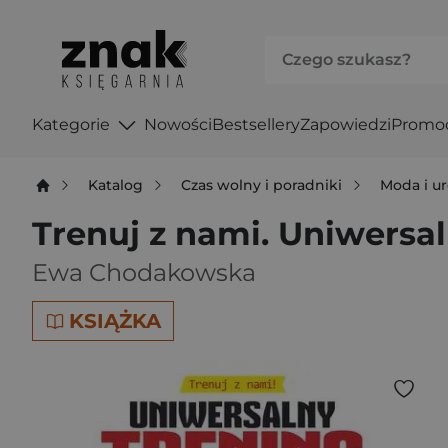
Kategorie
Nowości
Bestsellery
Zapowiedzi
Promo
Katalog
Czas wolny i poradniki
Moda i u
Trenuj z nami. Uniwersa
Ewa Chodakowska
KSIĄŻKA