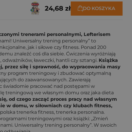
24,68 zł
DO KOSZYKA
dczonymi trenerami personalnymi, Lefterisem
nami! Uniwersalny trening personalny” to
jonalne, jak i siłowe czy fitness. Ponad 200
mu znaleźć coś dla siebie. Ćwiczenia wyróżniają
 odważników, ławeczki, hantli czy sztangi.
Książka
j, przez siłę i sprawność, do wypracowania masy
eczny program treningowy i zbudować optymalną
ujących do zaawansowanych. Zawierają
jąc świadomie pracować nad postępami w
salę treningową we własnym domu oraz jaka dieta
ię, od czego zacząć proces pracy nad własnym
ie w domu, w siłowniach czy klubach fitness,
 polska trenerka fitness, trenerka personalna.
z programami treningowymi oraz książki: „Zmień
z nami. Uniwersalny trening personalny”. W swoich
go odżywiania.