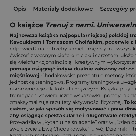
Opis
Materiały dodatkowe
Szczegóły p
O książce
Trenuj z nami. Uniwersaln
Najnowsza książka najpopularniejszej polskiej t
Kavoukisem i Tomaszem Choińskim, poderwie z kan
odpowiedź na potrzeby kobiet i mężczyzn - wszystki
ćwiczeń z własnym ciężarem ciała i sprzętem, ułoż
się wielofunkcjonalnością i kreatywnym wykorzystani
pomaga osiągnąć indywidualnie założony cel: od 
mięśniowej
. Chodakowska prezentuje metody, któr
jednostkę treningową. Programy treningowe uwzgl
rekomendacje dla kobiet i mężczyzn. Książka przy
treningach. Zawiera liczne wskazówki i porady, jak
zmaksymalizuje rezultaty aktywności fizycznej.
To k
ciałem, w jaki sposób się motywować i prawidłow
aby osiągnąć spektakularne i długotrwałe efekty
Prowadziła w „Pytaniu na śniadanie” oraz w „Dzień d
swoje życie z Ewą Chodakowską”, „Twój Dziennik Fit
książkach motywuje, radzi i dzieli się wiedzą na tem