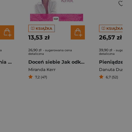
KSIĄŻKA
KSIĄŻKA
13,53 zł
26,57 zł
26,90 zł
39,90 zł
na
- sugerowana cena
- sugerowa
detaliczna
detaliczna
Maszyna do pisania Kurs kreatywnego pisania
Doceń siebie Jak odkryć prawdziwą siebie i rozwinąć skrzydła
Miranda Kerr
Danuta Duszeń
7,2 (47)
6,7 (52)