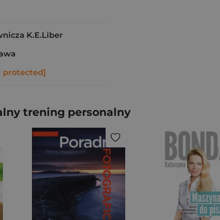
icza K.E.Liber
zawa
l protected]
lny trening personalny