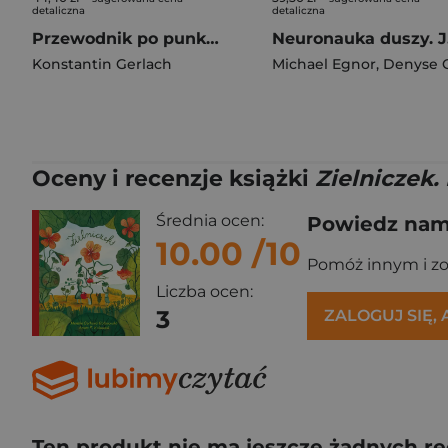
detaliczna
detaliczna
Przewodnik po punktach spustowych. Techniki rozluźniania mięśni i powięzi, które pomagają zmniejszyć ból, napięcie i odzyskać swobodę ruchu
Neuro
Konstantin Gerlach
Michael Egnor
,
Denyse O`Lea
Oceny i recenzje książki
Zielniczek.
Średnia ocen:
Powiedz nam,
10.00
/10
Pomóż innym i z
Liczba ocen:
3
ZALOGUJ SIĘ,
Ten produkt nie ma jeszcze żadnych re