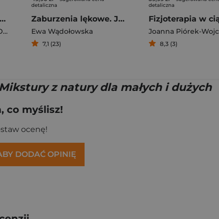
detaliczna
detaliczna
nauka duszy. Jak badania nad mózgiem odsłaniają duchową naturę człowieka
Zaburzenia lękowe. Jak naturalnie przywrócić spokój i harmonię
ry
Ewa Wądołowska
7,1 (23)
8,3 (3)
 Mikstury z natury dla małych i dużych
 co myślisz!
ostaw ocenę!
 ABY DODAĆ OPINIĘ
cenzji