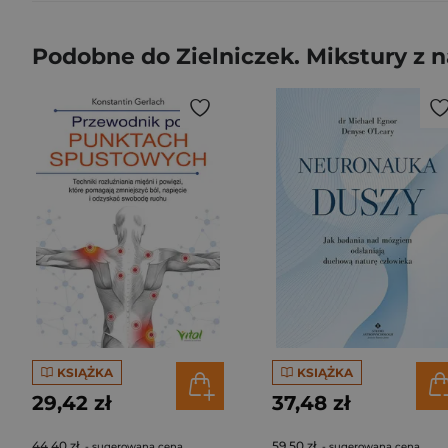
Podobne do Zielniczek. Mikstury z n
KSIĄŻKA
KSIĄŻKA
29,42 zł
37,48 zł
44,40 zł
59,50 zł
- sugerowana cena
- sugerowana cena