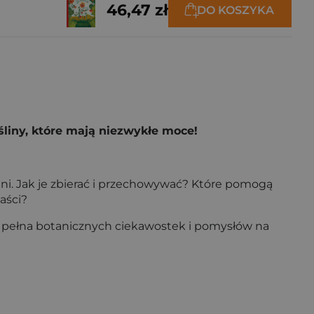
46,47 zł
DO KOSZYKA
śliny, które mają niezwykłe moce!
zeni. Jak je zbierać i przechowywać? Które pomogą
aści?
, pełna botanicznych ciekawostek i pomysłów na