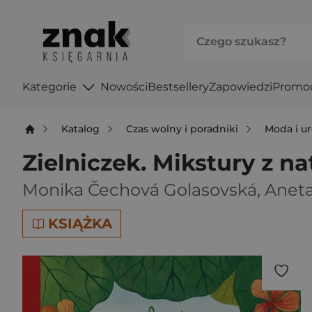
Kategorie
Nowości
Bestsellery
Zapowiedzi
Promo
Katalog
Czas wolny i poradniki
Moda i u
Zielniczek. Mikstury z n
Monika Čechová Golasovská
,
Aneta
KSIĄŻKA