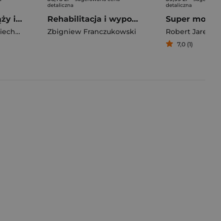
detaliczna
detaliczna
Fizjoterapia w ciąży i po urodzeniu dziecka. Nawet wiele lat później
Rehabilitacja i wypoczynek w Polsce 2026
Joanna Piórek-Wojciechowska
Zbigniew Franczukowski
Robert Jarema
7,0 (1)