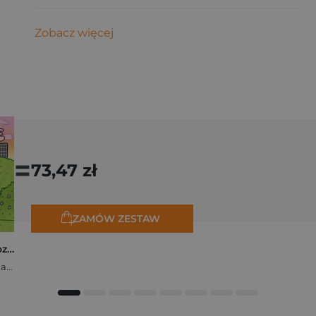
Zobacz więcej
=
73,47 zł
ZAMÓW ZESTAW
Polishcore. Nasza cozy kolorowanka
Zofia Ejsymont-Stępniak „Timka.ink”