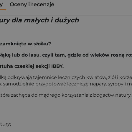
y
Oceny i recenzje
tury dla małych i dużych
o zamknięte w słoiku?
ąkę lub do lasu, czyli tam, gdzie od wieków rosną ro
uha czeskiej sekcji IBBY.
ulką odkrywają tajemnice leczniczych kwiatów, ziół i kor
ak samodzielnie przygotować lecznicze napary, syropy i m
która zachęca do mądrego korzystania z bogactw natury
tury;