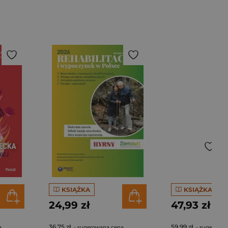
KSIĄŻKA
KSIĄŻKA
24,99 zł
47,93 zł
36,75 zł
59,99 zł
a
- sugerowana cena
- sugerowan