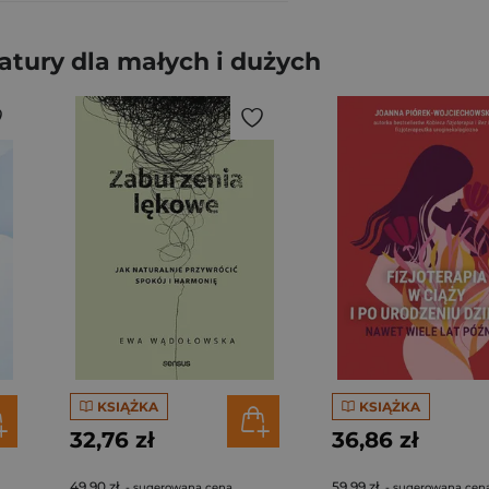
atury dla małych i dużych
KSIĄŻKA
KSIĄŻKA
32,76 zł
36,86 zł
49,90 zł
59,99 zł
- sugerowana cena
- sugerowana cen