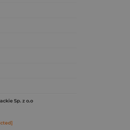
ckie Sp. z o.o
ected]