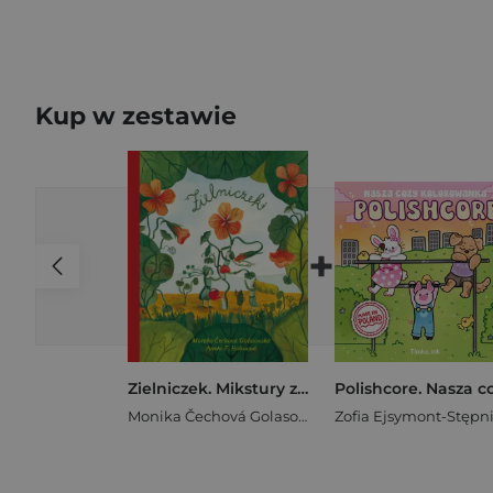
Kup w zestawie
+
Zielniczek. Mikstury z natury dla małych i dużych
Monika Čechová Golasovská
,
Aneta F. Holasová