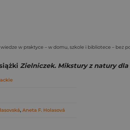
 wiedze w praktyce – w domu, szkole i bibliotece – bez p
siążki
Zielniczek. Mikstury z natury dl
ackie
lasovská
,
Aneta F. Holasová