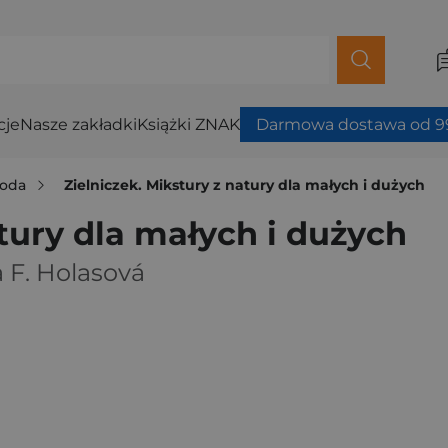
cje
Nasze zakładki
Książki ZNAK
Darmowa dostawa od 99
roda
Zielniczek. Mikstury z natury dla małych i dużych
atury dla małych i dużych
 F. Holasová