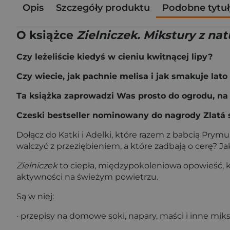
Opis
Szczegóły produktu
Podobne tytuł
O książce
Zielniczek. Mikstury z na
Czy leżeliście kiedyś w cieniu kwitnącej lipy?
Czy wiecie, jak pachnie melisa i jak smakuje lat
Ta książka zaprowadzi Was prosto do ogrodu, na ł
Czeski bestseller nominowany do nagrody Zlatá st
Dołącz do Katki i Adelki, które razem z babcią Prym
walczyć z przeziębieniem, a które zadbają o cerę? J
Zielniczek
to ciepła, międzypokoleniowa opowieść, 
aktywności na świeżym powietrzu.
Są w niej:
· przepisy na domowe soki, napary, maści i inne miks