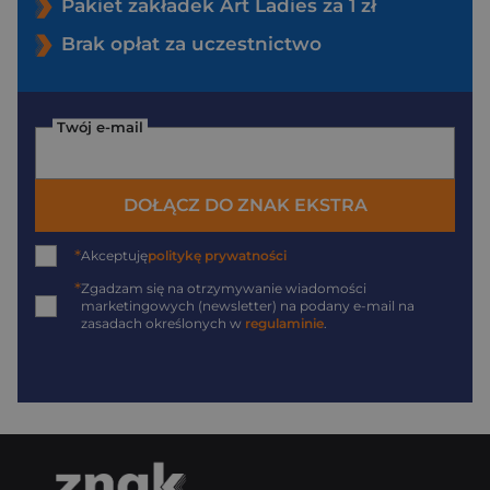
Pakiet zakładek Art Ladies za 1 zł
Brak opłat za uczestnictwo
Twój e-mail
DOŁĄCZ DO ZNAK EKSTRA
*
Akceptuję
politykę prywatności
*
Zgadzam się na otrzymywanie wiadomości
marketingowych (newsletter) na podany
e-mail
na
zasadach określonych w
regulaminie
.