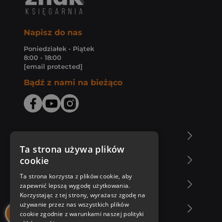
Napisz do nas
Poniedziałek - Piątek
8:00 - 18:00
[email protected]
Bądź z nami na bieżąco
O Księgarni Znak
Ta strona używa plików
cookie
Zakupy u nas
Ta strona korzysta z plików cookie, aby
Nasza oferta
zapewnić lepszą wygodę użytkowania.
Korzystając z tej strony, wyrażasz zgodę na
używanie przez nas wszystkich plików
Nasi autorzy
cookie zgodnie z warunkami naszej polityki