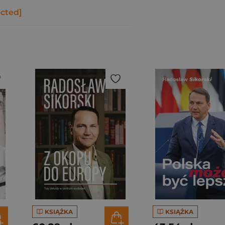
ected]
KSIĄŻKA
KSIĄŻKA