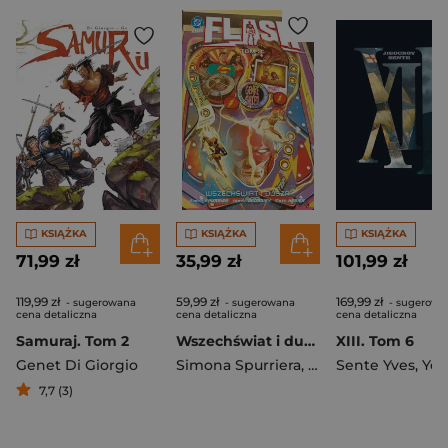
KSIĄŻKA
KSIĄŻKA
KSIĄŻKA
71,99 zł
35,99 zł
101,99 zł
119,99 zł
59,99 zł
169,99 zł
- sugerowana
- sugerowana
- sugerowa
cena detaliczna
cena detaliczna
cena detaliczna
Samuraj. Tom 2
Wszechświat i dusza. Flash (Spurrier). Tom 3
XIII. Tom 6
Genet Di Giorgio
Simona Spurriera
,
Vasco Georgieva
Sente Yves
,
Youri J
7,7 (3)