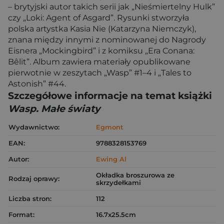
– brytyjski autor takich serii jak „Nieśmiertelny Hulk”
czy „Loki: Agent of Asgard”. Rysunki stworzyła
polska artystka Kasia Nie (Katarzyna Niemczyk),
znana między innymi z nominowanej do Nagrody
Eisnera „Mockingbird” i z komiksu „Era Conana:
Bêlit”. Album zawiera materiały opublikowane
pierwotnie w zeszytach „Wasp” #1–4 i „Tales to
Astonish” #44.
Szczegółowe informacje na temat książki
Wasp. Małe światy
Wydawnictwo:
Egmont
EAN:
9788328153769
Autor:
Ewing Al
Okładka broszurowa ze
Rodzaj oprawy:
skrzydełkami
Liczba stron:
112
Format:
16.7x25.5cm