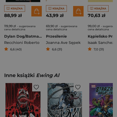
KSIĄŻKA
KSIĄŻKA
KSIĄŻKA
88,99 zł
43,99 zł
70,63 zł
119,99 zł
69,90 zł
99,00 zł
- sugerowana
- sugerowana
- sugerowa
cena detaliczna
cena detaliczna
cena detaliczna
Dylan Dog/Batman. Cień nietoperza
Przesilenie
Recchioni Roberto
Joanna Ave Sępek
Isaak Sanchez
6,6 (40)
6,6 (31)
7,0 (31)
Inne książki
Ewing Al