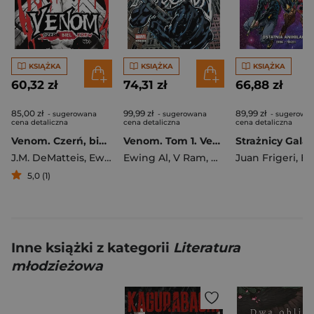
KSIĄŻKA
KSIĄŻKA
KSIĄŻKA
60,32 zł
74,31 zł
66,88 zł
85,00 zł
99,99 zł
89,99 zł
- sugerowana
- sugerowana
- sugerowa
cena detaliczna
cena detaliczna
cena detaliczna
Venom. Czerń, biel i krew
Venom. Tom 1. Venom (Ewing)
J.M. DeMatteis
,
Ewing Al
Ewing Al
,
Erik Larsen
,
V Ram
,
Bryan Hitch
Juan Frigeri
,
Ewin
5,0 (1)
Inne książki z kategorii
Literatura
młodzieżowa