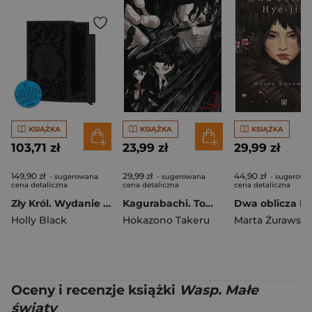
KSIĄŻKA
KSIĄŻKA
KSIĄŻKA
103,71 zł
23,99 zł
29,99 zł
149,90 zł
29,99 zł
44,90 zł
- sugerowana
- sugerowana
- sugerowa
cena detaliczna
cena detaliczna
cena detaliczna
Zły Król. Wydanie specjalne
Kagurabachi. Tom 7
Holly Black
Hokazono Takeru
Marta Żurawsk
Oceny i recenzje książki
Wasp. Małe
światy