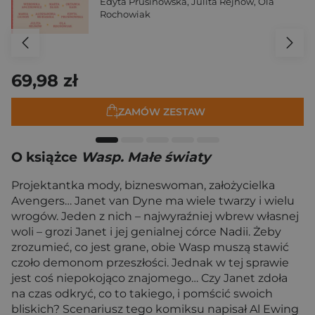
Edyta Prusinowska
,
Julita Rejnów
,
Ola
Rochowiak
69,98 zł
ZAMÓW ZESTAW
O książce
Wasp. Małe światy
Projektantka mody, bizneswoman, założycielka
Avengers… Janet van Dyne ma wiele twarzy i wielu
wrogów. Jeden z nich – najwyraźniej wbrew własnej
woli – grozi Janet i jej genialnej córce Nadii. Żeby
zrozumieć, co jest grane, obie Wasp muszą stawić
czoło demonom przeszłości. Jednak w tej sprawie
jest coś niepokojąco znajomego… Czy Janet zdoła
na czas odkryć, co to takiego, i pomścić swoich
bliskich? Scenariusz tego komiksu napisał Al Ewing