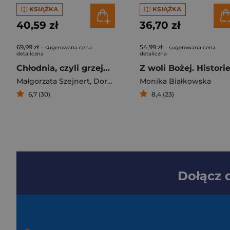
KSIĄŻKA
KSIĄŻKA
40,59 zł
36,70 zł
69,99 zł
54,99 zł
- sugerowana cena
- sugerowana cena
detaliczna
detaliczna
Chłodnia, czyli grzejnia. Małgorzata Szejnert w rozmowie z Dorotą Karaś i Markiem Sterlingowem
Małgorzata Szejnert
,
Dorota Karaś
Monika Białkowska
,
Marek Sterlingow
6,7 (30)
8,4 (23)
Dołącz