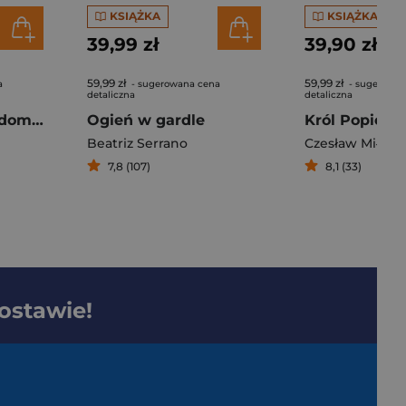
KSIĄŻKA
KSIĄŻKA
39,99 zł
39,90 zł
59,99 zł
59,99 zł
a
- sugerowana cena
- sugerowan
detaliczna
detaliczna
Rok w zdrowym domu - książka z autografem
Ogień w gardle
Beatriz Serrano
Czesław Miłosz
7,8 (107)
8,1 (33)
dostawie!