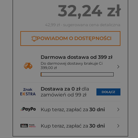
32,24 zł
42,99 zł
- sugerowana cena detaliczna
POWIADOM O DOSTĘPNOŚCI
Darmowa dostawa od 399 zł
Do darmowej dostawy brakuje Ci
399,00 zł
Dostawa za 0 zł
dla
DOŁĄCZ
zamówień od 99 zł
Kup teraz, zapłać za
30 dni
Kup teraz, zapłać za
30 dni