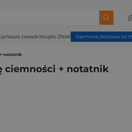
cje
Nasze zakładki
Książki ZNAK
Darmowa dostawa od 99
 + notatnik
ię ciemności + notatnik