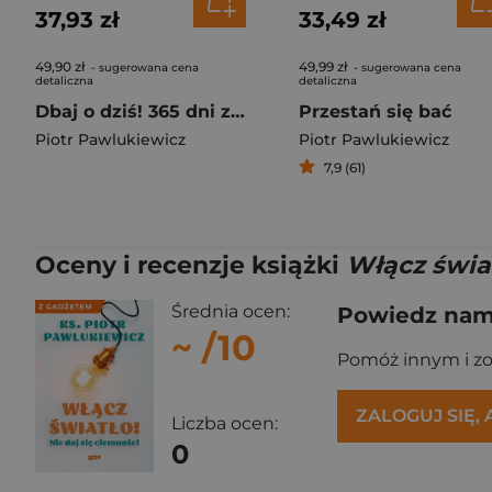
37,93 zł
33,49 zł
49,90 zł
49,99 zł
- sugerowana cena
- sugerowana cena
detaliczna
detaliczna
Dbaj o dziś! 365 dni ze słowami ks. Piotra Pawlukiewicza wyd. 2025
Przestań się bać
Piotr Pawlukiewicz
Piotr Pawlukiewicz
7,9 (61)
Oceny i recenzje książki
Włącz świat
Średnia ocen:
Powiedz nam,
~
/10
Pomóż innym i z
ZALOGUJ SIĘ,
Liczba ocen:
0