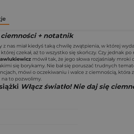
zje
ę ciemności + notatnik
z nas miał kiedyś taką chwilę zwątpienia, w której wydaw
której czekał, aż to wszystko się skończy. Czy jednak po 
Pawlukiewicz
mówił tak, że jego słowa rozjaśniały mroki 
jakimi się borykamy. Nie bał się poruszać trudnych temat
ncjach, mówi o oczekiwaniu i walce z ciemnością, która
ej na to pozwolimy.
siążki
Włącz światło! Nie daj się ciemn