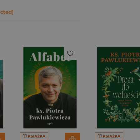
ected]
KSIĄŻKA
KSIĄŻKA