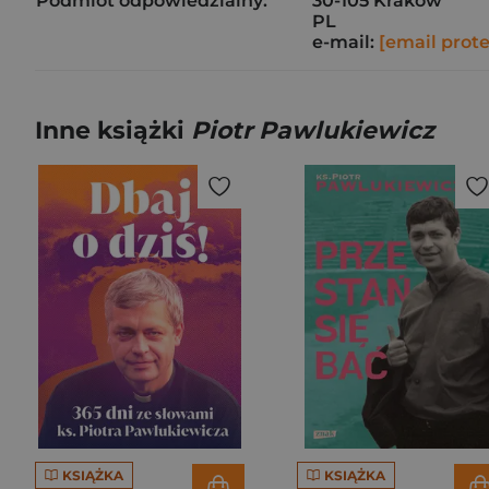
Podmiot odpowiedzialny:
30-105 Kraków
PL
e-mail:
[email prot
Inne książki
Piotr Pawlukiewicz
KSIĄŻKA
KSIĄŻKA