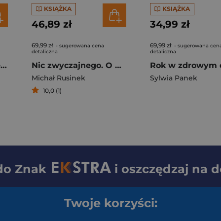
KSIĄŻKA
KSIĄŻKA
46,89 zł
34,99 zł
69,99 zł
69,99 zł
- sugerowana cena
- sugerowana cen
detaliczna
detaliczna
Z woli Bożej. Historie duchowej przemocy
Nic zwyczajnego. O Wisławie Szymborskiej (2026)
Michał Rusinek
Sylwia Panek
10,0 (1)
 do
Znak
i oszczędzaj na 
Twoje korzyści: