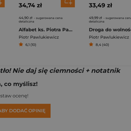
34,74 zł
33,49 zł
44,90 zł
49,99 zł
- sugerowana cena
- sugerowana cen
detaliczna
detaliczna
Alfabet ks. Piotra Pawlukiewicza
Piotr Pawlukiewicz
Piotr Pawlukiewicz
6,1 (10)
8,4 (40)
ło! Nie daj się ciemności + notatnik
 co myślisz!
ostaw ocenę!
 ABY DODAĆ OPINIĘ