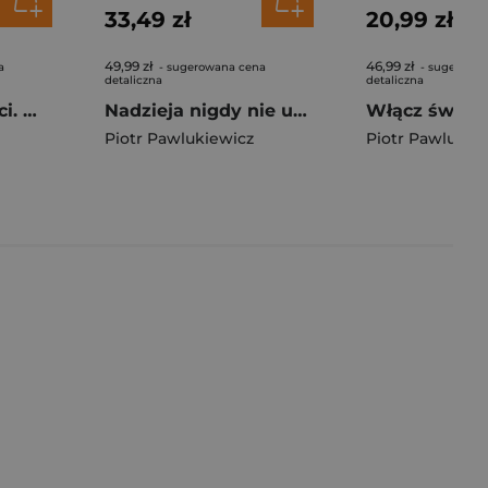
33,49 zł
20,99 zł
49,99 zł
46,99 zł
a
- sugerowana cena
- sugerowa
detaliczna
detaliczna
Droga do wolności. Wskazówki na każdy dzień
Nadzieja nigdy nie umiera
Piotr Pawlukiewicz
Piotr Pawlukie