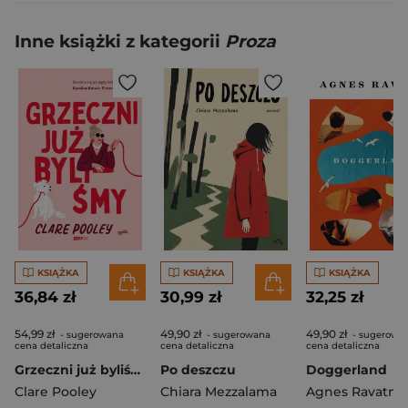
Inne książki z kategorii
Proza
KSIĄŻKA
KSIĄŻKA
KSIĄŻKA
36,84 zł
30,99 zł
32,25 zł
54,99 zł
49,90 zł
49,90 zł
- sugerowana
- sugerowana
- sugerowa
cena detaliczna
cena detaliczna
cena detaliczna
Grzeczni już byliśmy
Po deszczu
Doggerland
Clare Pooley
Chiara Mezzalama
Agnes Ravatn