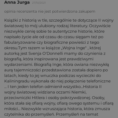
Anna Jurga
27/10/2021
opinia recenzenta nie jest potwierdzona zakupem
Książki z historią w tle, szczególnie te dotyczące II wojny
światowej to mój ulubiony rodzaj literatury. Oczywiście
niezwykle cenię sobie te autentyczne historie, które
napisało życie ale od czasu do czasu sięgam też po
fabularyzowane czy biograficzne powieści z tego
okresu.Tym razem w książce „Wojna Inge" , której
autorką jest Svenja O'Donnelli mamy do czynienia z
biografią, która inspirowana jest prawdziwymi
wydarzeniami. Biografią Inge, która owiana niezwykłą
aurą tajemniczości przedstawiona została dopiero po
latach, kiedy to jej wnuczka podczas wycieczki do
Kaliningradu wykonała do niej połączenie telefoniczne
... I ten jeden telefon odmienił wszystko...Historia II
wojny światowej widziana oczami Niemki,
przeciwniczki Hitlera i osoby pokrzywdzonej. Osoby,
która stała się ofiarą wojny, ofiarą owego systemu i ofiarą
miłości... Niezwykle wzruszająca historia, która zmusza
czytelnika do przemyśleń. Przemyśleń na temat