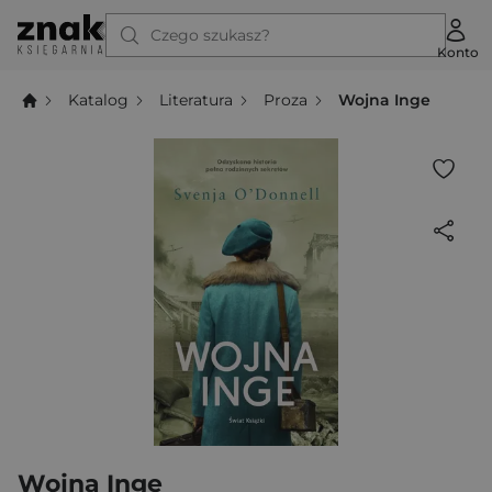
Czego szukasz?
Konto
Katalog
Literatura
Proza
Wojna Inge
Wojna Inge