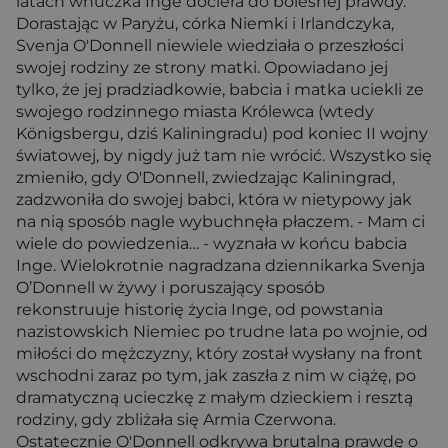
latach wnuczka Inge dociera do bolesnej prawdy.
Dorastając w Paryżu, córka Niemki i Irlandczyka,
Svenja O'Donnell niewiele wiedziała o przeszłości
swojej rodziny ze strony matki. Opowiadano jej
tylko, że jej pradziadkowie, babcia i matka uciekli ze
swojego rodzinnego miasta Królewca (wtedy
Königsbergu, dziś Kaliningradu) pod koniec II wojny
światowej, by nigdy już tam nie wrócić. Wszystko się
zmieniło, gdy O'Donnell, zwiedzając Kaliningrad,
zadzwoniła do swojej babci, która w nietypowy jak
na nią sposób nagle wybuchnęła płaczem. - Mam ci
wiele do powiedzenia… - wyznała w końcu babcia
Inge. Wielokrotnie nagradzana dziennikarka Svenja
O’Donnell w żywy i poruszający sposób
rekonstruuje historię życia Inge, od powstania
nazistowskich Niemiec po trudne lata po wojnie, od
miłości do mężczyzny, który został wysłany na front
wschodni zaraz po tym, jak zaszła z nim w ciążę, po
dramatyczną ucieczkę z małym dzieckiem i resztą
rodziny, gdy zbliżała się Armia Czerwona.
Ostatecznie O'Donnell odkrywa brutalną prawdę o