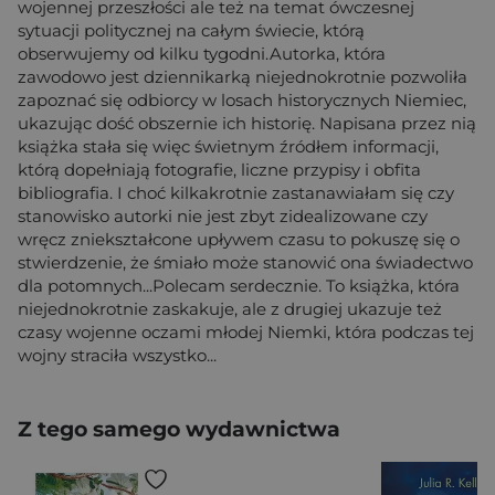
wojennej przeszłości ale też na temat ówczesnej
sytuacji politycznej na całym świecie, którą
obserwujemy od kilku tygodni.Autorka, która
zawodowo jest dziennikarką niejednokrotnie pozwoliła
zapoznać się odbiorcy w losach historycznych Niemiec,
ukazując dość obszernie ich historię. Napisana przez nią
książka stała się więc świetnym źródłem informacji,
którą dopełniają fotografie, liczne przypisy i obfita
bibliografia. I choć kilkakrotnie zastanawiałam się czy
stanowisko autorki nie jest zbyt zidealizowane czy
wręcz zniekształcone upływem czasu to pokuszę się o
stwierdzenie, że śmiało może stanowić ona świadectwo
dla potomnych...Polecam serdecznie. To książka, która
niejednokrotnie zaskakuje, ale z drugiej ukazuje też
czasy wojenne oczami młodej Niemki, która podczas tej
wojny straciła wszystko...
Z tego samego wydawnictwa