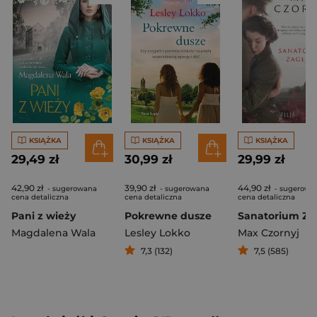
KSIĄŻKA
KSIĄŻKA
KSIĄŻKA
29,49 zł
30,99 zł
29,99 zł
42,90 zł
39,90 zł
44,90 zł
- sugerowana
- sugerowana
- sugerowa
cena detaliczna
cena detaliczna
cena detaliczna
Pani z wieży
Pokrewne dusze
Magdalena Wala
Lesley Lokko
Max Czornyj
7,3 (132)
7,5 (585)