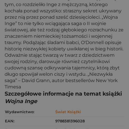
tym, co rozdzieliło Inge z mężczyzną, którego
kochała ponad wszystko: straszny sekret ukrywany
przez nią przez ponad sześć dziesięcioleci. „Wojna
Inge” to nie tylko wciągająca saga o II wojnie
światowej, ale też rodzaj głębokiego rozrachunku ze
znaczeniem niemieckiej tożsamości i wojennej
traumy. Podążając śladami babci, O'Donnell opisuje
historię niezwykłej kobiety uwikłanej w bieg historii.
Odważnie stając twarzą w twarz z dziedzictwem
swojej rodziny, darowuje również czytelnikowi
cudowną szansę odkrywania tajemnicy, którą zbyt
długo spowijał welon ciszy i wstydu. „Niezwykła
saga” – David Grann, autor bestsellerów New York
Timesa
Szczegółowe informacje na temat książki
Wojna Inge
Wydawnictwo:
Świat Książki
EAN:
9788381396028