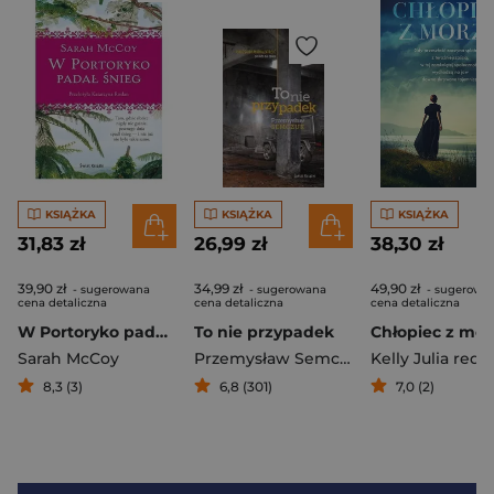
KSIĄŻKA
KSIĄŻKA
KSIĄŻKA
31,83 zł
26,99 zł
38,30 zł
39,90 zł
34,99 zł
49,90 zł
- sugerowana
- sugerowana
- sugerowa
cena detaliczna
cena detaliczna
cena detaliczna
W Portoryko padał śnieg
To nie przypadek
Chłopiec z mor
Sarah McCoy
Przemysław Semczuk
Kelly Julia red.
8,3 (3)
6,8 (301)
7,0 (2)