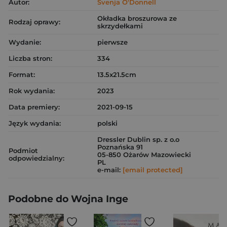
Autor:
Svenja O'Donnell
Okładka broszurowa ze
Rodzaj oprawy:
skrzydełkami
Wydanie:
pierwsze
Liczba stron:
334
Format:
13.5x21.5cm
Rok wydania:
2023
Data premiery:
2021-09-15
Język wydania:
polski
Dressler Dublin sp. z o.o
Poznańska 91
Podmiot
05-850 Ożarów Mazowiecki
odpowiedzialny:
PL
e-mail:
[email protected]
Podobne do Wojna Inge