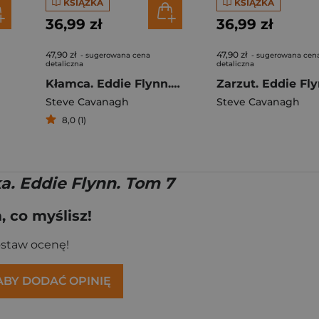
KSIĄŻKA
KSIĄŻKA
36,99 zł
36,99 zł
47,90 zł
47,90 zł
- sugerowana cena
- sugerowana cen
detaliczna
detaliczna
Kłamca. Eddie Flynn. Tom 3
Steve Cavanagh
Steve Cavanagh
8,0 (1)
a. Eddie Flynn. Tom 7
 co myślisz!
ostaw ocenę!
 ABY DODAĆ OPINIĘ