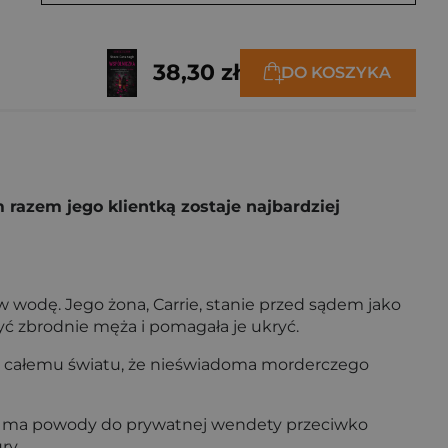
38,30 zł
DO KOSZYKA
 razem jego klientką zostaje najbardziej
 w wodę. Jego żona, Carrie, stanie przed sądem jako
yć zbrodnie męża i pomagała je ukryć.
ch i całemu światu, że nieświadoma morderczego
yzna ma powody do prywatnej wendety przeciwko
ry.