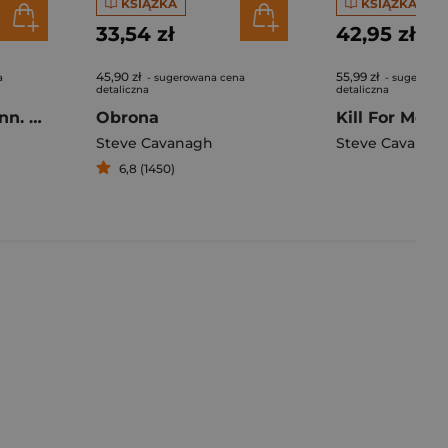
KSIĄŻKA
KSIĄŻKA
33,54 zł
42,95 zł
45,90 zł
55,99 zł
a
- sugerowana cena
- sugerowan
detaliczna
detaliczna
Zarzut. Eddie Flynn. Tom 2
Obrona
Steve Cavanagh
Steve Cavanag
6,8 (1450)