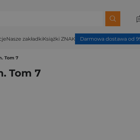
cje
Nasze zakładki
Książki ZNAK
Darmowa dostawa od 99
n. Tom 7
n. Tom 7