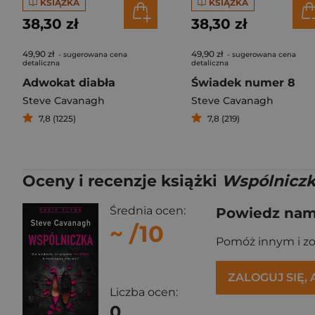
KSIĄŻKA
KSIĄŻKA
38,30 zł
38,30 zł
49,90 zł
49,90 zł
- sugerowana cena
- sugerowana cena
detaliczna
detaliczna
Adwokat diabła
Świadek numer 8
Steve Cavanagh
Steve Cavanagh
7,8 (1225)
7,8 (219)
Oceny i recenzje książki
Wspólniczk
Średnia ocen:
Powiedz nam,
~
/10
Pomóż innym i z
ZALOGUJ SIĘ,
Liczba ocen:
0