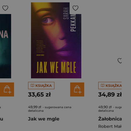
KSIĄŻKA
KSIĄŻKA
33,65 zł
34,89 zł
49,99 zł
49,90 zł
a
- sugerowana cena
- sugerowa
detaliczna
detaliczna
su
Jak we mgle
Żałobnica
Robert Małecki