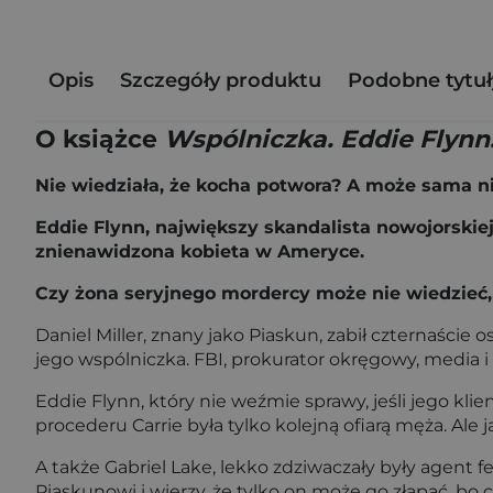
Opis
Szczegóły produktu
Podobne tytuł
O książce
Wspólniczka. Eddie Flynn
Nie wiedziała, że kocha potwora? A może sama n
Eddie Flynn, największy skandalista nowojorskiej
znienawidzona kobieta w Ameryce.
Czy żona seryjnego mordercy może nie wiedzieć
Daniel Miller, znany jako Piaskun, zabił czternaście
jego wspólniczka. FBI, prokurator okręgowy, media 
Eddie Flynn, który nie weźmie sprawy, jeśli jego kl
procederu Carrie była tylko kolejną ofiarą męża. Ale j
A także Gabriel Lake, lekko zdziwaczały były agent
Piaskunowi i wierzy, że tylko on może go złapać, bo