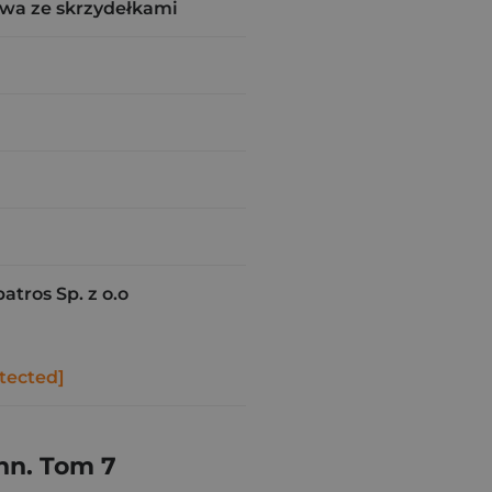
wa ze skrzydełkami
tros Sp. z o.o
tected]
nn. Tom 7