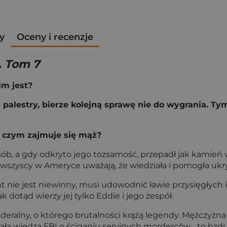
y
Oceny i recenzje
. Tom 7
im jest?
 palestry, bierze kolejną sprawę nie do wygrania. Tym
, czym zajmuje się mąż?
 osób, a gdy odkryto jego tożsamość, przepadł jak kamień
i wszyscy w Ameryce uważają, że wiedziała i pomogła ukr
ient nie jest niewinny, musi udowodnić ławie przysięgły
ak dotąd wierzy jej tylko Eddie i jego zespół.
 federalny, o którego brutalności krążą legendy. Mężcz
 cała wiedza FBI o ściganiu seryjnych morderców… to bzdu