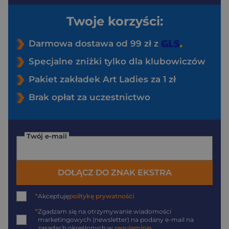
Twoje korzyści:
Darmowa dostawa od 99 zł z
Specjalne zniżki tylko dla klubowiczów
Pakiet zakładek Art Ladies za 1 zł
Brak opłat za uczestnictwo
Twój e-mail
DOŁĄCZ DO ZNAK EKSTRA
*
Akceptuję
politykę prywatności
*
Zgadzam się na otrzymywanie wiadomości
marketingowych (newsletter) na podany
e-mail
na
zasadach określonych w
regulaminie
.