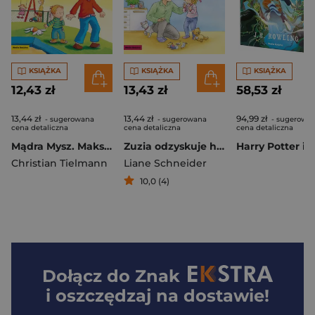
KSIĄŻKA
KSIĄŻKA
KSIĄŻKA
12,43 zł
13,43 zł
58,53 zł
13,44 zł
13,44 zł
94,99 zł
- sugerowana
- sugerowana
- sugerowa
cena detaliczna
cena detaliczna
cena detaliczna
Mądra Mysz. Maks nie rozmawia z obcymi
Zuzia odzyskuje humor. Mądra mysz
Christian Tielmann
Liane Schneider
10,0 (4)
Dołącz do
Znak
i oszczędzaj na dostawie!