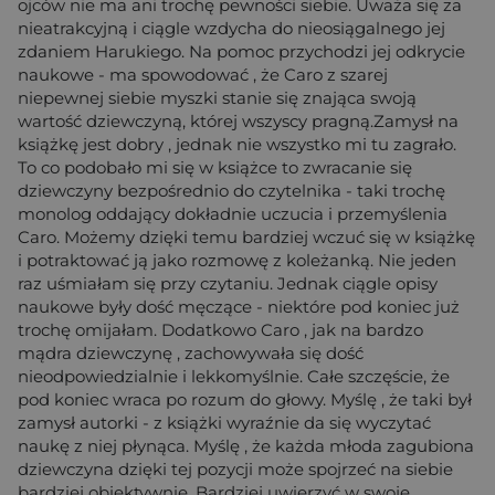
ojców nie ma ani trochę pewności siebie. Uważa się za
nieatrakcyjną i ciągle wzdycha do nieosiągalnego jej
zdaniem Harukiego. Na pomoc przychodzi jej odkrycie
naukowe - ma spowodować , że Caro z szarej
niepewnej siebie myszki stanie się znająca swoją
wartość dziewczyną, której wszyscy pragną.Zamysł na
książkę jest dobry , jednak nie wszystko mi tu zagrało.
To co podobało mi się w książce to zwracanie się
dziewczyny bezpośrednio do czytelnika - taki trochę
monolog oddający dokładnie uczucia i przemyślenia
Caro. Możemy dzięki temu bardziej wczuć się w książkę
i potraktować ją jako rozmowę z koleżanką. Nie jeden
raz uśmiałam się przy czytaniu. Jednak ciągle opisy
naukowe były dość męczące - niektóre pod koniec już
trochę omijałam. Dodatkowo Caro , jak na bardzo
mądra dziewczynę , zachowywała się dość
nieodpowiedzialnie i lekkomyślnie. Całe szczęście, że
pod koniec wraca po rozum do głowy. Myślę , że taki był
zamysł autorki - z książki wyraźnie da się wyczytać
naukę z niej płynąca. Myślę , że każda młoda zagubiona
dziewczyna dzięki tej pozycji może spojrzeć na siebie
bardziej obiektywnie. Bardziej uwierzyć w swoje