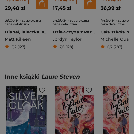
KSIĄŻKA
KSIĄŻKA
KSIĄŻKA
29,40 zł
17,45 zł
36,99 zł
39,00 zł
34,90 zł
44,90 zł
- sugerowana
- sugerowana
- sugerowa
cena detaliczna
cena detaliczna
cena detaliczna
Diabeł, laleczka, szpieg
Dziewczyna z Paryża
Matt Killeen
Jordyn Taylor
Michelle Quach
7,2 (127)
7,6 (128)
6,7 (283)
Inne książki
Laura Steven