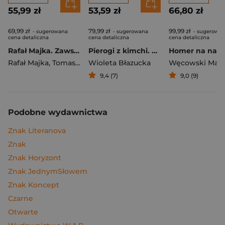
55,99 zł
53,59 zł
66,80 zł
69,99 zł
79,99 zł
99,99 zł
- sugerowana
- sugerowana
- sugerowa
cena detaliczna
cena detaliczna
cena detaliczna
Rafał Majka. Zawsze z przodu. Rozmawia Tomasz Kalemba - książka z autografem
Pierogi z kimchi. Moje ulubione azjatyckie przepisy
Rafał Majka
,
Tomasz Kalemba
Wioleta Błazucka
Węcowski Mar
9,4 (7)
9,0 (9)
Podobne wydawnictwa
Znak Literanova
Znak
Znak Horyzont
Znak JednymSłowem
Znak Koncept
Czarne
Otwarte