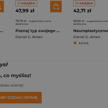
KSIĄŻKA
KSIĄŻKA
47,99 zł
42,71 zł
79,70 zł
69,60 zł
- sugerowana cena
- sugerowana cen
detaliczna
detaliczna
niaj swój mózg każdego dnia dzięki neuroplastyczności
Poznaj typ swojego mózgu i zoptymalizuj go dzięki neuronauce
Daniel G. Amen
Daniel G. Amen
6,9 (41)
ysł
 co myślisz!
ostaw ocenę!
 ABY DODAĆ OPINIĘ