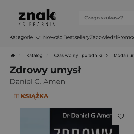
Kategorie
Nowości
Bestsellery
Zapowiedzi
Promo
Katalog
Czas wolny i poradniki
Moda i u
Zdrowy umysł
Daniel G. Amen
KSIĄŻKA