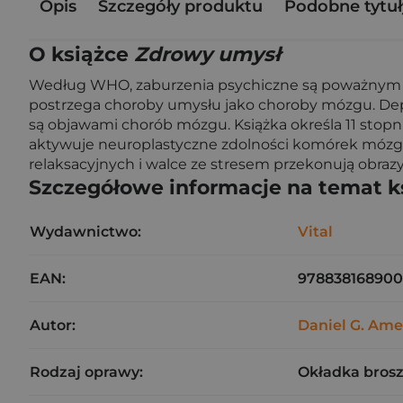
Opis
Szczegóły produktu
Podobne tytuł
O książce
Zdrowy umysł
Według WHO, zaburzenia psychiczne są poważnym prob
postrzega choroby umysłu jako choroby mózgu. Dep
są objawami chorób mózgu. Książka określa 11 stopn
aktywuje neuroplastyczne zdolności komórek mózg
relaksacyjnych i walce ze stresem przekonują obraz
Szczegółowe informacje na temat k
Wydawnictwo:
Vital
EAN:
97883816890
Autor:
Daniel G. Am
Rodzaj oprawy:
Okładka bros