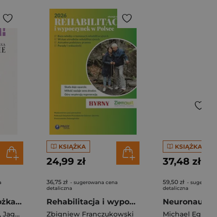
KSIĄŻKA
KSIĄŻKA
24,99 zł
37,48 zł
36,75 zł
59,50 zł
a
- sugerowana cena
- sugerowa
detaliczna
detaliczna
Teraz ja! Ginekolożka z psycholożką o menopauzie
Rehabilitacja i wypoczynek w Polsce 2026
,
Jagna Kaczanowska
Zbigniew Franczukowski
Michael Egnor
,