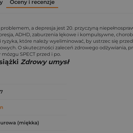
y
Oceny i recenzje
lemem, a depresja jest 20. przyczyną niepełnosprawnośc
resja, ADHD, zaburzenia lękowe i kompulsywne, choroby
i ryzyka, które należy wyeliminować, by ustrzec się pr
owych. O skuteczności zaleceń zdrowego odżywiania, p
y mózgu SPECT przed i po.
siążki
Zdrowy umysł
07
en
zurowa (miękka)