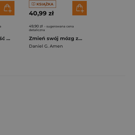
KSIĄŻKA
40,99 zł
49,90 zł
a
- sugerowana cena
detaliczna
Neuroplastyczność mózgu
Zmień swój mózg zmień swoje życie Opanuj stres, niepokój, depresję, obsesyjne zachowania, gniew i nadimpulsywność
Daniel G. Amen