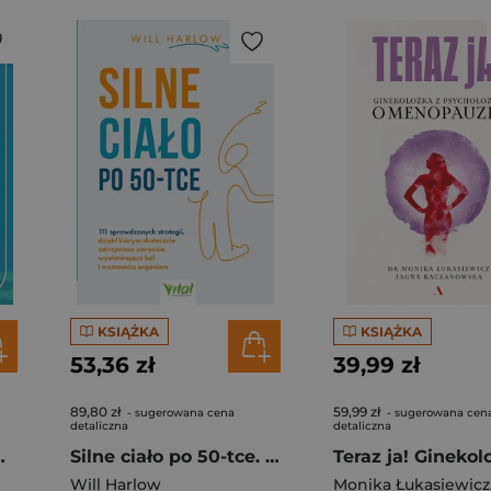
KSIĄŻKA
KSIĄŻKA
53,36 zł
39,99 zł
89,80 zł
59,99 zł
- sugerowana cena
- sugerowana cen
detaliczna
detaliczna
sychiczne, które pomagają ukoić nerwy i odzyskać spokój
Silne ciało po 50-tce. 111 sprawdzonych strategii, dzięki którym skutecznie zatrzymasz starzenie, wyeliminujesz ból i wzmocnisz organizm
Will Harlow
Monika Łukasiewicz