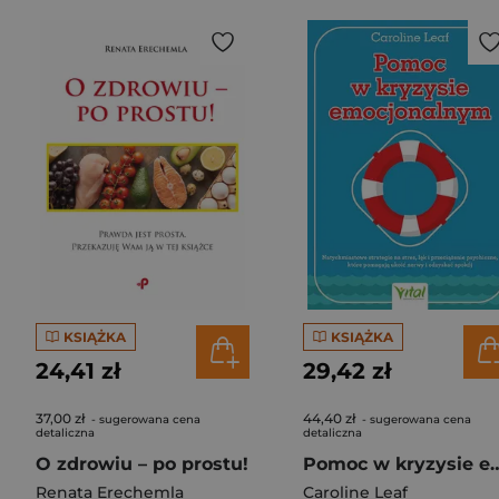
KSIĄŻKA
KSIĄŻKA
24,41 zł
29,42 zł
37,00 zł
44,40 zł
- sugerowana cena
- sugerowana cena
detaliczna
detaliczna
O zdrowiu – po prostu!
Pomoc w kryzysie emocjonalnym. Natychmiastowe strategie na stres, lęk i przeciążenie p
Renata Erechemla
Caroline Leaf