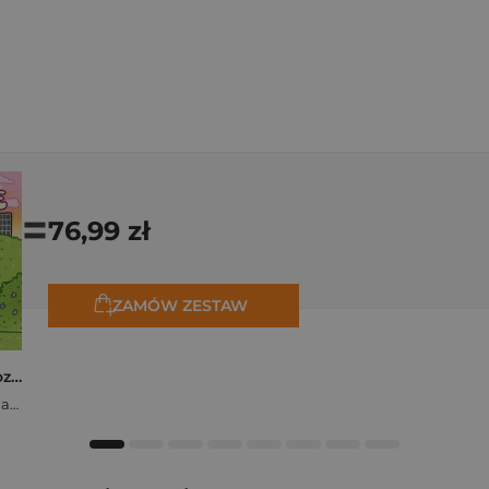
=
76,99 zł
ZAMÓW ZESTAW
Polishcore. Nasza cozy kolorowanka
Zofia Ejsymont-Stępniak „Timka.ink”