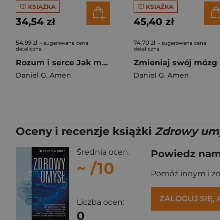
KSIĄŻKA
KSIĄŻKA
34,54 zł
45,40 zł
54,99 zł
74,70 zł
- sugerowana cena
- sugerowana cena
detaliczna
detaliczna
Rozum i serce Jak mądrzy rodzice wychowują pewne siebie, emocjonalnie stabilne dzieci
Zmie
Daniel G. Amen
Daniel G. Amen
Oceny i recenzje książki
Zdrowy um
Średnia ocen:
Powiedz nam,
~
/10
Pomóż innym i z
ZALOGUJ SIĘ,
Liczba ocen:
0