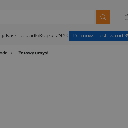
cje
Nasze zakładki
Książki ZNAK
Darmowa dostawa od 99
roda
Zdrowy umysł