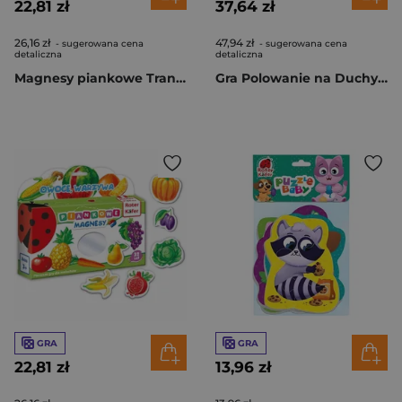
22,81 zł
37,64 zł
26,16 zł
47,94 zł
- sugerowana cena
- sugerowana cena
detaliczna
detaliczna
Magnesy piankowe Transport
Gra Polowanie na Duchy RK1020-06
GRA
GRA
22,81 zł
13,96 zł