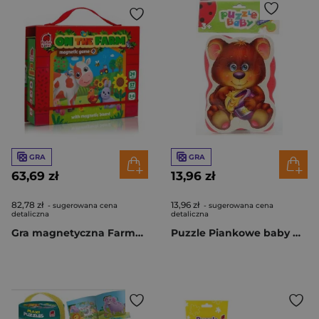
GRA
GRA
63,69 zł
13,96 zł
82,78 zł
13,96 zł
- sugerowana cena
- sugerowana cena
detaliczna
detaliczna
Gra magnetyczna Farma RK2140-02
Puzzle Piankowe baby miś królik rk1101-04