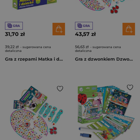
GRA
GRA
31,70 zł
43,57 zł
39,22 zł
56,63 zł
- sugerowana cena
- sugerowana cena
detaliczna
detaliczna
Gra z rzepami Matka i dziecko RK1120-01
Gra z dzwonkiem Dzwoniąca zabawa Alfabet RK1180-02