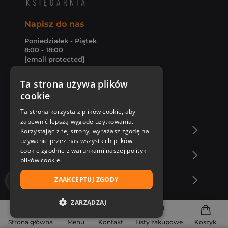
Napisz do nas
Poniedziałek - Piątek
8:00 - 18:00
[email protected]
Bądź z nami na bieżąco
Ta strona używa plików
cookie
Ta strona korzysta z plików cookie, aby
zapewnić lepszą wygodę użytkowania.
O Księgarni Znak
Korzystając z tej strony, wyrażasz zgodę na
używanie przez nas wszystkich plików
cookie zgodnie z warunkami naszej polityki
Zakupy u nas
plików cookie.
ZAAKCEPTUJ ZGODY
Nasza oferta
ZARZĄDZAJ
Nasi autorzy
NIEZBĘDNE
Strona główna
Menu
Kontakt
Listy zakupowe
Koszyk