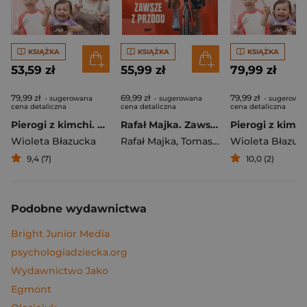
KSIĄŻKA
KSIĄŻKA
KSIĄŻKA
53,59 zł
55,99 zł
79,99 zł
79,99 zł
69,99 zł
79,99 zł
- sugerowana
- sugerowana
- sugerowa
cena detaliczna
cena detaliczna
cena detaliczna
Pierogi z kimchi. Moje ulubione azjatyckie przepisy
Rafał Majka. Zawsze z przodu. Rozmawia Tomasz Kalemba - książka z autografem
Wioleta Błazucka
Rafał Majka
,
Tomasz Kalemba
Wioleta Błazuc
9,4 (7)
10,0 (2)
Podobne wydawnictwa
Bright Junior Media
psychologiadziecka.org
Wydawnictwo Jako
Egmont