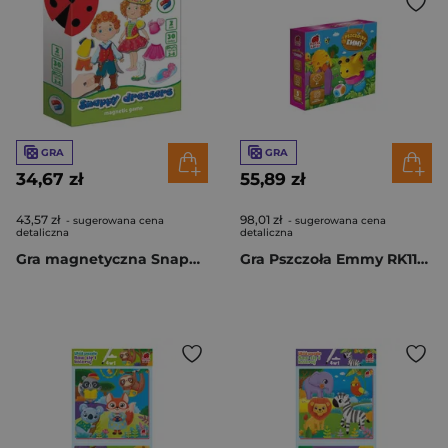
GRA
GRA
34,67 zł
55,89 zł
43,57 zł
98,01 zł
- sugerowana cena
- sugerowana cena
detaliczna
detaliczna
Gra magnetyczna Snappy Dressers Ubieranka RK2110-02
Gra Pszczoła Emmy RK1160-02