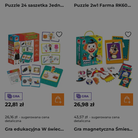
Puzzle 24 saszetka Jednorożec RK1130-07
Puzzle 2w1 Farma RK6050-04
GRA
GRA
22,81 zł
26,98 zł
26,16 zł
43,57 zł
- sugerowana cena
- sugerowana cena
detaliczna
detaliczna
Gra edukacyjna W świecie zawodów RK1280-04
Gra magnetyczna Śmieszne twarze RK2030-02