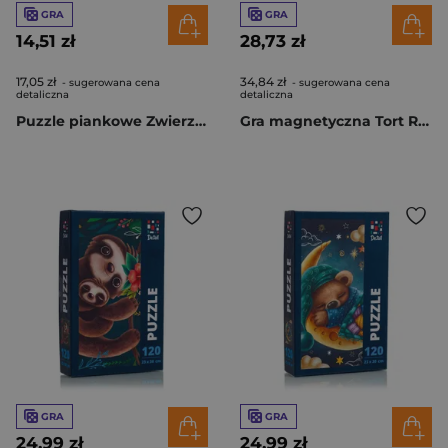
GRA
GRA
14,51 zł
28,73 zł
17,05 zł
34,84 zł
- sugerowana cena
- sugerowana cena
detaliczna
detaliczna
Puzzle piankowe Zwierzęta leśne RK6010-06
Gra magnetyczna Tort RK2020-06
GRA
GRA
24,99 zł
24,99 zł