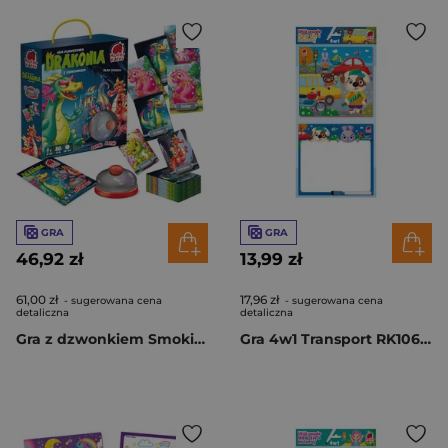
GRA
GRA
46,92 zł
13,99 zł
61,00 zł
17,96 zł
- sugerowana cena
- sugerowana cena
detaliczna
detaliczna
Gra z dzwonkiem Smoki RK1180-05
Gra 4w1 Transport RK1060-06