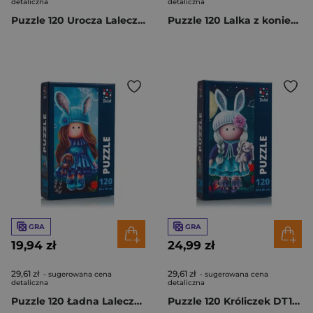
detaliczna
detaliczna
Puzzle 120 Urocza Laleczka ze słonikiem DT100-04
Puzzle 120 Lalka z koniem DT100-03
GRA
GRA
19,94 zł
24,99 zł
29,61 zł
29,61 zł
- sugerowana cena
- sugerowana cena
detaliczna
detaliczna
Puzzle 120 Ładna Laleczka w świetle księżyca DT100-02
Puzzle 120 Króliczek DT100-01