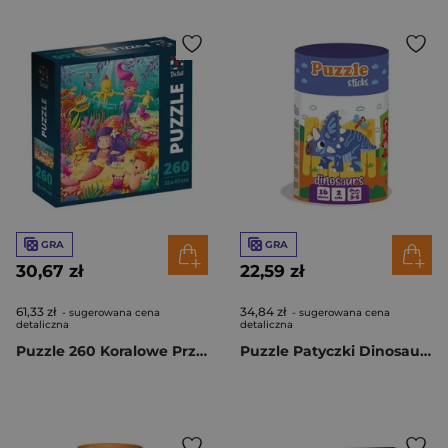
GRA
GRA
30,67 zł
22,59 zł
61,33 zł
34,84 zł
- sugerowana cena
- sugerowana cena
detaliczna
detaliczna
Puzzle 260 Koralowe Przyjęcie DT200-05
Puzzle Patyczki Dinosaurs RK1090-02