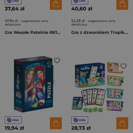
GRA
GRA
37,64 zł
40,60 zł
47,94 zł
52,28 zł
- sugerowana cena
- sugerowana cena
detaliczna
detaliczna
Gra Wesołe Patelnie RK1020-05
Gra z dzwonkiem Tropikalne kłopoty RK1180-06
GRA
GRA
19,94 zł
28,73 zł