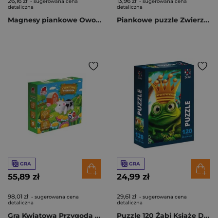
26,16 zł
13,96 zł
- sugerowana cena
- sugerowana cena
detaliczna
detaliczna
Magnesy piankowe Owoce warzywa RK3020-04
Piankowe puzzle Zwierzęta domowe RK6010-05
GRA
GRA
55,89 zł
24,99 zł
98,01 zł
29,61 zł
- sugerowana cena
- sugerowana cena
detaliczna
detaliczna
Gra Kwiatowa Przygoda RK1160-01
Puzzle 120 Żabi Książe DT100-12