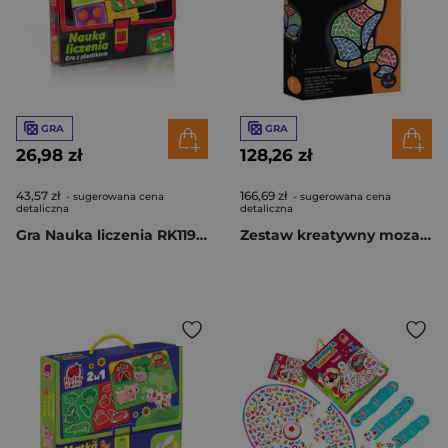
GRA
GRA
26,98 zł
128,26 zł
43,57 zł
166,69 zł
- sugerowana cena
- sugerowana cena
detaliczna
detaliczna
Gra Nauka liczenia RK1190-01
Zestaw kreatywny mozaika kot poziom 3 MA3002