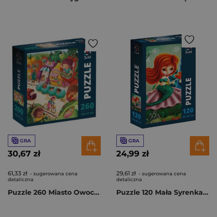
GRA
GRA
30,67 zł
24,99 zł
61,33 zł
29,61 zł
- sugerowana cena
- sugerowana cena
detaliczna
detaliczna
Puzzle 260 Miasto Owoców DT200-08
Puzzle 120 Mała Syrenka DT100-09