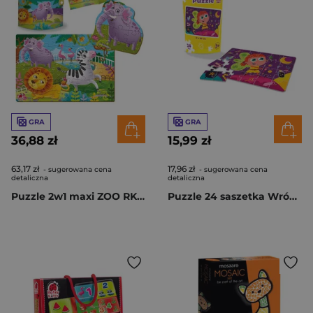
GRA
GRA
36,88 zł
15,99 zł
63,17 zł
17,96 zł
- sugerowana cena
- sugerowana cena
detaliczna
detaliczna
Puzzle 2w1 maxi ZOO RK1080-02
Puzzle 24 saszetka Wróżka RK1130-05