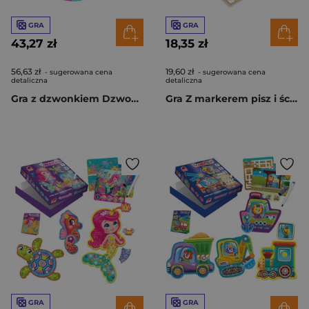
GRA
GRA
43,27 zł
18,35 zł
56,63 zł
19,60 zł
- sugerowana cena
- sugerowana cena
detaliczna
detaliczna
Gra z dzwonkiem Dzwoniąca zabawa RK1180-01
Gra Z markerem pisz i ścieraj Poziom wysoki RK1020-01
GRA
GRA