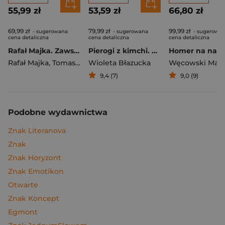
55,99 zł
53,59 zł
66,80 zł
69,99 zł
79,99 zł
99,99 zł
- sugerowana
- sugerowana
- sugerowa
cena detaliczna
cena detaliczna
cena detaliczna
Rafał Majka. Zawsze z przodu. Rozmawia Tomasz Kalemba - książka z autografem
Pierogi z kimchi. Moje ulubione azjatyckie przepisy
Rafał Majka
,
Tomasz Kalemba
Wioleta Błazucka
Węcowski Mar
9,4 (7)
9,0 (9)
Podobne wydawnictwa
Znak Literanova
Znak
Znak Horyzont
Znak Emotikon
Otwarte
Znak Koncept
Egmont