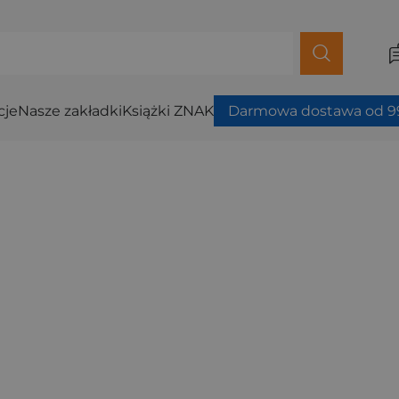
cje
Nasze zakładki
Książki ZNAK
Darmowa dostawa od 99