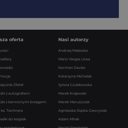
sza oferta
Nasi autorzy
ości
Andrzej Maleszka
sellery
Mario Vargas Llosa
owiedzi
Norman Davies
mocje
Katarzyna Michalak
sięcznik ZNAK
Sylwia Czubkowska
ążki z autografami
Marek Krajewski
ążki z barwionymi brzegami
Marek Maruszczak
 ks. Tischnera
Agnieszka Stążka-Gawrysiak
ładki do książek
Adam Mirek
by prezentowe
Maciej Siembieda