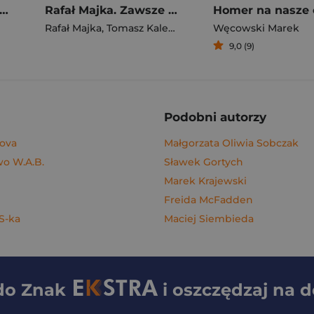
gi z kimchi. Moje ulubione azjatyckie przepisy - książka z autografem
Rafał Majka. Zawsze z przodu. Rozmawia Tomasz Kalemba - książka z autografem
Homer na nasze 
Rafał Majka
,
Tomasz Kalemba
Węcowski Marek
9,0 (9)
Podobni autorzy
nova
Małgorzata Oliwia Sobczak
o W.A.B.
Sławek Gortych
Marek Krajewski
Freida McFadden
 S-ka
Maciej Siembieda
 do
Znak
i oszczędzaj na 