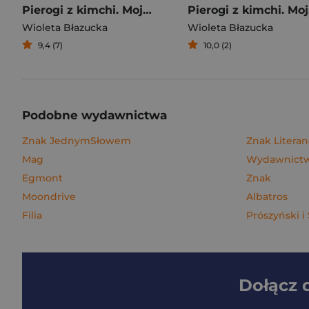
Pierogi z kimchi. Moje ulubione azjatyckie przepisy
Piero
Wioleta Błazucka
Wioleta Błazucka
9,4 (7)
10,0 (2)
Podobne wydawnictwa
Znak JednymSłowem
Znak Litera
Mag
Wydawnictw
Egmont
Znak
Moondrive
Albatros
Filia
Prószyński i
Dołącz