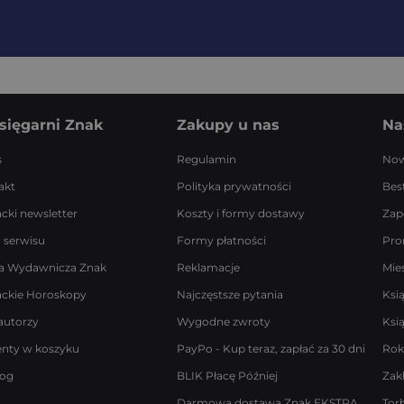
sięgarni Znak
Zakupy u nas
Na
s
Regulamin
Now
akt
Polityka prywatności
Best
acki newsletter
Koszty i formy dostawy
Zap
 serwisu
Formy płatności
Pro
a Wydawnicza Znak
Reklamacje
Mie
ackie Horoskopy
Najczęstsze pytania
Ksi
autorzy
Wygodne zwroty
Ksi
enty w koszyku
PayPo - Kup teraz, zapłać za 30 dni
Rok
log
BLIK Płacę Później
Zak
Darmowa dostawa Znak EKSTRA
Tor