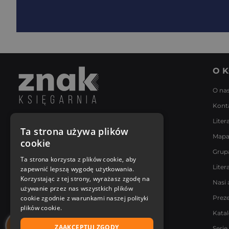
O K
O na
Kont
Liter
Napisz do nas
Ta strona używa plików
Mapa
Poniedziałek - Piątek
cookie
8:00 - 18:00
Grup
[email protected]
Ta strona korzysta z plików cookie, aby
Liter
zapewnić lepszą wygodę użytkowania.
Bądź z nami na bieżąco
Korzystając z tej strony, wyrażasz zgodę na
Nasi 
używanie przez nas wszystkich plików
cookie zgodnie z warunkami naszej polityki
Prez
plików cookie.
Kata
ZAAKCEPTUJ ZGODY
Serie