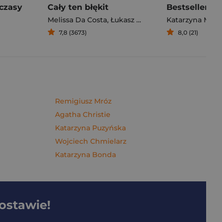
czasy
Cały ten błękit
Bestseller. S
Melissa Da Costa
,
Łukasz Müller
Katarzyna Mich
7,8 (3673)
8,0 (21)
Remigiusz Mróz
Agatha Christie
Katarzyna Puzyńska
Wojciech Chmielarz
Katarzyna Bonda
dostawie!