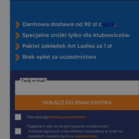
Darmowa dostawa od 99 zł z
Specjalne zniżki tylko dla klubowiczów
Pakiet zakładek Art Ladies za 1 zł
Brak opłat za uczestnictwo
Twój e-mail
DOŁĄCZ DO ZNAK EKSTRA
*
Akceptuję
politykę prywatności
*
Zgadzam się na otrzymywanie wiadomości
marketingowych (newsletter) na podany
e-mail
na
zasadach określonych w
regulaminie
.