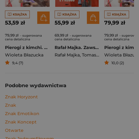
KSIĄŻKA
KSIĄŻKA
KSIĄŻKA
53,59 zł
55,99 zł
79,99 zł
79,99 zł
69,99 zł
79,99 zł
- sugerowana
- sugerowana
- sugerowa
cena detaliczna
cena detaliczna
cena detaliczna
Pierogi z kimchi. Moje ulubione azjatyckie przepisy
Rafał Majka. Zawsze z przodu. Rozmawia Tomasz Kalemba - książka z autografem
Wioleta Błazucka
Rafał Majka
,
Tomasz Kalemba
Wioleta Błazuc
9,4 (7)
10,0 (2)
Podobne wydawnictwa
Znak Horyzont
Znak
Znak Emotikon
Znak Koncept
Otwarte
Znak JednymSłowem