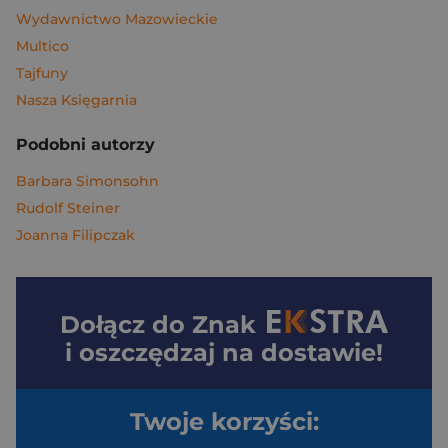
Wydawnictwo Mazowieckie
Multico
Tajfuny
Nasza Księgarnia
Podobni autorzy
Barbara Simonsohn
Rudolf Steiner
Joanna Filipczak
Dołącz do
Znak
i oszczędzaj na dostawie!
Twoje korzyści: