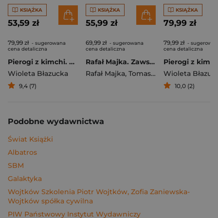
KSIĄŻKA
KSIĄŻKA
KSIĄŻKA
53,59 zł
55,99 zł
79,99 zł
79,99 zł
69,99 zł
79,99 zł
- sugerowana
- sugerowana
- sugerowa
cena detaliczna
cena detaliczna
cena detaliczna
Pierogi z kimchi. Moje ulubione azjatyckie przepisy
Rafał Majka. Zawsze z przodu. Rozmawia Tomasz Kalemba - książka z autografem
Wioleta Błazucka
Rafał Majka
,
Tomasz Kalemba
Wioleta Błazuc
9,4 (7)
10,0 (2)
Podobne wydawnictwa
Świat Książki
Albatros
SBM
Galaktyka
Wojtków Szkolenia Piotr Wojtków, Zofia Zaniewska-
Wojtków spółka cywilna
PIW Państwowy Instytut Wydawniczy