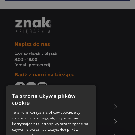
Napisz do nas
Poniedziałek - Piątek
8:00 - 18:00
[email protected]
Bądź z nami na bieżąco
Ta strona używa plików
cookie
O Księgarni Znak
Ta strona korzysta z plików cookie, aby
zapewnić lepszą wygodę użytkowania.
Zakupy u nas
Korzystając z tej strony, wyrażasz zgodę na
używanie przez nas wszystkich plików