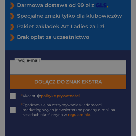
Darmowa dostawa od 99 zł z
Specjalne zniżki tylko dla klubowiczów
Pakiet zakładek Art Ladies za 1 zł
Brak opłat za uczestnictwo
Twój e-mail
DOŁĄCZ DO ZNAK EKSTRA
*
Akceptuję
politykę prywatności
*
Zgadzam się na otrzymywanie wiadomości
marketingowych (newsletter) na podany
e-mail
na
zasadach określonych w
regulaminie
.