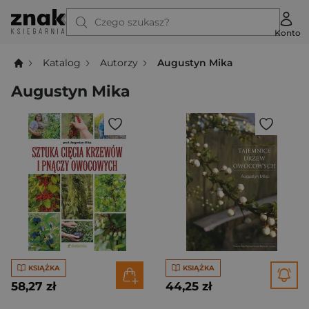
Czego szukasz?
Konto
Katalog
Autorzy
Augustyn Mika
Augustyn Mika
KSIĄŻKA
KSIĄŻKA
58,27 zł
44,25 zł