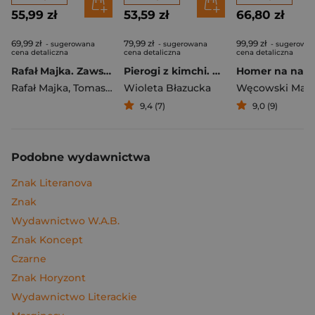
55,99 zł
53,59 zł
66,80 zł
69,99 zł
79,99 zł
99,99 zł
- sugerowana
- sugerowana
- sugerowa
cena detaliczna
cena detaliczna
cena detaliczna
Rafał Majka. Zawsze z przodu. Rozmawia Tomasz Kalemba - książka z autografem
Pierogi z kimchi. Moje ulubione azjatyckie przepisy
Rafał Majka
,
Tomasz Kalemba
Wioleta Błazucka
Węcowski Mar
9,4 (7)
9,0 (9)
Podobne wydawnictwa
Znak Literanova
Znak
Wydawnictwo W.A.B.
Znak Koncept
Czarne
Znak Horyzont
Wydawnictwo Literackie