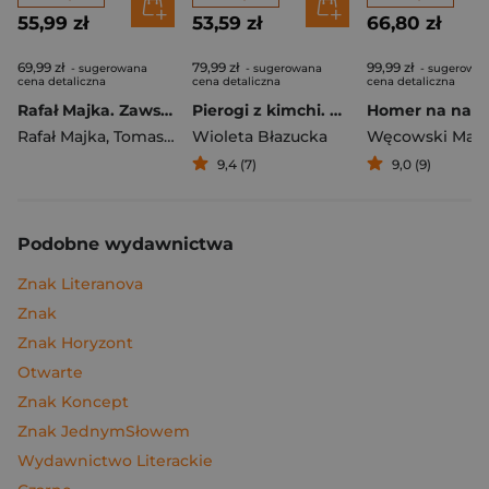
55,99 zł
53,59 zł
66,80 zł
69,99 zł
79,99 zł
99,99 zł
- sugerowana
- sugerowana
- sugerowa
cena detaliczna
cena detaliczna
cena detaliczna
Rafał Majka. Zawsze z przodu. Rozmawia Tomasz Kalemba - książka z autografem
Pierogi z kimchi. Moje ulubione azjatyckie przepisy
Rafał Majka
,
Tomasz Kalemba
Wioleta Błazucka
Węcowski Mar
9,4 (7)
9,0 (9)
Podobne wydawnictwa
Znak Literanova
Znak
Znak Horyzont
Otwarte
Znak Koncept
Znak JednymSłowem
Wydawnictwo Literackie