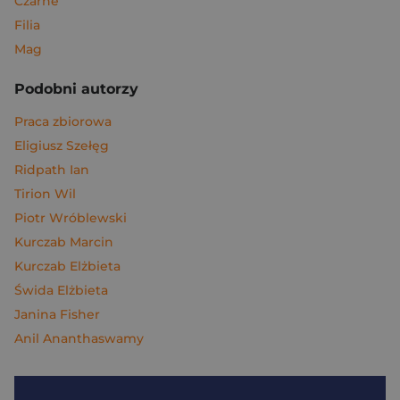
Czarne
Filia
Mag
Podobni autorzy
Praca zbiorowa
Eligiusz Szełęg
Ridpath Ian
Tirion Wil
Piotr Wróblewski
Kurczab Marcin
Kurczab Elżbieta
Świda Elżbieta
Janina Fisher
Anil Ananthaswamy